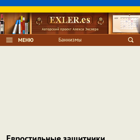
Баннизмы
МЕНЮ
Евростильные защитники