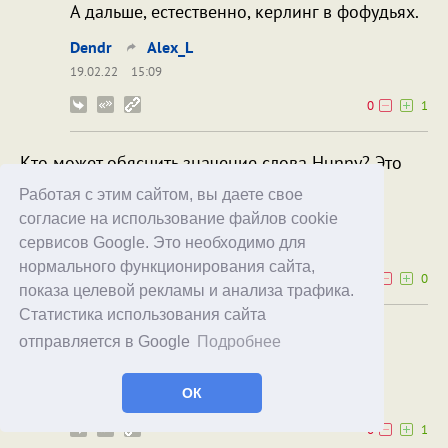
А дальше, естественно, керлинг в фофудьях.
Dendr
Alex_L
19.02.22
15:09
0
1
Кто может обяснить значение слова Hunny? Это
кошка на китайском?
Работая с этим сайтом, вы даете свое
согласие на использование файлов cookie
Alex_L
сервисов Google. Это необходимо для
18.02.22
22:09
нормального функционирования сайта,
0
0
показа целевой рекламы и анализа трафика.
Статистика использования сайта
honey
отправляется в Google
Подробнее
runcyclexcski
Alex_L
ОК
18.02.22
22:13
0
1