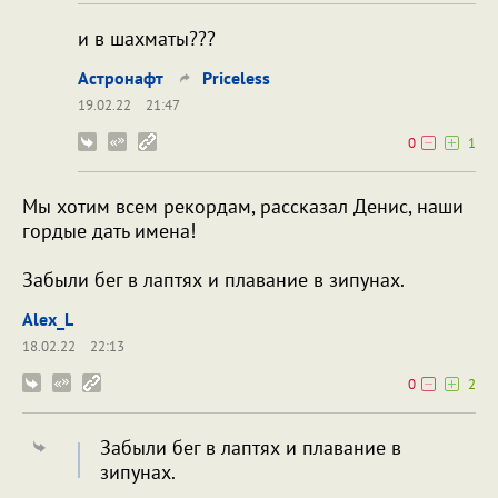
и в шахматы???
Астронафт
Priceless
19.02.22
21:47
0
1
Мы хотим всем рекордам, рассказал Денис, наши
гордые дать имена!
Забыли бег в лаптях и плавание в зипунах.
Alex_L
18.02.22
22:13
0
2
Забыли бег в лаптях и плавание в
зипунах.