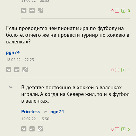
19.02.22
08:32
0
0
Если проводится чемпионат мира по футболу на
болоте, отчего же не провести турнир по хоккею в
валенках?
pgn74
18.02.22
22:23
0
1
В детстве постоянно в хоккей в валенках
играли. А когда на Севере жил, то и в футбол
в валенках.
Priceless
pgn74
19.02.22
15:50
0
5