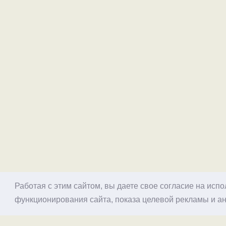
Работая с этим сайтом, вы даете свое согласие на исп
функционирования сайта, показа целевой рекламы и ан
© 1998–2026 Alex Exler