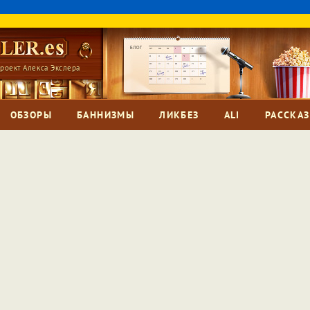
роект Алекса Экслера
ОБЗОРЫ
БАННИЗМЫ
ЛИКБЕЗ
ALI
РАССКА