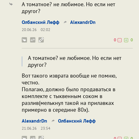
А томатное? не любимое. Но если нет
другог?
Олбанский Лефф
AlexandrDn
20.06.26
02:02
0
0
А томатное? не любимое. Но если нет
другог?
Вот такого изврата вообще не помню,
честно.
Полагаю, должно было продаваться в
комплекте с тыквенным соком в
разлив(мелькнул такой на прилавках
примерно в середине 80х).
AlexandrDn
Олбанский Лефф
21.06.26
23:54
0
0