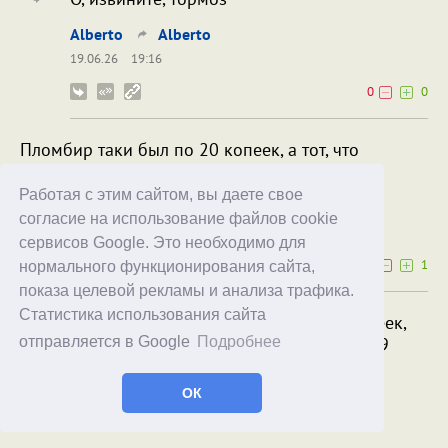
Alberto
Alberto
19.06.26
19:16
0
0
Пломбир таки был по 20 копеек, а тот, что
пожиже, "Морозко", за 18.
Работая с этим сайтом, вы даете свое
Vinny_The_Poo
согласие на использование файлов cookie
19.06.26
16:50
сервисов Google. Это необходимо для
0
1
нормального функционирования сайта,
показа целевой рекламы и анализа трафика.
Статистика использования сайта
Было молочное мороженое по 10 копеек,
фруктово-ягодное стоило меньше: 7 и 9
отправляется в Google
Подробнее
копеек.
ОК
Sbr
Vinny_The_Poo
19.06.26
17:44