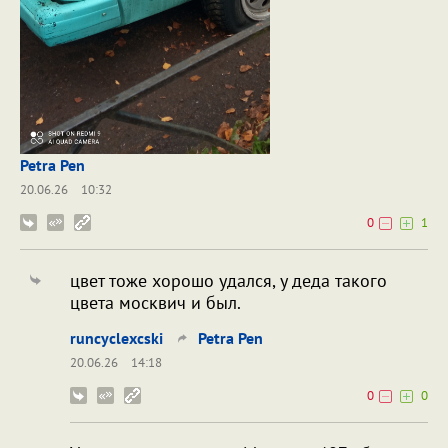
Petra Pen
20.06.26
10:32
0
1
цвет тоже хорошо удался, у деда такого
цвета москвич и был.
runcyclexcski
Petra Pen
20.06.26
14:18
0
0