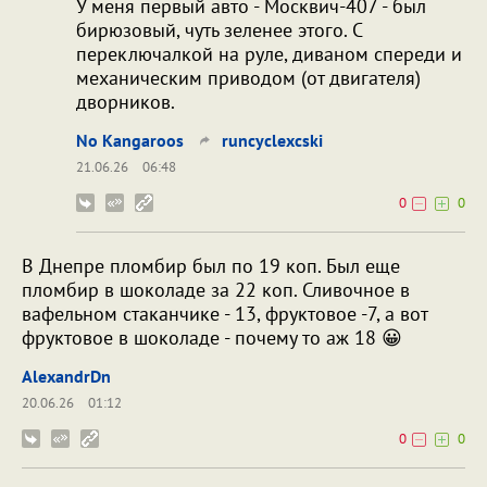
У меня первый авто - Москвич-407 - был
бирюзовый, чуть зеленее этого. С
переключалкой на руле, диваном спереди и
механическим приводом (от двигателя)
дворников.
No Kangaroos
runcyclexcski
21.06.26
06:48
0
0
В Днепре пломбир был по 19 коп. Был еще
пломбир в шоколаде за 22 коп. Сливочное в
вафельном стаканчике - 13, фруктовое -7, а вот
фруктовое в шоколаде - почему то аж 18 😀
AlexandrDn
20.06.26
01:12
0
0