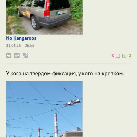
No Kangaroos
21.06.26
06:55
0
0
У кого на твердом фиксация, у кого на крепком..