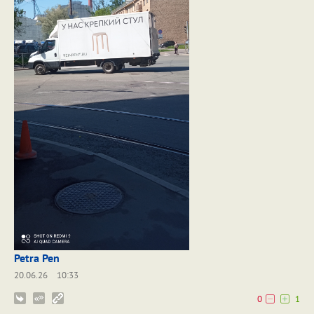
Petra Pen
20.06.26
10:33
0
1