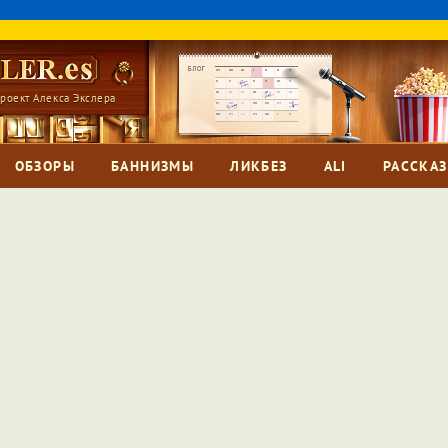
роект Алекса Экслера
ОБЗОРЫ
БАННИЗМЫ
ЛИКБЕЗ
ALI
РАССКА