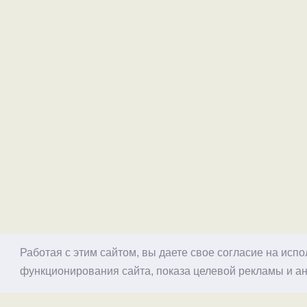
Работая с этим сайтом, вы даете свое согласие на исп
функционирования сайта, показа целевой рекламы и ан
© 1998–2026 Alex Exler