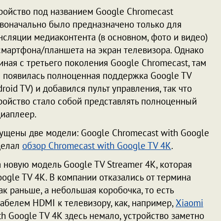
ройство под названием Google Chromecast
воначально было предназначено только для
нсляции медиаконтента (в основном, фото и видео)
смартфона/планшета на экран телевизора. Однако
иная с третьего поколения Google Chromecast, там
 появилась полноценная поддержка Google TV
droid TV) и добавился пульт управления, так что
ройство стало собой представлять полноценный
иаплеер.
пущены две модели: Google Chromecast with Google
 делал
обзор Chromecast with Google TV 4K
.
 новую модель Google TV Streamer 4K, которая
ogle TV 4K. В компании отказались от термина
как раньше, а небольшая коробочка, то есть
белем HDMI к телевизору, как, например,
Xiaomi
th Google TV 4K здесь немало, устройство заметно