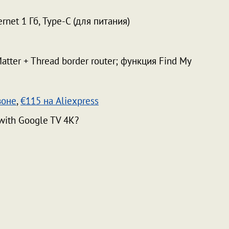
net 1 Гб, Type-C (для питания)
tter + Thread border router; функция Find My
зоне
,
€115 на Aliexpress
with Google TV 4K?