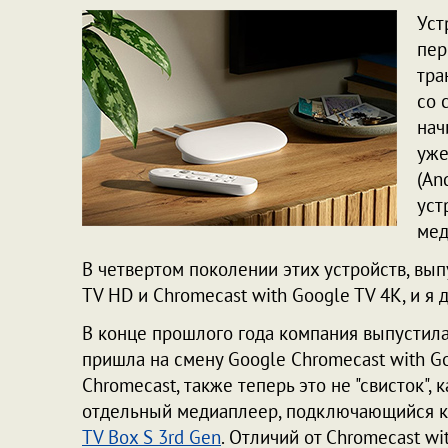
Уст
пер
тра
со 
нач
уже
(An
уст
мед
В четвертом поколении этих устройств, вы
TV HD и Chromecast with Google TV 4K, и я
В конце прошлого года компания выпустила
пришла на смену Google Chromecast with Go
Chromecast, также теперь это не "свисток", 
отдельный медиаплеер, подключающийся ка
TV Box S 3rd Gen
. Отличий от Chromecast wi