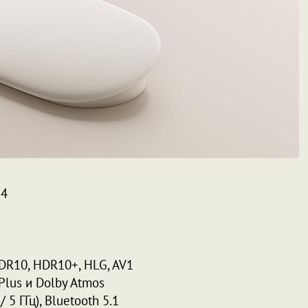
14
HDR10, HDR10+, HLG, AV1
 Plus и Dolby Atmos
/ 5 ГГц), Bluetooth 5.1