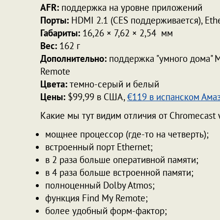
AFR:
поддержка на уровне приложений
Порты:
HDMI 2.1 (CES поддерживается), Ether
Габариты:
16,26 × 7,62 × 2,54 мм
Вес:
162 г
Дополнительно:
поддержка "умного дома" Ma
Remote
Цвета:
темно-серый и белый
Цены:
$99,99 в США,
€119 в испанском Ама
Какие мы тут видим отличия от Chromecast 
мощнее процессор (где-то на четверть);
встроенный порт Ethernet;
в 2 раза больше оперативной памяти;
в 4 раза больше встроенной памяти;
полноценный Dolby Atmos;
функция Find My Remote;
более удобный форм-фактор;