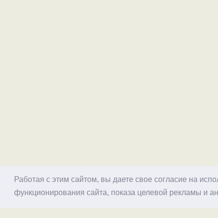
Работая с этим сайтом, вы даете свое согласие на исп
функционирования сайта, показа целевой рекламы и ан
© 1998–2026 Alex Exler