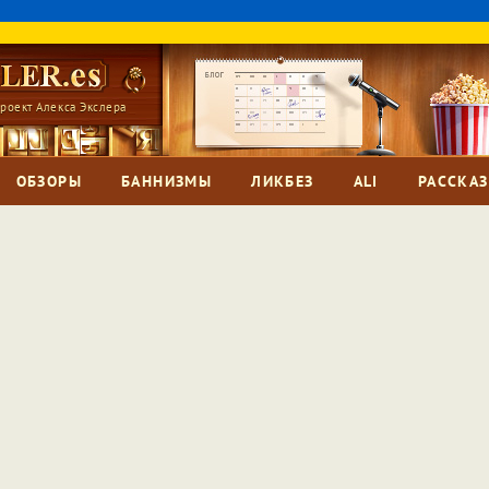
роект Алекса Экслера
ОБЗОРЫ
БАННИЗМЫ
ЛИКБЕЗ
ALI
РАССКА