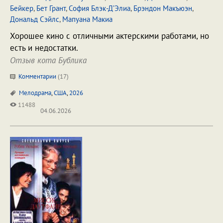
Бейкер
,
Бет Грант
,
София Блэк-Д’Элиа
,
Брэндон Макъюэн
,
Дональд Сэйлс
,
Мапуана Макиа
Хорошее кино с отличными актерскими работами, но
есть и недостатки.
Отзыв кота Бублика
Комментарии
(
17
)
Мелодрама
,
США
,
2026
11488
04.06.2026