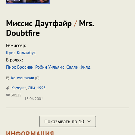
Миссис Даутфайр
/
Mrs.
Doubtfire
Режиссер:
Крис Коламбус
В ролях:
Пирс Броснан
,
Робин Уильямс
,
Салли Филд
Комментарии
(
0
)
Комедия
,
США
,
1993
30125
13.06.2001
Показывать по 10
ИНФОРМАЦИЯ