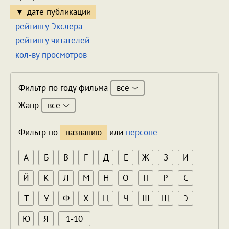
дате публикации
рейтингу Экслера
рейтингу читателей
кол-ву просмотров
все
Фильтр по году фильма
все
Жанр
Фильтр по
названию
или
персоне
А
Б
В
Г
Д
Е
Ж
З
И
Й
К
Л
М
Н
О
П
Р
С
Т
У
Ф
Х
Ц
Ч
Ш
Щ
Э
Ю
Я
1-10