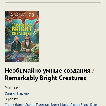
7.0
Необычайно умные создания
/
Remarkably Bright Creatures
Режиссер:
Оливия Ньюман
В ролях:
Салли Филд
,
Льюис Пуллман
,
Колм Мини
,
Джоан Чэнь
,
Кэти