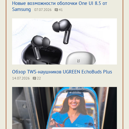
Новые возможности оболочки One UI 8.5 от
Samsung
07.07.2026
41
Обзор TWS-наушников UGREEN EchoBuds Plus
14.07.2026
22