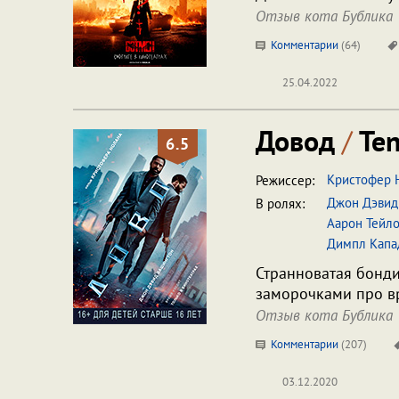
Отзыв кота Бублика
Комментарии
(
64
)
25.04.2022
Довод
/
Ten
6.5
Кристофер 
Режиссер:
Джон Дэвид
В ролях:
Аарон Тейл
Димпл Капа
Странноватая бонди
заморочками про вр
Отзыв кота Бублика
Комментарии
(
207
)
03.12.2020