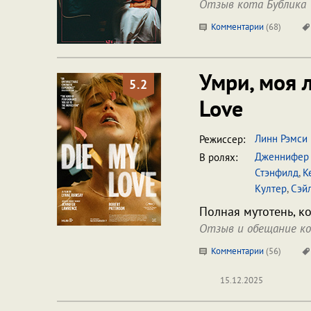
Отзыв кота Бублика
Комментарии
(
68
)
Умри, моя
5.2
Love
Линн Рэмси
Режиссер:
Дженнифер 
В ролях:
Стэнфилд
,
К
Култер
,
Сэй
Полная мутотень, ко
Отзыв и обещание ко
Комментарии
(
56
)
15.12.2025