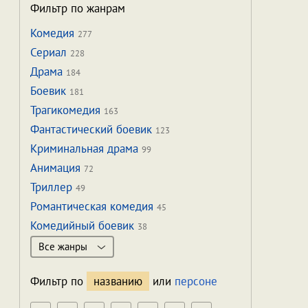
Фильтр по жанрам
Комедия
277
Сериал
228
Драма
184
Боевик
181
Трагикомедия
163
Фантастический боевик
123
Криминальная драма
99
Анимация
72
Триллер
49
Романтическая комедия
45
Комедийный боевик
38
Все жанры
Фильтр по
названию
или
персоне