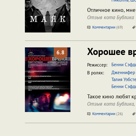
Отличное кино, мне
Отзыв кота Бублика
Комментарии
(
69
)
Хорошее в
6.8
Бенни Сэфд
Режиссер:
Дженнифер 
В ролях:
Талия Уэбст
Бенни Сэфд
Такое кино любят к
Отзыв кота Бублика,
Комментарии
(
26
)