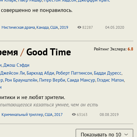
 совершенно не понравилось.
Мистическая драма
,
Канада
,
США
,
2019
82287
04.05.2020
ремя
/
Good Time
Рейтинг Экслера:
6.8
и
,
Джош Сэфди
Джейсон Ли
,
Баркхад Абди
,
Роберт Паттинсон
,
Бадди Дуресс
,
ер
,
Рон Браунштейн
,
Питер Верби
,
Саида Мансур
,
Глэдис Матон
,
и
ритики и не любят зрители.
 пытающегося казаться умнее, чем он есть
Криминальный триллер
,
США
,
2017
63163
08.08.2019
Показывать по 10