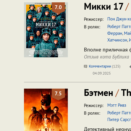
Микки 17
/
7.0
Пон Джун-х
Режиссер:
Роберт Пат
В ролях:
Ферран
,
Ма
Хатчинсон
,
Вполне приличная ф
Отзыв кота Бублика
Комментарии
(
125
)
04.09.2025
Бэтмен
/
Th
7.5
Мэтт Ривз
Режиссер:
Роберт Пат
В ролях:
Питер Сарс
Детективный неонуа