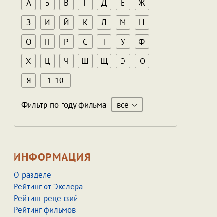
А
Б
В
Г
Д
Е
Ж
З
И
Й
К
Л
М
Н
О
П
Р
С
Т
У
Ф
Х
Ц
Ч
Ш
Щ
Э
Ю
Я
1-10
все
Фильтр по году фильма
ИНФОРМАЦИЯ
О разделе
Рейтинг от Экслера
Рейтинг рецензий
Рейтинг фильмов