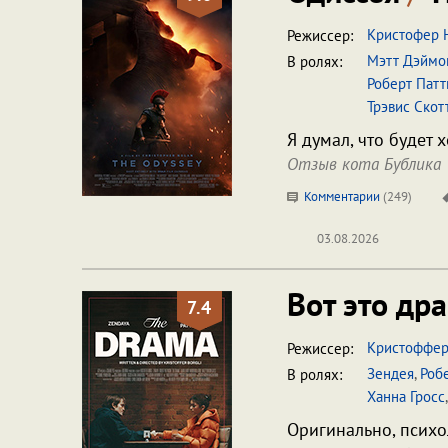
Кристофер 
Режиссер:
Мэтт Дэймо
В ролях:
Роберт Пат
Трэвис Скот
Я думал, что будет 
Отзыв кота Бублика
Комментарии
(
249
)
03.08.2026
Вот это др
7.4
Кристоффер
Режиссер:
Зендея
,
Роб
В ролях:
Ханна Гросс
Оригинально, психо