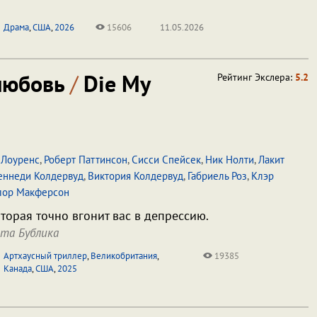
Драма
,
США
,
2026
15606
11.05.2026
 любовь
/
Die My
Рейтинг Экслера:
5.2
Лоуренс
,
Роберт Паттинсон
,
Сисси Спейсек
,
Ник Нолти
,
Лакит
еннеди Колдервуд
,
Виктория Колдервуд
,
Габриель Роз
,
Клэр
лор Макферсон
торая точно вгонит вас в депрессию.
та Бублика
Артхаусный триллер
,
Великобритания
,
19385
Канада
,
США
,
2025