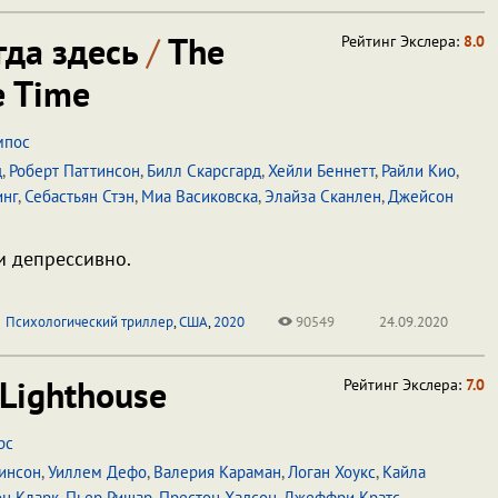
гда здесь
/
The
Рейтинг Экслера:
8.0
he Time
мпос
д
,
Роберт Паттинсон
,
Билл Скарсгард
,
Хейли Беннетт
,
Райли Кио
,
инг
,
Себастьян Стэн
,
Миа Васиковска
,
Элайза Сканлен
,
Джейсон
и депрессивно.
Психологический триллер
,
США
,
2020
90549
24.09.2020
Lighthouse
Рейтинг Экслера:
7.0
рс
тинсон
,
Уиллем Дефо
,
Валерия Караман
,
Логан Хоукс
,
Кайла
н Кларк
,
Пьер Ришар
,
Престон Хадсон
,
Джеффри Кратс