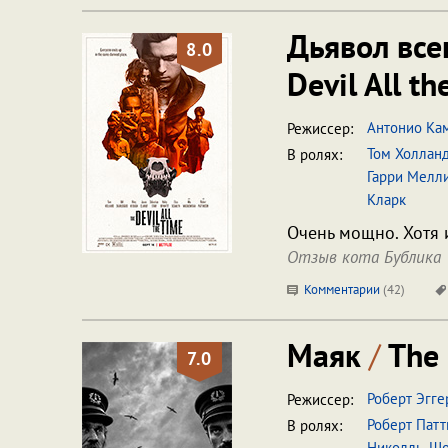
Дьявол все
8.0
Devil All t
Антонио Ка
Режиссер:
Том Холлан
В ролях:
Гарри Мелл
Кларк
Очень мощно. Хотя 
Отзыв кота Бублика
Комментарии
(
42
)
Маяк
/
The 
7.0
Роберт Эгге
Режиссер:
Роберт Пат
В ролях:
Николль
,
Шо