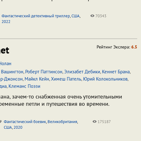
Фантастический детективный триллер
,
США
,
70343
2022
et
Рейтинг Экслера:
6.5
Нолан
 Вашингтон
,
Роберт Паттинсон
,
Элизабет Дебики
,
Кеннет Брана
,
ор-Джонсон
,
Майкл Кейн
,
Химеш Патель
,
Юрий Колокольников
,
диа
,
Клеманс Поэзи
ана, зачем-то снабженная очень утомительными
еменные петли и путешествия во времени.
Фантастический боевик
,
Великобритания
,
175187
США
,
2020