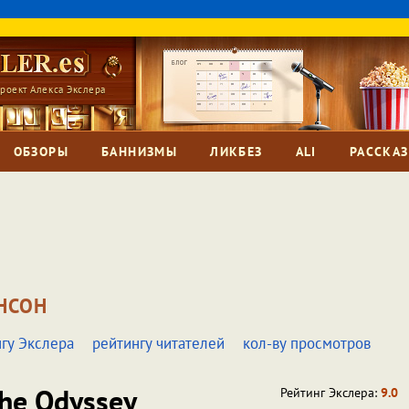
роект Алекса Экслера
ОБЗОРЫ
БАННИЗМЫ
ЛИКБЕЗ
ALI
РАССКА
НСОН
гу Экслера
рейтингу читателей
кол-ву просмотров
he Odyssey
Рейтинг Экслера:
9.0