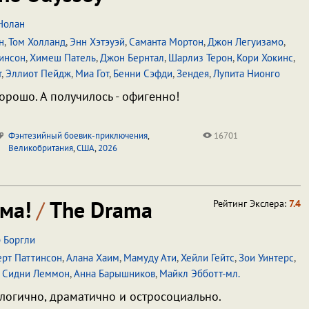
Нолан
н
,
Том Холланд
,
Энн Хэтэуэй
,
Саманта Мортон
,
Джон Легуизамо
,
тинсон
,
Химеш Патель
,
Джон Бернтал
,
Шарлиз Терон
,
Кори Хокинс
,
т
,
Эллиот Пейдж
,
Миа Гот
,
Бенни Сэфди
,
Зендея
,
Лупита Нионго
хорошо. А получилось - офигенно!
Фэнтезийный боевик-приключения
,
16701
Великобритания
,
США
,
2026
ама!
/
The Drama
Рейтинг Экслера:
7.4
 Боргли
ерт Паттинсон
,
Алана Хаим
,
Мамуду Ати
,
Хейли Гейтс
,
Зои Уинтерс
,
,
Сидни Леммон
,
Анна Барышников
,
Майкл Эбботт-мл.
логично, драматично и остросоциально.