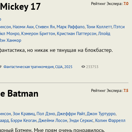
Mickey 17
Рейтинг Экслера:
7.0
о
тинсон
,
Наоми Аки
,
Стивен Ян
,
Марк Раффало
,
Тони Коллетт
,
Пэтси
йкл Монро
,
Кэмерон Бриттон
,
Кристиан Паттерсон
,
Ллойд
Иэн Ханмор
антастика, но никак не тянущая на блокбастер.
Фантастическая трагикомедия
,
США
,
2025
233753
e Batman
Рейтинг Экслера:
7.5
тинсон
,
Зои Кравиц
,
Пол Дэно
,
Джеффри Райт
,
Джон Туртурро
,
гаард
,
Бэрри Кеоган
,
Джейми Лосон
,
Энди Серкис
,
Колин Фаррелл
рный Бэтмен. Мне прям очень понравилось.