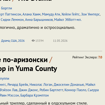
 Боргли
ерт Паттинсон
,
Алана Хаим
,
Мамуду Ати
,
Хейли Гейтс
,
Зои Уинтерс
,
,
Сидни Леммон
,
Анна Барышников
,
Майкл Эбботт-мл.
логично, драматично и остросоциально.
Драма
,
США
,
2026
15594
11.05.2026
е по-аризонски
/
Рейтинг Экслера:
7.0
op in Yuma County
ллуппи
ингс
,
Ричард Брейк
,
Николас Логан
,
Джоселин Донахью
,
Майкл
Фэйзон Лав
,
Джин Джонс
,
Робин Бартлетт
,
Коннор Паоло
,
Сьерра
Раян Мэссон
,
Барбара Крэмптон
ый триллер, сделанный в олдскульном стиле.