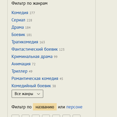
Фильтр по жанрам
Комедия
277
Сериал
228
Драма
184
Боевик
181
Трагикомедия
163
Фантастический боевик
123
Криминальная драма
99
Анимация
72
Триллер
49
Романтическая комедия
45
Комедийный боевик
38
Все жанры
Фильтр по
названию
или
персоне