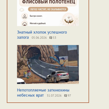
Знатный хлопок успешного
залога
05.06.2026
53
Непотопляемые заткнюхины
небесных врат
31.07.2026
97