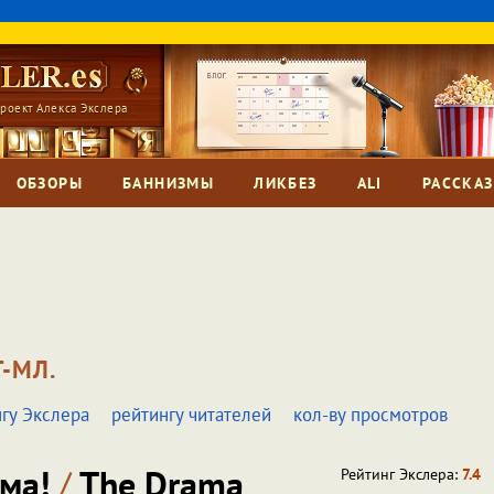
роект Алекса Экслера
ОБЗОРЫ
БАННИЗМЫ
ЛИКБЕЗ
ALI
РАССКА
-МЛ.
гу Экслера
рейтингу читателей
кол-ву просмотров
ама!
/
The Drama
Рейтинг Экслера:
7.4