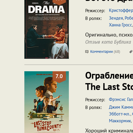
Кристоффер
Режиссер:
Зендея
,
Роб
В ролях:
Ханна Гросс
Оригинально, психо
Отзыв кота Бублика
Комментарии
(
68
)
Ограблени
7.0
The Last St
Фрэнсис Га
Режиссер:
Джим Камм
В ролях:
Эбботт-мл.
,
Маккормик
,
Хороший криминальн