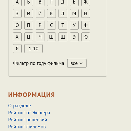
А
Б
В
Г
Д
Е
Ж
З
И
Й
К
Л
М
Н
О
П
Р
С
Т
У
Ф
Х
Ц
Ч
Ш
Щ
Э
Ю
Я
1-10
все
Фильтр по году фильма
ИНФОРМАЦИЯ
О разделе
Рейтинг от Экслера
Рейтинг рецензий
Рейтинг фильмов