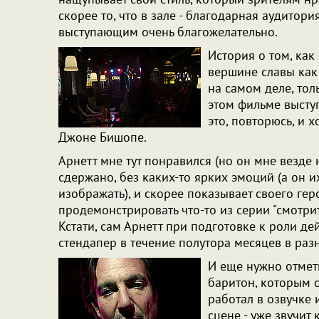
скорее то, что в зале - благодарная аудитори
выступающим очень благожелательно.
История о том, как
вершине славы как 
на самом деле, тол
этом фильме высту
это, повторюсь, и 
Джоне Бишопе.
Арнетт мне тут понравился (но он мне везде н
сдержано, без каких-то ярких эмоций (а он и
изображать), и скорее показывает своего гер
продемонстрировать что-то из серии "смотрите
Кстати, сам Арнетт при подготовке к роли де
стендапер в течение полутора месяцев в раз
И еще нужно отмети
баритон, которым о
работал в озвучке 
сцене - уже звучит