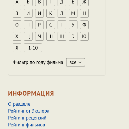
А
Б
В
Г
Д
Е
Ж
З
И
Й
К
Л
М
Н
О
П
Р
С
Т
У
Ф
Х
Ц
Ч
Ш
Щ
Э
Ю
Я
1-10
все
Фильтр по году фильма
ИНФОРМАЦИЯ
О разделе
Рейтинг от Экслера
Рейтинг рецензий
Рейтинг фильмов