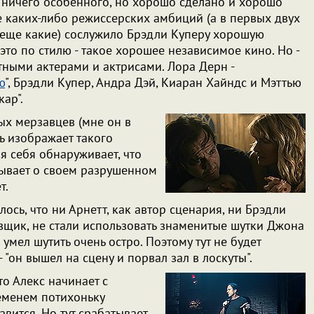
 ничего особенного, но хорошо сделано и хорошо
е каких-либо режиссерских амбиций (а в первых двух
еще какие) сослужило Брэдли Куперу хорошую
 это по стилю - такое хорошее независимое кино. Но -
тными актерами и актрисами. Лора Дерн -
ю
", Брэдли Купер, Андра Дэй, Киаран Хайндс и Мэттью
кар".
ых мерзавцев (мне он в
сь изображает такого
я себя обнаруживает, что
азывает о своем разрушенном
ет.
ось, что ни Арнетт, как автор сценария, ни Брэдли
овщик, не стали использовать знаменитые шутки Джона
 умел шутить очень остро. Поэтому тут не будет
- "он вышел на сцену и порвал зал в лоскуты".
что Алекс начинает с
ременем потихоньку
вится. Но тут срабатывает