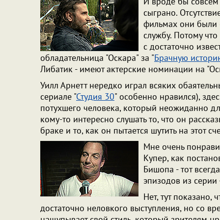
И вроде бы совсем
сыграно. Отсутстви
фильмах они были 
службу. Потому что
с достаточно извес
обладательница "Оскара" за "
Брачную истори
Либатик - имеют актерские номинации на "Ос
Уилл Арнетт нередко играл всяких обаятельн
сериале "
Студия 30
" особенно нравился), зде
потухшего человека, который неожиданно дл
кому-то интересно слушать то, что он расск
браке и то, как он пытается шутить на этот сч
Мне очень понравил
Купер, как постан
Бишопа - тот всегда
эпизодов из серии 
Нет, тут показано, 
достаточно неловкого выступления, но со в
нащупывает свой стиль, который зрителям нра