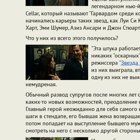
легендарном нью-
Cellar, который называют "Гарвардом среди к
начинались карьеры таких звезд, как Луи Си 
Харт, Эми Шумер, Азиз Ансари и Джон Стюарт
Что у них из всего этого получилось?
"Эта штука работае
никаких "оскарных
режиссера "
Звезда
из них выиграла, в
одну из них не выи
немудреная.
Обычный развод супругов после многих лет 
каких-то новых возможностей, преодоление к
Главный герой неожиданно для себя самого 
шаги в стендапе, его бывшая жена возвращае
потом попадает на выступление бывшего муж
смотреть на него с несколько другой сторон