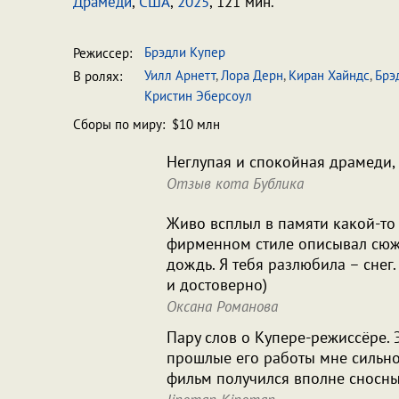
Драмеди
,
США
,
2025
, 121 мин.
Брэдли Купер
Режиссер:
Уилл Арнетт
,
Лора Дерн
,
Киран Хайндс
,
Брэ
В ролях:
Кристин Эберсоул
Сборы по миру: $10 млн
Неглупая и спокойная драмеди,
Отзыв кота Бублика
Живо всплыл в памяти какой-то 
фирменном стиле описывал сюже
дождь. Я тебя разлюбила – снег.
и достоверно)
Оксана Романова
Пару слов о Купере-режиссёре. Э
прошлые его работы мне сильно
фильм получился вполне сносн