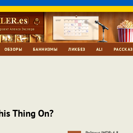
роект Алекса Экслера
ОБЗОРЫ
БАННИЗМЫ
ЛИКБЕЗ
ALI
РАССКА
his Thing On?
Рейтинг IMDB: 6,8