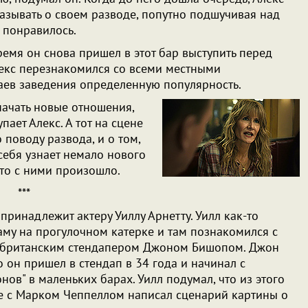
азывать о своем разводе, попутно подшучивая над
о понравилось.
емя он снова пришел в этот бар выступить перед
лекс перезнакомился со всеми местными
таев заведения определенную популярность.
начать новые отношения,
пает Алекс. А тот на сцене
поводу развода, и о том,
себя узнает немало нового
что с ними произошло.
***
принадлежит актеру Уиллу Арнетту. Уилл как-то
аму на прогулочном катерке и там познакомился с
 британским стендапером Джоном Бишопом. Джон
то он пришел в стендап в 34 года и начинал с
ов" в маленьких барах. Уилл подумал, что из этого
е с Марком Чеппеллом написал сценарий картины о