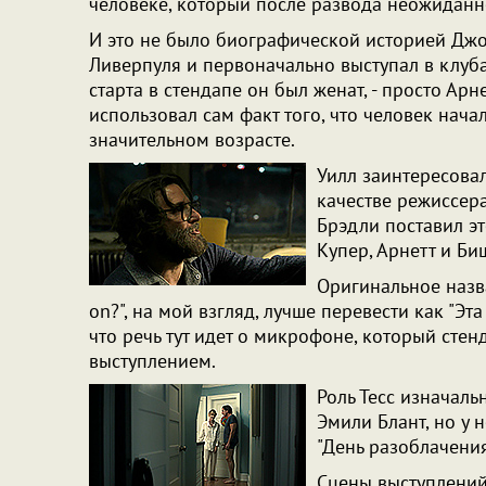
человеке, который после развода неожиданно
И это не было биографической историей Джо
Ливерпуля и первоначально выступал в клуба
старта в стендапе он был женат, - просто Арн
использовал сам факт того, что человек нача
значительном возрасте.
Уилл заинтересова
качестве режиссера
Брэдли поставил эт
Купер, Арнетт и Б
Оригинальное назва
on?", на мой взгляд, лучше перевести как "Эт
что речь тут идет о микрофоне, который стен
выступлением.
Роль Тесс изначаль
Эмили Блант, но у 
"День разоблачения
Сцены выступлений