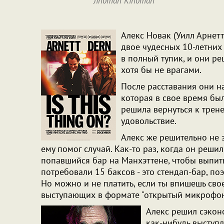
Jinoman Kinoman
Алекс Новак (Уилл Арнетт
двое чудесных 10-летних
в полный тупик, и они ре
хотя бы не врагами.
После расставания они на
которая в свое время бы
решила вернуться к трене
удовольствие.
Алекс же решительно не з
ему помог случай. Как-то раз, когда он реши
попавшийся бар на Манхэттене, чтобы выпить
потребовали 15 баксов - это стендап-бар, поэ
Но можно и не платить, если ты впишешь свое
выступающих в формате "открытый микрофон
Алекс решил сэконо
как-нибудь выступл