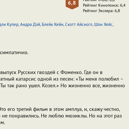
6,8
Рейтинг Кинопоиск: 6,4
Рейтинг Экслера: 6,8
дли Купер
,
Андра Дэй
,
Блейк Кейн
,
Скотт Айсногл
,
Шон Хейс
,
 симпатично.
выпуск Русских гвоздей с Фоменко. Где он в
тный катарсис одной из песен: «Ты меня полюбил –
 Ты так рано ушел. Козел.» Но жизненно все, жизненно
то его третий фильм в этом амплуа, и, скажу честно,
 не понравились. Не люблю мюзиклы. Но на этот раз
ым.