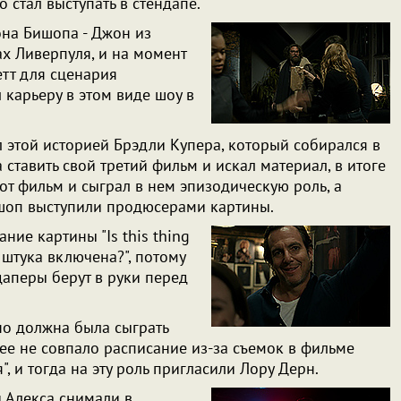
 стал выступать в стендапе.
на Бишопа - Джон из
х Ливерпуля, и на момент
етт для сценария
л карьеру в этом виде шоу в
л этой историей Брэдли Купера, который собирался в
 ставить свой третий фильм и искал материал, в итоге
от фильм и сыграл в нем эпизодическую роль, а
ишоп выступили продюсерами картины.
ние картины "Is this thing
а штука включена?", потому
даперы берут в руки перед
но должна была сыграть
нее не совпало расписание из-за съемок в фильме
", и тогда на эту роль пригласили Лору Дерн.
 Алекса снимали в