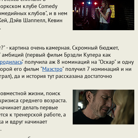
йоркском клубе Comedy
омедийных клубов", и в нем
Кей, Дэйв Шаппелл, Кевин
.
т?" - картина очень камерная. Скромный бюджет,
" амбиций (первый фильм Брэдли Купера как
 родилась
" получила аж 8 номинаций на "Оскар" и одну
торой его фильм "
Маэстро
" получил 7 номинаций и ни
грал), да и история тут рассказана достаточно
совместной жизни, поиск
ризиса среднего возраста.
начинает делать первые
тся к тренерской работе, а
а и вдруг начинает
ы.