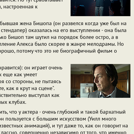
я, настроенная к
 бывшая жена Бишопа (он развелся когда уже был на
стендапер) оказалась на его выступлении - она была
ько Бишоп там шутил на порядок более остро, а в
пление Алекса было скорее в жанре мелодрамы. Но
хорошо, потому что это не биографичный фильм о
равится): он играет очень
х еще как умеет
оя со стороны, не пытаясь
, как я крут на сцене".
йствительно выступал как
ных клубах.
ть, что у актера - очень глубокий и такой бархатный
н пользуется с большим искусством (Уилл много
известных анимаций), и тут даже то, как он говорит на
 классно, совершенно независимо от того, что именно