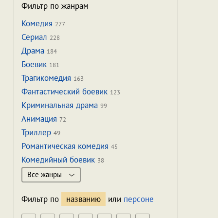
Фильтр по жанрам
Комедия
277
Сериал
228
Драма
184
Боевик
181
Трагикомедия
163
Фантастический боевик
123
Криминальная драма
99
Анимация
72
Триллер
49
Романтическая комедия
45
Комедийный боевик
38
Все жанры
Фильтр по
названию
или
персоне