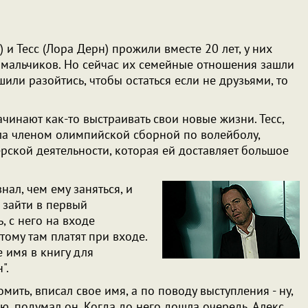
) и Тесс (Лора Дерн) прожили вместе 20 лет, у них
 мальчиков. Но сейчас их семейные отношения зашли
шили разойтись, чтобы остаться если не друзьями, то
чинают как-то выстраивать свои новые жизни. Тесс,
ла членом олимпийской сборной по волейболу,
рской деятельности, которая ей доставляет большое
нал, чем ему заняться, и
л зайти в первый
, с него на входе
тому там платят при входе.
 имя в книгу для
".
мить, вписал свое имя, а по поводу выступления - ну,
ю, подумал он. Когда до него дошла очередь, Алекс