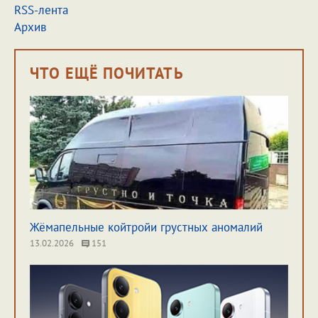
RSS-лента
Архив
ЧТО ЕЩЁ ПОЧИТАТЬ
Жёмапельные койтройи грустных аномалий
13.02.2026
151