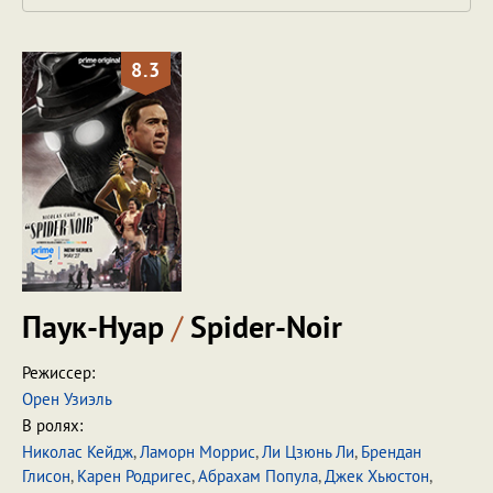
8.3
Паук-Нуар
/
Spider-Noir
Режиссер:
Орен Узиэль
В ролях:
Николас Кейдж
,
Ламорн Моррис
,
Ли Цзюнь Ли
,
Брендан
Глисон
,
Карен Родригес
,
Абрахам Попула
,
Джек Хьюстон
,