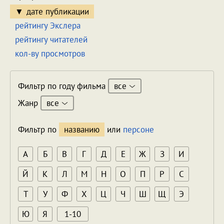
дате публикации
рейтингу Экслера
рейтингу читателей
кол-ву просмотров
все
Фильтр по году фильма
все
Жанр
Фильтр по
названию
или
персоне
А
Б
В
Г
Д
Е
Ж
З
И
Й
К
Л
М
Н
О
П
Р
С
Т
У
Ф
Х
Ц
Ч
Ш
Щ
Э
Ю
Я
1-10