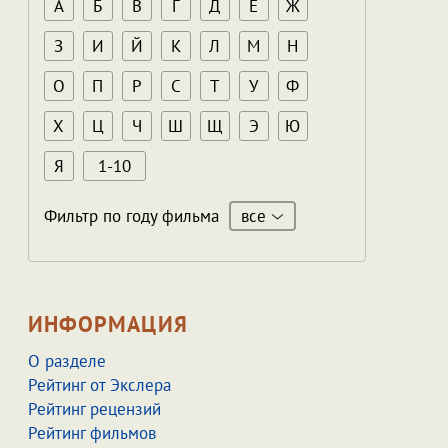
А
Б
В
Г
Д
Е
Ж
З
И
Й
К
Л
М
Н
О
П
Р
С
Т
У
Ф
Х
Ц
Ч
Ш
Щ
Э
Ю
Я
1-10
все
Фильтр по году фильма
ИНФОРМАЦИЯ
О разделе
Рейтинг от Экслера
Рейтинг рецензий
Рейтинг фильмов