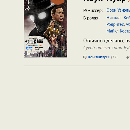
Орен Узиэл
Режиссер:
Николас Ке
В ролях:
Родригес
,
А
Майкл Кост
Отлично сделано, о
Сухой отзыв кота Бу
Комментарии
(
72
)