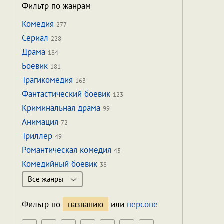
Фильтр по жанрам
Комедия
277
Сериал
228
Драма
184
Боевик
181
Трагикомедия
163
Фантастический боевик
123
Криминальная драма
99
Анимация
72
Триллер
49
Романтическая комедия
45
Комедийный боевик
38
Все жанры
Фильтр по
названию
или
персоне