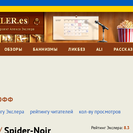
роект Алекса Экслера
ОБЗОРЫ
БАННИЗМЫ
ЛИКБЕЗ
ALI
РАССКА
РОФФ
гу Экслера
рейтингу читателей
кол-ву просмотров
/
Spider-Noir
Рейтинг Экслера:
8.3