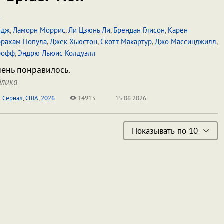
ь
йдж
,
Ламорн Моррис
,
Ли Цзюнь Ли
,
Брендан Глисон
,
Карен
брахам Попула
,
Джек Хьюстон
,
Скотт Макартур
,
Джо Массинджилл
,
рофф
,
Эндрю Льюис Колдуэлл
чень понравилось.
блика
Сериал
,
США
,
2026
14913
15.06.2026
Показывать по 10