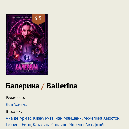
6.5
Балерина
/
Ballerina
Режиссер:
Лен Уайзман
В ролях:
Ана де Армас
,
Киану Ривз
,
Иэн МакШейн
,
Анжелика Хьюстон
,
Гэбриел Бирн
,
Каталина Сандино Морено
,
Ава Джойс