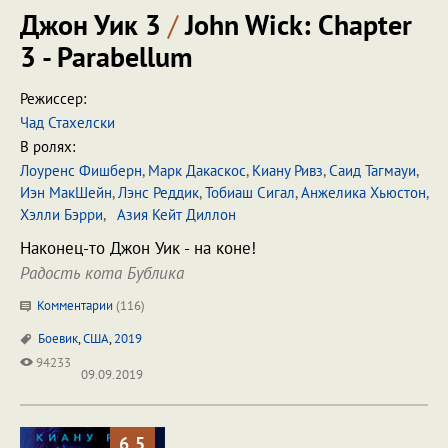
Джон Уик 3
/
John Wick: Chapter
3 - Parabellum
Режиссер:
Чад Стахелски
В ролях:
Лоуренс Фишберн
,
Марк Дакаскос
,
Киану Ривз
,
Саид Тагмауи
,
Иэн МакШейн
,
Лэнс Реддик
,
Тобиаш Сигал
,
Анжелика Хьюстон
,
Хэлли Бэрри
,
Азия Кейт Диллон
Наконец-то Джон Уик - на коне!
Радость кота Бублика
Комментарии
(
116
)
Боевик
,
США
,
2019
94233
09.09.2019
6.5