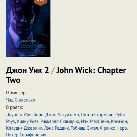
Джон Уик 2
/
John Wick: Chapter
Two
Режиссер:
Чад Стахелски
В ролях:
Лоуренс Фишберн
,
Джон Легуизамо
,
Питер Стормаре
,
Руби
Роуз
,
Киану Ривз
,
Риккардо Скамарчо
,
Иэн МакШейн
,
Коммон
,
Клаудия Джерини
,
Лэнс Реддик
,
Тобиаш Сигал
,
Франко Неро
,
Питер Серафинович