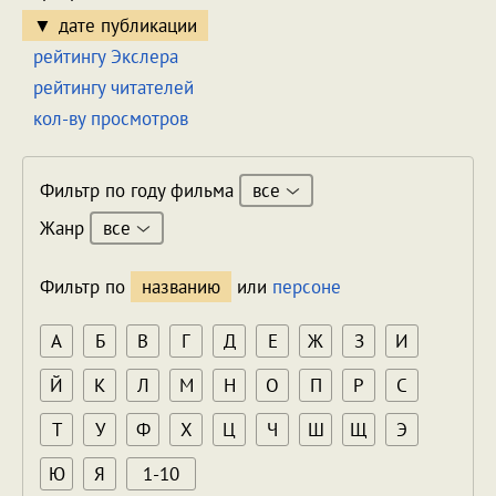
дате публикации
рейтингу Экслера
рейтингу читателей
кол-ву просмотров
все
Фильтр по году фильма
все
Жанр
Фильтр по
названию
или
персоне
А
Б
В
Г
Д
Е
Ж
З
И
Й
К
Л
М
Н
О
П
Р
С
Т
У
Ф
Х
Ц
Ч
Ш
Щ
Э
Ю
Я
1-10