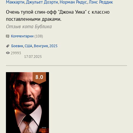
Маккарти
,
Джульет Доэрти
,
Норман Ридус
,
Лэнс Реддик
Очень тупой спин-офф "Джона Уика" с классно
поставленными драками.
Отзыв кота Бублика
Комментарии
(
108
)
Боевик
,
США
,
Венгрия
,
2025
29993
17.07.2025
8.0