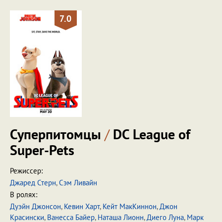
7.0
Суперпитомцы
/
DC League of
Super-Pets
Режиссер:
Джаред Стерн
,
Сэм Ливайн
В ролях:
Дуэйн Джонсон
,
Кевин Харт
,
Кейт МакКиннон
,
Джон
Красински
,
Ванесса Байер
,
Наташа Лионн
,
Диего Луна
,
Марк