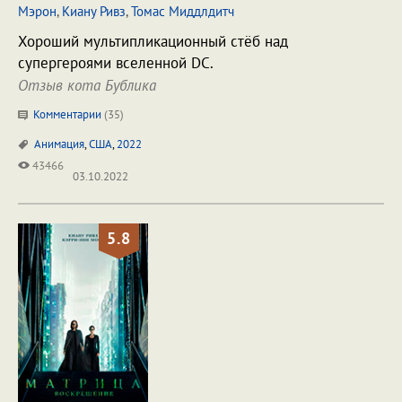
Мэрон
,
Киану Ривз
,
Томас Миддлдитч
Хороший мультипликационный стёб над
супергероями вселенной DC.
Отзыв кота Бублика
Комментарии
(
35
)
Анимация
,
США
,
2022
43466
03.10.2022
5.8