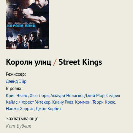
Короли улиц
/
Street Kings
Режиссер:
Дэвид Эйр
В ролях:
Крис Эванс
,
Хью Лори
,
Амаури Ноласко
,
Джей Мор
,
Седрик
Кайлс
,
Форест Уитекер
,
Киану Ривз
,
Коммон
,
Терри Крюс
,
Наоми Харрис
,
Джон Корбет
Захватывающе.
Кот Бублик