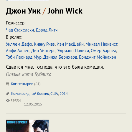
Джон Уик
/
John Wick
Режиссер:
Чад Стахелски
,
Дэвид Литч
В ролях:
Уиллем Дефо
,
Киану Ривз
,
Иэн МакШейн
,
Микаэл Нюквист
,
Алфи Аллен
,
Дин Уинтерс
,
Эдрианн Палики
,
Омер Барнеа
,
Тоби Леонард Мур
,
Дэниэл Бернхард
,
Бриджит Мойнахэн
Сдается мне, господа, что это была комедия.
Отзыв кота Бублика
Комментарии
(
61
)
Комиксоидный боевик
,
США
,
2014
59334
12.05.2015