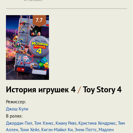
7.7
История игрушек 4
/
Toy Story 4
Режиссер:
Джош Кули
В ролях:
Джордан Пил
,
Том Хэнкс
,
Киану Ривз
,
Кристина Хендрикс
,
Тим
Аллен
,
Тони Хейл
,
Кигэн-Майкл Ки
,
Энни Поттс
,
Мадлен