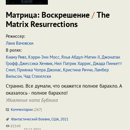
Матрица: Воскрешение
/
The
Matrix Resurrections
Режиссер:
Лана Вачовски
В ролях:
Киану Ривз
,
Кэрри-Энн Мосс
,
Яхья Абдул-Матин II
,
Джонатан
Грофф
,
Джессика Хенвик
,
Нил Патрик Харрис
,
Джада Пинкетт
Смит
,
Приянка Чопра Джонас
,
Кристина Риччи
,
Ламбер
Вильсон
,
Чад Стахелски
Странно. Все думали, что окажется полное барахло. А
оказалось - полное барахло!
Удивление кота Бублика
Комментарии
(
267
)
Фантастический боевик
,
США
,
2021
83349
27.12.2021