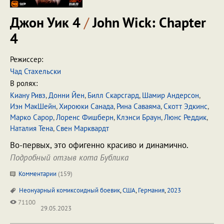
Джон Уик 4
/
John Wick: Chapter
4
Режиссер:
Чад Стахельски
В ролях:
Киану Ривз
,
Донни Йен
,
Билл Скарсгард
,
Шамир Андерсон
,
Иэн МакШейн
,
Хироюки Санада
,
Рина Саваяма
,
Скотт Эдкинс
,
Марко Сарор
,
Лоренс Фишберн
,
Клэнси Браун
,
Люнс Реддик
,
Наталия Тена
,
Свен Марквардт
Во-первых, это офигенно красиво и динамично.
Подробный отзыв кота Бублика
Комментарии
(
159
)
Неонуарный комиксоидный боевик
,
США
,
Германия
,
2023
71100
29.05.2023