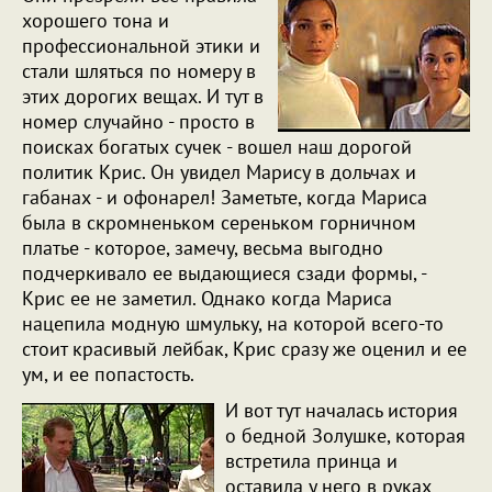
хорошего тона и
профессиональной этики и
стали шляться по номеру в
этих дорогих вещах. И тут в
номер случайно - просто в
поисках богатых сучек - вошел наш дорогой
политик Крис. Он увидел Марису в дольчах и
габанах - и офонарел! Заметьте, когда Мариса
была в скромненьком сереньком горничном
платье - которое, замечу, весьма выгодно
подчеркивало ее выдающиеся сзади формы, -
Крис ее не заметил. Однако когда Мариса
нацепила модную шмульку, на которой всего-то
стоит красивый лейбак, Крис сразу же оценил и ее
ум, и ее попастость.
И вот тут началась история
о бедной Золушке, которая
встретила принца и
оставила у него в руках