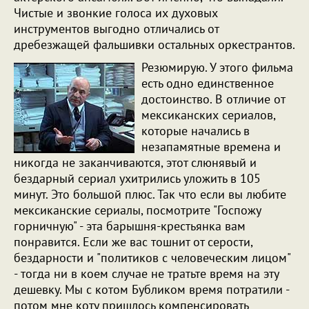
Чистые и звонкие голоса их духовых
инструментов выгодно отличались от
дребезжащей фальшивки остальных оркестрантов.
Резюмирую. У этого фильма
есть одно единственное
достоинство. В отличие от
мексиканских сериалов,
которые начались в
незапамятные времена и
никогда не заканчиваются, этот слюнявый и
бездарный сериал ухитрились уложить в 105
минут. Это большой плюс. Так что если вы любите
мексиканские сериалы, посмотрите "Госпожу
горничную" - эта барышня-крестьянка вам
понравится. Если же вас тошнит от серости,
бездарности и "политиков с человеческим лицом"
- тогда ни в коем случае не тратьте время на эту
дешевку. Мы с котом Бубликом время потратили -
потом мне коту пришлось компенсировать