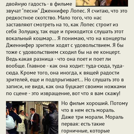
двойную гадость - в фильме
звучат "песни" Дженнифер Лопес. Я считаю, что это
редкостное скотство. Мало того, что нас
заставляют смотреть на то, как Лопес строит из
себя Золушку, так еще и приходится слушать этот
вокальный кошмар... Я понимаю, что на концерты
Дженнифер зрители ходят с удовольствием. Я бы
тоже с удовольствием сходил бы на ее концерт.
Ведь какая разница - что она поет и поет ли
вообще. Главное - как она ходит: туда-сюда, туда-
сюда. Кроме того, она иногда, к вящей радости
зрителей, еще и подпрыгивает... Но слушать это в
записи, не видя, как она буцкает своими ножками
по сцене - это извращение, вот что я вам скажу!
Но фильм хороший. Потому
что в нем есть мораль.
Даже три морали. Мораль
первая: есть такие
горничные, которые