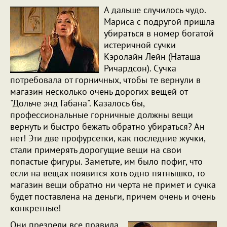
А дальше случилось чудо.
Мариса с подругой пришла
убираться в номер богатой
истеричной сучки
Кэролайн Лейн (Наташа
Ричардсон). Сучка
потребовала от горничных, чтобы те вернули в
магазин несколько очень дорогих вещей от
"Дольче энд Габана". Казалось бы,
профессиональные горничные должны вещи
вернуть и быстро бежать обратно убираться? Ан
нет! Эти две профурсетки, как последние жучки,
стали примерять дорогущие вещи на свои
попастые фигуры. Заметьте, им было пофиг, что
если на вещах появится хоть одно пятнышко, то
магазин вещи обратно ни черта не примет и сучка
будет поставлена на деньги, причем очень и очень
конкретные!
Они презрели все правила