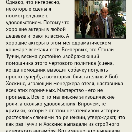
Однако, что интересно,
некоторые сцены я
посмотрел даже с
удовольствием. Потому что
хорошие актеры в любой
дешевке играют классно. А
хорошие актеры в этом мелодраматическом
кошмаре все-таки есть. Во-первых, это Стэнли
Туччи, весьма достойно изображающий
помощника этого чертового политика (сцена,
когда помощник выводит собачку погулять -
просто супер!), а во-вторых, блистательный Боб
Хоскинс, играющий менеджера отеля, наставника
всех этих горничных. Мастерство - его не
пропьешь. Всего-то маленькие эпизодические
роли, а сколько удовольствия. Впрочем, те
критики, которые от этой незатейливой истории
растеклись слюнями по рецензии, утверждают, что
как раз Туччи и Хоскинс выпадали из стройного
актерского ансамбля. Вот именно, что выпадали.