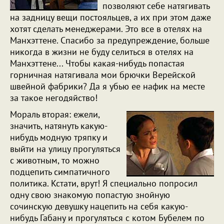
позволяют себе натягивать
на задницу вещи постояльцев, а их при этом даже
хотят сделать менеджерами. Это все в отелях на
Манхэттене. Спасибо за предупреждение, больше
никогда в жизни не буду селиться в отелях на
Манхэттене... Чтобы какая-нибудь попастая
горничная натягивала мои брючки Верейской
швейной фабрики? Да я убью ее нафик на месте
за такое негодяйство!
Мораль вторая: ежели,
значить, натянуть какую-
нибудь модную тряпку и
выйти на улицу прогуляться
с животным, то можно
подцепить симпатичного
политика. Кстати, врут! Я специально попросил
одну свою знакомую попастую знойную
сочинскую девушку нацепить на себя какую-
нибудь Габану и прогуляться с котом Бубелем по