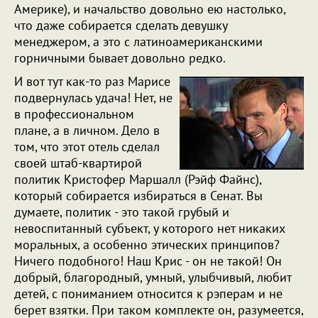
Америке), и начальство довольно ею настолько,
что даже собирается сделать девушку
менеджером, а это с латиноамериканскими
горничными бывает довольно редко.
И вот тут как-то раз Марисе
подвернулась удача! Нет, не
в профессиональном
плане, а в личном. Дело в
том, что этот отель сделал
своей штаб-квартирой
политик Кристофер Маршалл (Рэйф Файнс),
который собирается избираться в Сенат. Вы
думаете, политик - это такой грубый и
невоспитанный субъект, у которого нет никаких
моральных, а особенно этических принципов?
Ничего подобного! Наш Крис - он не такой! Он
добрый, благородный, умный, улыбчивый, любит
детей, с пониманием относится к рэперам и не
берет взятки. При таком комплекте он, разумеется,