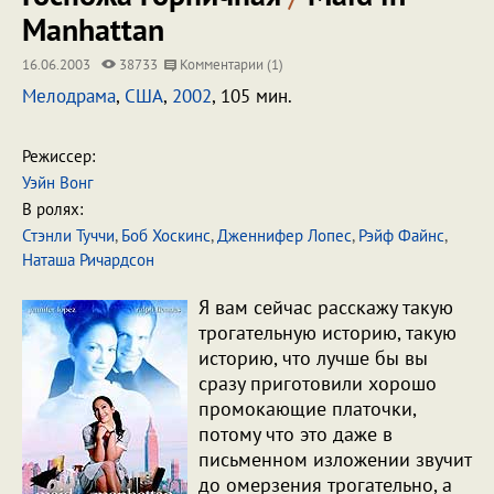
Manhattan
16.06.2003
38733
Комментарии (1)
Мелодрама
,
США
,
2002
, 105 мин.
Режиссер:
Уэйн Вонг
В ролях:
Стэнли Туччи
,
Боб Хоскинс
,
Дженнифер Лопес
,
Рэйф Файнс
,
Наташа Ричардсон
Я вам сейчас расскажу такую
трогательную историю, такую
историю, что лучше бы вы
сразу приготовили хорошо
промокающие платочки,
потому что это даже в
письменном изложении звучит
до омерзения трогательно, а