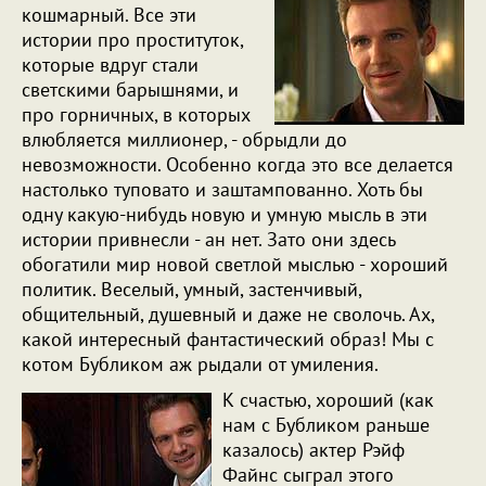
кошмарный. Все эти
истории про проституток,
которые вдруг стали
светскими барышнями, и
про горничных, в которых
влюбляется миллионер, - обрыдли до
невозможности. Особенно когда это все делается
настолько туповато и заштампованно. Хоть бы
одну какую-нибудь новую и умную мысль в эти
истории привнесли - ан нет. Зато они здесь
обогатили мир новой светлой мыслью - хороший
политик. Веселый, умный, застенчивый,
общительный, душевный и даже не сволочь. Ах,
какой интересный фантастический образ! Мы с
котом Бубликом аж рыдали от умиления.
К счастью, хороший (как
нам с Бубликом раньше
казалось) актер Рэйф
Файнс сыграл этого