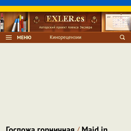
Кинорецензии
МЕНЮ
Госпожа горничная
/
Maid in