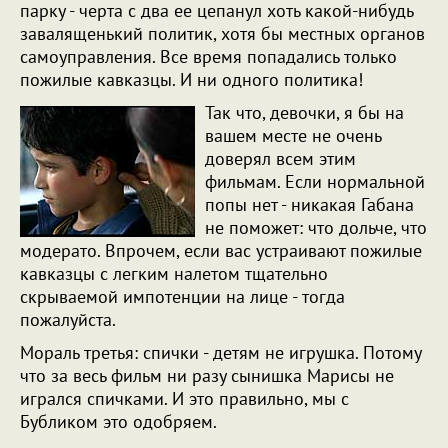
парку - черта с два ее цепанул хоть какой-нибудь
завалященький политик, хотя бы местных органов
самоуправления. Все время попадались только
пожилые кавказцы. И ни одного политика!
Так что, девочки, я бы на
вашем месте не очень
доверял всем этим
фильмам. Если нормальной
попы нет - никакая Габана
не поможет: что дольче, что
модерато. Впрочем, если вас устраивают пожилые
кавказцы с легким налетом тщательно
скрываемой импотенции на лице - тогда
пожалуйста.
Мораль третья: спички - детям не игрушка. Потому
что за весь фильм ни разу сынишка Марисы не
игрался спичками. И это правильно, мы с
Бубликом это одобряем.