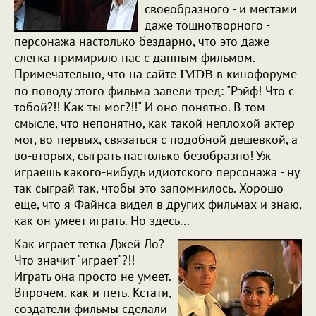
своеобразного - и местами
даже тошнотворного -
персонажа настолько бездарно, что это даже
слегка примирило нас с данным фильмом.
Примечательно, что на сайте
в кинофоруме
IMDB
по поводу этого фильма завели тред: "Рэйф! Что с
тобой?!! Как ты мог?!!" И оно понятно. В том
смысле, что непонятно, как такой неплохой актер
мог, во-первых, связаться с подобной дешевкой, а
во-вторых, сыграть настолько безобразно! Уж
играешь какого-нибудь идиотского персонажа - ну
так сыграй так, чтобы это запомнилось. Хорошо
еще, что я Файнса видел в других фильмах и знаю,
как он умеет играть. Но здесь...
Как играет тетка Джей Ло?
Что значит "играет"?!!
Играть она просто не умеет.
Впрочем, как и петь. Кстати,
создатели фильмы сделали