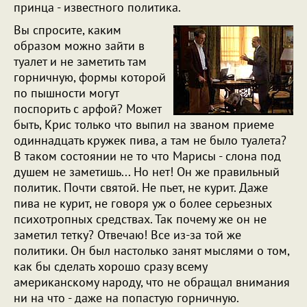
принца - известного политика.
Вы спросите, каким
образом можно зайти в
туалет и не заметить там
горничную, формы которой
по пышности могут
поспорить с арфой? Может
быть, Крис только что выпил на званом приеме
одиннадцать кружек пива, а там не было туалета?
В таком состоянии не то что Марисы - слона под
душем не заметишь... Но нет! Он же правильный
политик. Почти святой. Не пьет, не курит. Даже
пива не курит, не говоря уж о более серьезных
психотропных средствах. Так почему же он не
заметил тетку? Отвечаю! Все из-за той же
политики. Он был настолько занят мыслями о том,
как бы сделать хорошо сразу всему
американскому народу, что не обращал внимания
ни на что - даже на попастую горничную.