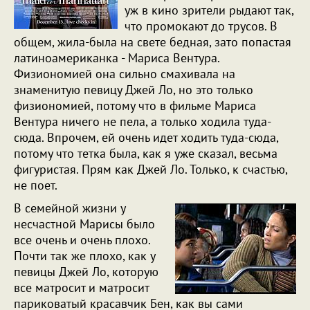
уж в кино зрители рыдают так,
что промокают до трусов. В
общем, жила-была на свете бедная, зато попастая
латиноамериканка - Мариса Вентура.
Физиономией она сильно смахивала на
знаменитую певицу Джей Ло, но это только
физиономией, потому что в фильме Мариса
Вентура ничего не пела, а только ходила туда-
сюда. Впрочем, ей очень идет ходить туда-сюда,
потому что тетка была, как я уже сказал, весьма
фигуристая. Прям как Джей Ло. Только, к счастью,
не поет.
В семейной жизни у
несчастной Марисы было
все очень и очень плохо.
Почти так же плохо, как у
певицы Джей Ло, которую
все матросит и матросит
париковатый красавчик Бен, как вы сами