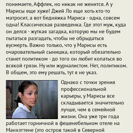
понимаете, Аффлек, но никак не женится. А у
Марисы еще хуже! Джей Ло еще хоть кто-то
матросит, а вот бедняжка Мариса - одна, совсем
одна! Классическая разведенка. Где этот муж, куда
он делся - жуткая загадка, которую мы не будем
пытаться разгадать, чтобы не обрыдаться
вусмерть. Важно только, что у Марисы есть
очаровательный сынишка, который обязательно
станет политиком - до того он любит копаться во
всякой грязи. Ну или журналистом. Нет, политиком.
В общем, это ему решать, тут я не указ.
Однако с точки зрения
профессиональной
карьеры, у Марисы все
складывается значительно
лучше, чем в семейной
жизни. Она уже три года
работает горничной в фешенебельном отеле на
Манхэттене (это остров такой в Северной