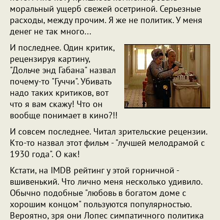
моральный ущерб свежей осетриной. Серьезные
расходы, между прочим. Я же не политик. У меня
денег не так много...
И последнее. Один критик,
рецензируя картину,
"Дольче энд Габана" назвал
почему-то "Гуччи". Убивать
надо таких критиков, вот
что я вам скажу! Что он
вообще понимает в кино?!!
И совсем последнее. Читал зрительские рецензии.
Кто-то назвал этот фильм - "лучшей мелодрамой с
1930 года". О как!
Кстати, на IMDB рейтинг у этой горничной -
вшивенький. Что лично меня несколько удивило.
Обычно подобные "любовь в богатом доме с
хорошим концом" пользуются популярностью.
Вероятно, зря они Лопес симпатичного политика