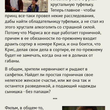
хрустальную туфельку.
Теперь главное - чтобы
принц все-таки провел некие расследования,
дабы найти обладательницу туфельки, а не стал из
этого хрусталя алкоголить со страшной силой.
Потому что Мариса все еще работает горничной,
причем в ее обязанности по-прежнему входит
драить сортир в номере Криса, и она боится, что
Крис, делая свои дела в сортире, ее по-прежнему
будет не замечать, когда она не в дольчах от
габаны.
В общем, зрители нервничают и рыдают в
салфетки. Найдет ли простая горничная свое
нелегкое женское счастье, или же она так и
останется разведенкой, а подающий надежды
сынишка - без папаши?
***
Фильм, в общем-то,