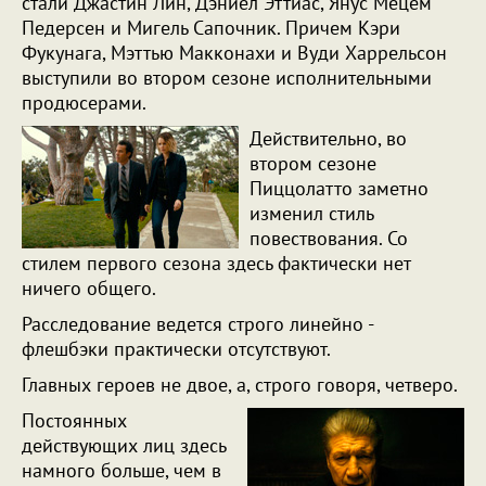
стали Джастин Лин, Дэниел Эттиас, Янус Мецем
Педерсен и Мигель Сапочник. Причем Кэри
Фукунага, Мэттью Макконахи и Вуди Харрельсон
выступили во втором сезоне исполнительными
продюсерами.
Действительно, во
втором сезоне
Пиццолатто заметно
изменил стиль
повествования. Со
стилем первого сезона здесь фактически нет
ничего общего.
Расследование ведется строго линейно -
флешбэки практически отсутствуют.
Главных героев не двое, а, строго говоря, четверо.
Постоянных
действующих лиц здесь
намного больше, чем в