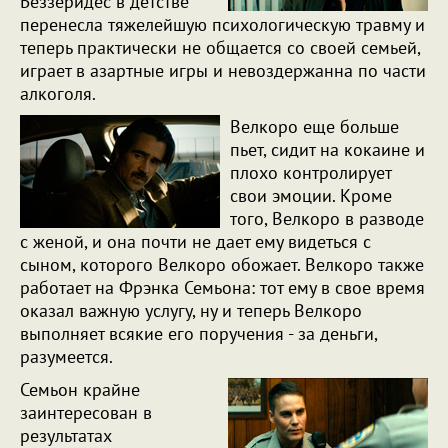
Беззеридес в детстве
перенесла тяжелейшую психологическую травму и
теперь практически не общается со своей семьей,
играет в азартные игры и невоздержанна по части
алкоголя.
Велкоро еще больше
пьет, сидит на кокаине и
плохо контролирует
свои эмоции. Кроме
того, Велкоро в разводе
с женой, и она почти не дает ему видеться с
сыном, которого Велкоро обожает. Велкоро также
работает на Фрэнка Семьона: тот ему в свое время
оказал важную услугу, ну и теперь Велкоро
выполняет всякие его поручения - за деньги,
разумеется.
Семьон крайне
заинтересован в
результатах