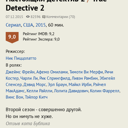
Detective 2
07.12.2015
82596
Комментарии (70)
Сериал
,
США
,
2015
, 60 мин.
Рейтинг IMDB: 9,2
9,0
Рейтинг Экслера: 9,0
Режиссер:
Ник Пиццолатто
В ролях:
Джеймс Фрейн
,
Афемо Омилами
,
Тимоти Ви Мерфи
,
Ричи
Костер
,
Чарли Ли
,
Рик Спрингфилд
,
Ливэн Рамбин
,
Эбигейл
Спенсер
,
Дэвид Морс
,
Эрл Браун
,
Майкл Ирби
,
Рэйчел
МакАдамс
,
Келли Райлли
,
Лолита Давидович
,
Колин Фаррелл
,
Винс Вон
,
Тэйлор Китч
Второй сезон - совершенно другой.
Но он ничуть не хуже.
Отзыв кота Бублика