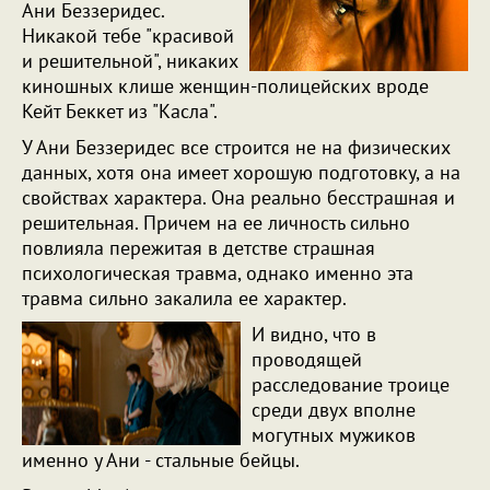
Ани Беззеридес.
Никакой тебе "красивой
и решительной", никаких
киношных клише женщин-полицейских вроде
Кейт Беккет из "Касла".
У Ани Беззеридес все строится не на физических
данных, хотя она имеет хорошую подготовку, а на
свойствах характера. Она реально бесстрашная и
решительная. Причем на ее личность сильно
повлияла пережитая в детстве страшная
психологическая травма, однако именно эта
травма сильно закалила ее характер.
И видно, что в
проводящей
расследование троице
среди двух вполне
могутных мужиков
именно у Ани - стальные бейцы.