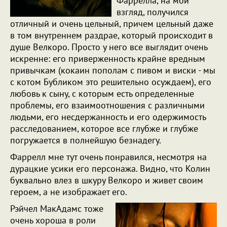
Фаррелла, на мой
взгляд, получился
отличный и очень цельный, причем цельный даже
в том внутреннем раздрае, который происходит в
душе Велкоро. Просто у него все выглядит очень
искренне: его приверженность крайне вредным
привычкам (кокаин пополам с пивом и виски - мы
с котом Бубликом это решительно осуждаем), его
любовь к сыну, с которым есть определенные
проблемы, его взаимоотношения с различными
людьми, его несдержанность и его одержимость
расследованием, которое все глубже и глубже
погружается в полнейшую безнадегу.
Фаррелл мне тут очень понравился, несмотря на
дурацкие усики его персонажа. Видно, что Колин
буквально влез в шкуру Велкоро и живет своим
героем, а не изображает его.
Рэйчел МакАдамс тоже
очень хороша в роли