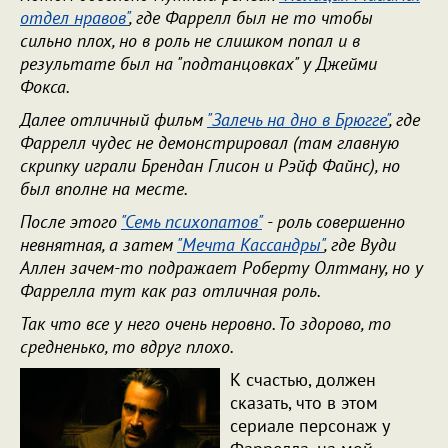
отдел нравов"
, где Фаррелл был не то чтобы
сильно плох, но в роль не слишком попал и в
результате был на "подтанцовках" у Джейми
Фокса.
Далее отличный фильм
"Залечь на дно в Брюгге"
, где
Фаррелл чудес не демонстрировал (там главную
скрипку играли Брендан Глисон и Рэйф Файнс), но
был вполне на месте.
После этого
"Семь психопатов"
- роль совершенно
невнятная, а затем
"Мечта Кассандры"
, где Вуди
Аллен зачем-то подражает Роберту Олтману, но у
Фаррелла тут как раз отличная роль.
Так что все у него очень неровно. То здорово, то
средненько, то вдруг плохо.
К счастью, должен
сказать, что в этом
сериале персонаж у