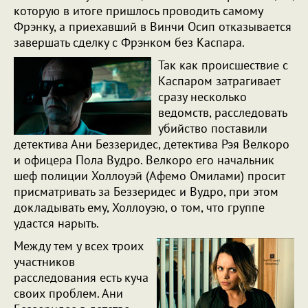
которую в итоге пришлось проводить самому
Фрэнку, а приехавший в Винчи Осип отказывается
завершать сделку с Фрэнком без Каспара.
Так как происшествие с
Каспаром затрагивает
сразу несколько
ведомств, расследовать
убийство поставили
детектива Ани Беззеридес, детектива Рэя Велкоро
и офицера Пола Вудро. Велкоро его начальник
шеф полиции Холлоуэй (Афемо Омилами) просит
присматривать за Беззеридес и Вудро, при этом
докладывать ему, Холлоуэю, о том, что группе
удастся нарыть.
Между тем у всех троих
участников
расследования есть куча
своих проблем. Ани