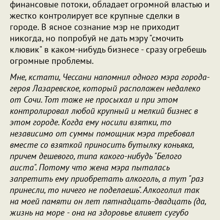
финансовые потоки, обладает огромной властью и
жестко контролирует все крупные сделки в
городе. В ясное сознание мэр не приходит
никогда, но попробуй не дать мэру "смочить
клювик" в каком-нибудь бизнесе - сразу огребешь
огромные проблемы.
Мне, кстати, Чессани напомнил одного мэра города-
героя Лазаревское, который расположен недалеко
от Сочи. Тот тоже не просыхал и при этом
контролировал любой крупный и мелкий бизнес в
этом городе. Когда ему носили взятки, то
независимо от суммы помощник мэра требовал
вместе со взяткой приносить бутылку коньяка,
причем дешевого, типа какого-нибудь "Белого
аиста". Потому что жена мэра пыталась
запретить ему приобретать алкоголь, а тут "раз
принесли, то ничего не поделаешь". Алкоголил так
на моей памяти он лет пятнадцать-двадцать (да,
жизнь на море - она на здоровье влияет сугубо