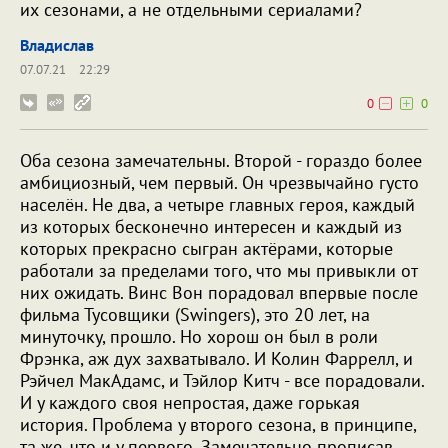
их сезонами, а не отдельными сериалами?
Владислав
07.07.21
22:29
0
0
Оба сезона замечательны. Второй - гораздо более
амбициозный, чем первый. Oн чрезвычайно густо
населён. Не два, а четыре главных героя, каждый
из которых бесконечно интересен и каждый из
которых прекрасно сыгран актёрами, которые
работали за пределами того, что мы привыкли от
них ожидать. Винс Вон порадовал впервые после
фильма Тусовщики (Swingers), это 20 лет, на
минуточку, прошло. Но хорош он был в роли
Фрэнка, аж дух захватывало. И Колин Фаррелл, и
Рэйчел МакАдамс, и Тэйлор Китч - все порадовали.
И у каждого своя непростая, даже горькая
история. Проблема у второго сезона, в принципе,
та же, что и у первого. Замечательно прописав