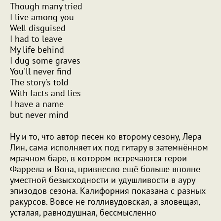
Though many tried
I live among you
Well disguised
I had to leave
My life behind
I dug some graves
You'll never find
The story's told
With facts and lies
I have a name
but never mind
Ну и то, что автор песен ко второму сезону, Лера
Лин, сама исполняет их под гитару в затемнённом
мрачном баре, в котором встречаются герои
Фаррела и Вона, привнесло ещё больше вполне
уместной безысходности и удушливости в ауру
эпизодов сезона. Калифорния показана с разных
ракурсов. Вовсе не голливудовская, а зловещая,
усталая, равнодушная, бессмысленно