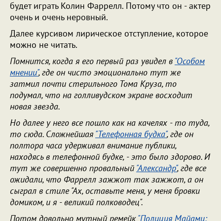
будет играть Колин Фаррелл. Потому что он - актер
очень и очень неровный.
Далее курсивом лирическое отступление, которое
можно не читать.
Помнится, когда я его первый раз увидел в
"Особом
мнении"
, где он чисто эмоционально тут же
затмил почти стерильного Тома Круза, то
подумал, что на голливудском экране восходит
новая звезда.
Но далее у него все пошло как на качелях - то туда,
то сюда. Сложнейшая
"Телефонная будка"
, где он
полтора часа удерживал внимание публики,
находясь в телефонной будке, - это было здорово. И
тут же совершенно провальный
"Александр"
, где все
ожидали, что Фаррелл зажжот так зажжот, а он
сыграл в стиле "Ах, оставьте меня, у меня бровки
домиком, и я - великий полководец".
Потом довольно мутный ремейк
"Полиция Майами: