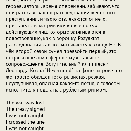
героев, авторы, время от времени, забывают, что
они рассказывают о расследовании жестокого
преступления, и часто отвлекаются от него,
пристально всматриваясь во всё новых
действующих лиц, которые затягиваются в
повествование, как в воронку. Результат
расследования как-то смазывается к концу. Но. В
чём второй сезон сумел превзойти первый, это
потрясающе атмосферное музыкальное
сопровождение. Вступительный клип песни
Леонарда Коэна "Nevermind" на фоне титров - это
же просто обалденно: отрывистая, резкая,
неуступчивая, опасная какая-то песня, с голосом
исполнителя подстать, с рубленым ритмом:
The war was lost
The treaty signed
I was not caught
I crossed the line
I was not caught