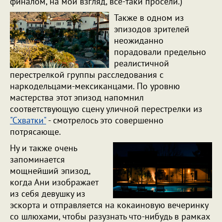
финалом, на мой взгляд, все-таки просели.)
Также в одном из
эпизодов зрителей
неожиданно
порадовали предельно
реалистичной
перестрелкой группы расследования с
наркодельцами-мексиканцами. По уровню
мастерства этот эпизод напомнил
соответствующую сцену уличной перестрелки из
"Схватки"
- смотрелось это совершенно
потрясающе.
Ну и также очень
запоминается
мощнейший эпизод,
когда Ани изображает
из себя девушку из
эскорта и отправляется на кокаиновую вечеринку
со шлюхами, чтобы разузнать что-нибудь в рамках