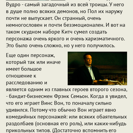
Вудро - самый загадочный из всей троицы. У него
в душе полно всяких демонов, но Пол их наружу
почти не выпускает. Он странный, очень
немногословен и почти безэмоционален. И вот на
таком скудном наборе Китч сумел создать
персонажа очень яркого и очень харизматичного.
Это было очень сложно, но у него получилось.
Еще один персонаж,
который так или иначе
имеет большое
отношение к
расследованию и
является одним из главных героев второго сезона,
- бандит-бизнесмен Фрэнк Семьон. Когда я увидел,
что его играет Винс Вон, то поначалу сильно
удивился. Потому что обычно Вон играет явно
комедийных персонажей: или всяких обаятельных
раздолбаев (основная его роль), или каких-нибудь
прикольных типов. (Достаточно вспомнить его