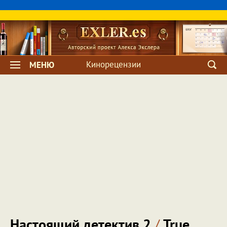
Кинорецензии
МЕНЮ
Настоящий детектив 2
/
True