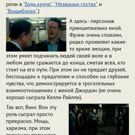
роли в
"Будь круче"
,
"Незваных гостях"
и
"Вышибалах"
.)
А здесь - персонаж
принципиально иной.
Фрэнк очень спокоен,
редко проявляет какие-
то яркие эмоции, при
этом умеет подчинять людей своей воле и в
любом деле сражается до конца, сметая всех, кто
стоит на его пути. При этом он не предает друзей,
беспощаден к предателям и способен на глубокие
чувства, что демонстрируется в трогательных
взаимоотношениях с женой Джордан (ее очень
хорошо сыграла Келли Райлли).
Так вот, Винс Вон эту
роль сыграл просто
прекрасно. Мощь,
харизма, при этом
персонаж получился