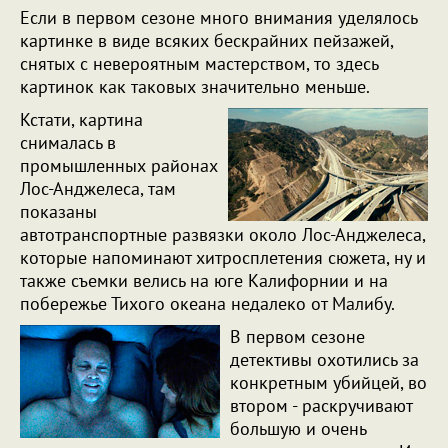
Если в первом сезоне много внимания уделялось
картинке в виде всяких бескрайних пейзажей,
снятых с невероятным мастерством, то здесь
картинок как таковых значительно меньше.
Кстати, картина
снималась в
промышленных районах
Лос-Анджелеса, там
показаны
автотранспортные развязки около Лос-Анджелеса,
которые напоминают хитросплетения сюжета, ну и
также съемки велись на юге Калифорнии и на
побережье Тихого океана недалеко от Малибу.
В первом сезоне
детективы охотились за
конкретным убийцей, во
втором - раскручивают
большую и очень