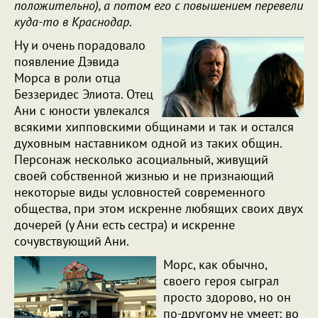
положительно), а потом его с повышением перевели
куда-то в Краснодар.
Ну и очень порадовало
появление Дэвида
Морса в роли отца
Беззеридес Элиота. Отец
Ани с юности увлекался
всякими хипповскими общинами и так и остался
духовным наставником одной из таких общин.
Персонаж несколько асоциальный, живущий
своей собственной жизнью и не признающий
некоторые виды условностей современного
общества, при этом искренне любящих своих двух
дочерей (у Ани есть сестра) и искренне
сочувствующий Ани.
Морс, как обычно,
своего героя сыграл
просто здорово, но он
по-другому не умеет: во