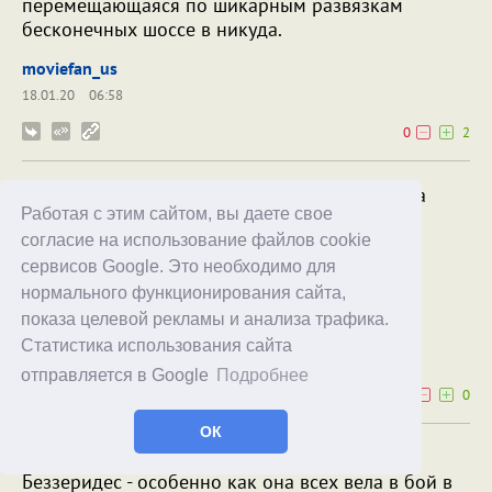
перемещающаяся по шикарным развязкам
бесконечных шоссе в никуда.
moviefan_us
18.01.20
06:58
0
2
Очень хорошее послевкусие после просмотра
Работая с этим сайтом, вы даете свое
второго сезона. Поначалу было путался в
согласие на использование файлов cookie
хитросплетениях сюжета, но далее, когда
разобрался кто и зачем, получил большое
сервисов Google. Это необходимо для
удовольствие. В том числе и от игры актеров.
нормального функционирования сайта,
показа целевой рекламы и анализа трафика.
Argument
Статистика использования сайта
31.07.19
02:27
отправляется в Google
Подробнее
0
0
ОК
Не понимаю как можно восхищаться ролью
Беззеридес - особенно как она всех вела в бой в