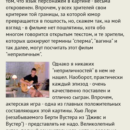
том, что язык персонажей в картине - весьма
откровенен. Впрочем, у всех зрителей свои
критерии той границы, за которой юмор
превращается в пошлость, но, скажем так, на мой
взгляд - в фильме нет пошлятины, хотя обо
многом говорится открытым текстом, и те зрители,
которых шокируют термины "сперма", "вагина" и
так далее, могут посчитать этот фильм
"неприличным".
Однако я никаких
"неприличностей" в нем не
нашел. Наоборот, практически
каждый эпизод - очень
качественно поставлен и
отлично сыгран. Впрочем,
актерская игра - одна из главных положительных
составляющих этой картины. Хью Лори
(незабываемого Берти Вустера из "Дживс и
Вустер") - представлять не надо. Великолепный