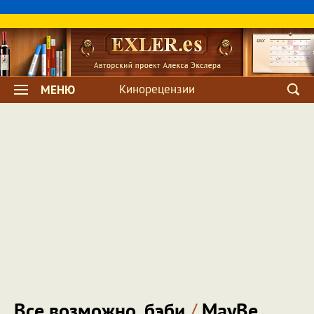
Кинорецензии
МЕНЮ
Все возможно, бэби
/
MayBe