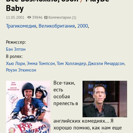
Baby
11.05.2001
39846
Комментарии (1)
Трагикомедия
,
Великобритания
,
2000
,
Режиссер:
Бэн Элтон
В ролях:
Хью Лори
,
Эмма Томпсон
,
Том Холландер
,
Джоэли Ричардсон
,
Роуэн Эткинсон
Все-таки,
есть
особая
прелесть в
английских комедиях... Я
хорошо помню, как нам еще