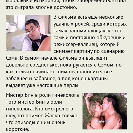
моральные испытания, чтобы забеременеть. И она
это сыграла вполне достойно.
В фильме есть еще несколько
удачных ролей, среди которых
самая запоминающаяся - тот
самый постоянно обкуренный
режиссер-валлиец, который
снимает картину по сценарию
Сэма. В самом начале фильма он выглядит
довольно средненько, пока ругается с Сэмом, но
как только начинает снимать, становится все
забавнее и забавнее, а под конец картины
выдавет уже настоящие перлы.
Мистер Бин в роли гинеколога
- это мистер Бин в роли
гинеколога. Кто смотрел его
шоу, тот поймет. Жалко только,
что эпизоды с ним очень
короткие.