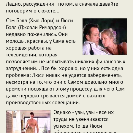
Ладно, рассуждения - потом, а сначала давайте
поговорим о сюжете...
Сэм Бэлл (Хью Лори) и Люси
Бэлл (Джоэли Ричардсон)
недавно поженились. Они
молоды, красивы, у Сэма есть
хорошая работа на
телевидении, которая
позволяет им не испытывать никаких финансовых
затруднений... Все бы хорошо, но у них есть одна
проблема: Люси никак не удается забеременеть,
несмотря на то, что они с Сэмом довольно много
времени посвящают этому процессу, для чего Сэм
даже нередко срывается домой с важных
производственных совещаний.
Однако - увы, увы - все их
труды не увенчиваются
успехом. Тогда Люси
обращается за помощью к