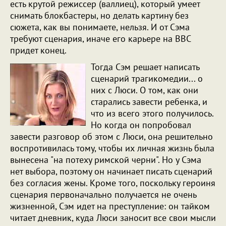
есть крутой режиссер (валлиец), который умеет
снимать блокбастеры, но делать картину без
сюжета, как вы понимаете, нельзя. И от Сэма
требуют сценария, иначе его карьере на BBC
придет конец.
Тогда Сэм решает написать
сценарий трагикомедии... о
них с Люси. О том, как они
старались завести ребенка, и
что из всего этого получилось.
Но когда он попробовал
завести разговор об этом с Люси, она решительно
воспротивилась тому, чтобы их личная жизнь была
вынесена "на потеху римской черни". Но у Сэма
нет выбора, поэтому он начинает писать сценарий
без согласия жены. Кроме того, поскольку героиня
сценария первоначально получается не очень
жизненной, Сэм идет на преступление: он тайком
читает дневник, куда Люси заносит все свои мысли