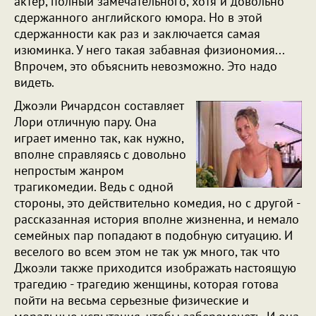
актер, полный замечательного, хотя и довольно
сдержанного английского юмора. Но в этой
сдержанности как раз и заключается самая
изюминка. У него такая забавная физиономия...
Впрочем, это объяснить невозможно. Это надо
видеть.
Джоэли Ричардсон составляет
Лори отличную пару. Она
играет именно так, как нужно,
вполне справляясь с довольно
непростым жанром
трагикомедии. Ведь с одной
стороны, это действительно комедия, но с другой -
рассказанная история вполне жизненна, и немало
семейных пар попадают в подобную ситуацию. И
веселого во всем этом не так уж много, так что
Джоэли также приходится изображать настоящую
трагедию - трагедию женщины, которая готова
пойти на весьма серьезные физические и