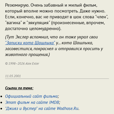
Резюмирую. Очень забавный и милый фильм,
который вполне можно посмотреть. Даже нужно.
Если, конечно, вас не приводят в шок слова "член",
"вагина" и "эякуляция" (произнесенные, впрочем,
достаточно целомудренно).
(Тут Экслер вспомнил, что он тоже украл свои
"Записки кота Шашлыка"
у... кота Шашлыка,
засовестился, покраснел и отправился просить у
животного прощения.)
© 1998–2026 Alex Exler
11.05.2001
Ссылки по теме:
Официальный сайт фильма
;
Этот фильм на сайте IMDB
;
"Дживз и Вустер" на сайте Wodhose.Ru
.