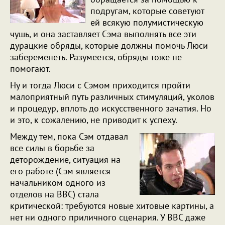
подругам, которые советуют
ей всякую полумистическую
чушь, и она заставляет Сэма выполнять все эти
дурацкие обряды, которые должны помочь Люси
забеременеть. Разумеется, обряды тоже не
помогают.
Ну и тогда Люси с Сэмом приходится пройти
малоприятный путь различных стимуляций, уколов
и процедур, вплоть до искусственного зачатия. Но
и это, к сожалению, не приводит к успеху.
Между тем, пока Сэм отдавал
все силы в борьбе за
деторождение, ситуация на
его работе (Сэм является
начальником одного из
отделов на BBC) стала
критической: требуются новые хитовые картины, а
нет ни одного приличного сценария. У BBC даже