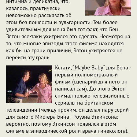
интимна и деликатна, что,
казалось, практически
невозможно рассказать об
этом без пошлости и вульгарности. Тем более
удивительным для меня был тот факт, что Бен
Элтон все-таки ухитрился это сделать. Несмотря на
то, что многие эпизоды этого фильма находятся
как бы на грани приличий, Элтон ухитряется не
перейти эту грань.
Кстати, "Maybe Baby" для Бена -
первый полнометражный
фильм (сценарий для него он
написал сам). До этого Элтон
снимал только телевизионные
сериалы на британском
телевидении (между прочим, он делал пару серий
для самого Мистера Бина - Роуэна Эткинсона;
вероятно, поэтому Эткинсон появился в этом
фильме в эпизодической роли врача-гинеколога).