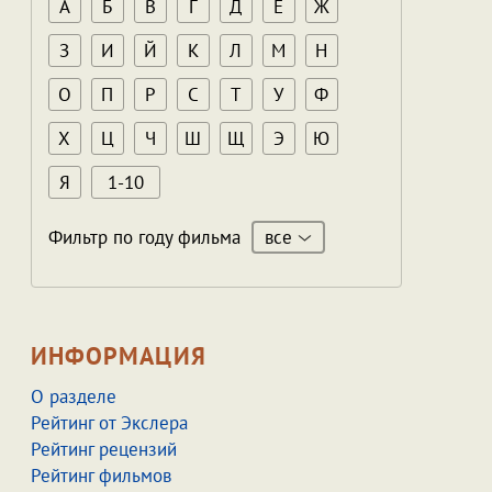
А
Б
В
Г
Д
Е
Ж
З
И
Й
К
Л
М
Н
О
П
Р
С
Т
У
Ф
Х
Ц
Ч
Ш
Щ
Э
Ю
Я
1-10
все
Фильтр по году фильма
ИНФОРМАЦИЯ
О разделе
Рейтинг от Экслера
Рейтинг рецензий
Рейтинг фильмов