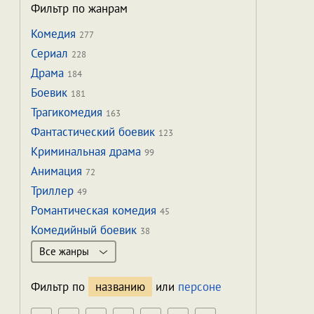
Фильтр по жанрам
Комедия
277
Сериал
228
Драма
184
Боевик
181
Трагикомедия
163
Фантастический боевик
123
Криминальная драма
99
Анимация
72
Триллер
49
Романтическая комедия
45
Комедийный боевик
38
Все жанры
Фильтр по
названию
или
персоне