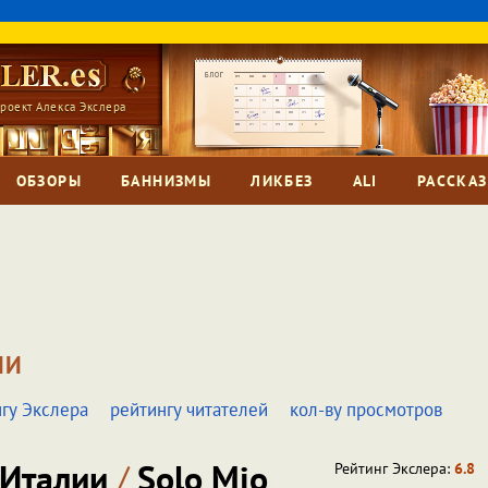
роект Алекса Экслера
ОБЗОРЫ
БАННИЗМЫ
ЛИКБЕЗ
ALI
РАССКА
МИ
гу Экслера
рейтингу читателей
кол-ву просмотров
 Италии
/
Solo Mio
Рейтинг Экслера:
6.8