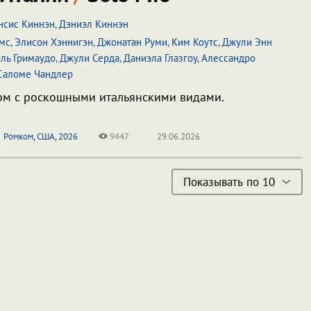
нсис Киннэн
,
Дэниэл Киннэн
мс
,
Элисон Хэннигэн
,
Джонатан Руми
,
Ким Коутс
,
Джули Энн
ль Гримаудо
,
Джули Серда
,
Даниэла Глазгоу
,
Алессандро
Саломе Чандлер
м с роскошными итальянскими видами.
Ромком
,
США
,
2026
9447
29.06.2026
Показывать по 10