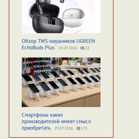
Обзор TWS-наушников UGREEN
EchoBuds Plus
14.07.2026
22
Смартфоны каких
производителей имеет смысл
приобретать
29.07.2026
175