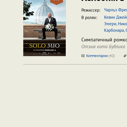
Чарльз Фре
Режиссер:
Кевин Джей
В ролях:
Эмери
,
Нико
Карбонара
,
Симпатичный ромко
Отзыв кота Бублика
Комментарии
(
42
)