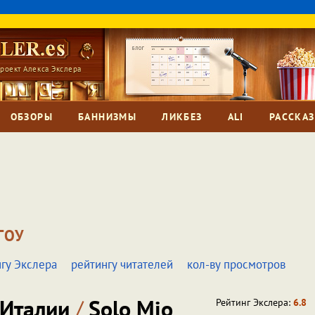
роект Алекса Экслера
ОБЗОРЫ
БАННИЗМЫ
ЛИКБЕЗ
ALI
РАССКА
ГОУ
гу Экслера
рейтингу читателей
кол-ву просмотров
 Италии
/
Solo Mio
Рейтинг Экслера:
6.8