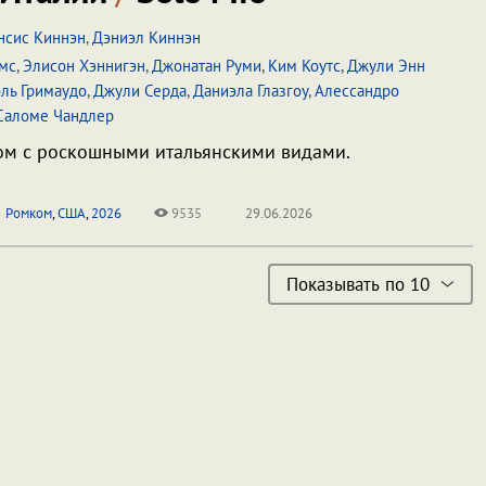
нсис Киннэн
,
Дэниэл Киннэн
мс
,
Элисон Хэннигэн
,
Джонатан Руми
,
Ким Коутс
,
Джули Энн
ль Гримаудо
,
Джули Серда
,
Даниэла Глазгоу
,
Алессандро
Саломе Чандлер
м с роскошными итальянскими видами.
Ромком
,
США
,
2026
9535
29.06.2026
Показывать по 10