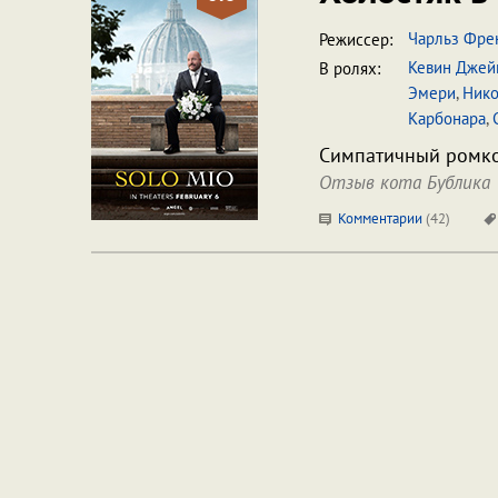
Чарльз Фре
Режиссер:
Кевин Джей
В ролях:
Эмери
,
Нико
Карбонара
,
Симпатичный ромко
Отзыв кота Бублика
Комментарии
(
42
)