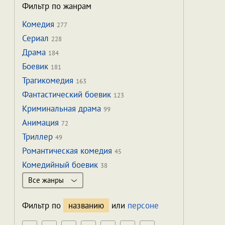
Фильтр по жанрам
Комедия
277
Сериал
228
Драма
184
Боевик
181
Трагикомедия
163
Фантастический боевик
123
Криминальная драма
99
Анимация
72
Триллер
49
Романтическая комедия
45
Комедийный боевик
38
Все жанры
Фильтр по
названию
или
персоне