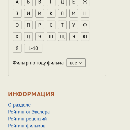
А
Б
В
Г
Д
Е
Ж
З
И
Й
К
Л
М
Н
О
П
Р
С
Т
У
Ф
Х
Ц
Ч
Ш
Щ
Э
Ю
Я
1-10
все
Фильтр по году фильма
ИНФОРМАЦИЯ
О разделе
Рейтинг от Экслера
Рейтинг рецензий
Рейтинг фильмов