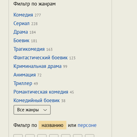
Фильтр по жанрам
Комедия
277
Сериал
228
Драма
184
Боевик
181
Трагикомедия
163
Фантастический боевик
123
Криминальная драма
99
Анимация
72
Триллер
49
Романтическая комедия
45
Комедийный боевик
38
Все жанры
Фильтр по
названию
или
персоне