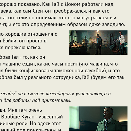
 хорошо показано. Как Гай с Доном работали над
века, как сам Стентон преображался, и как его
ота: он отлично понимал, что его могут раскрыть и
ент, и его это определенным образом даже заводило.
но хорошие отношения с
 Бэйли: он просто в
ся переключаться.
раз Гая - то, как он
й машине ездит, какие часы носит (что машина, что
емя были конфискованы таможенной службой), и это
образ был у реального сотрудника, Гай (будем его так
егенды" не в смысле легендарных участников, а в
ти для работы под прикрытием.
ши. Мне там очень
. Вообще Куган - известный
ийные роли. Но здесь этот
отавший под прикрытием, и