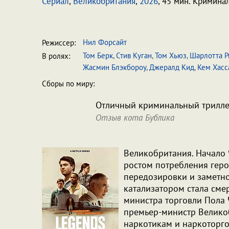
Сериал
,
Великобритания
,
2026
, 45 мин. Кримина
Нил Форсайт
Режиссер:
Том Берк
,
Стив Куган
,
Том Хьюз
,
Шарлотта Р
В ролях:
Жасмин Блэкбороу
,
Джералд Кид
,
Кем Хасс
Сборы по миру:
Отличный криминальный трилле
Отзыв кота Бублика
Великобритания. Начало 
ростом потребления геро
передозировки и заметно
катализатором стала сме
министра торговли Пола 
премьер-министр Великоб
наркотикам и наркоторго