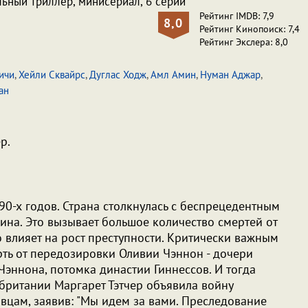
льный триллер, минисериал, 6 серий
Рейтинг IMDB: 7,9
8,0
Рейтинг Кинопоиск: 7,4
Рейтинг Экслера: 8,0
ичи
,
Хейли Сквайрс
,
Дуглас Ходж
,
Амл Амин
,
Нуман Аджар
,
ан
р.
90-х годов. Страна столкнулась с беспрецедентным
ина. Это вызывает большое количество смертей от
 влияет на рост преступности. Критически важным
рть от передозировки Оливии Чэннон - дочери
Чэннона, потомка династии Гиннессов. И тогда
ритании Маргарет Тэтчер объявила войну
вцам, заявив: "Мы идем за вами. Преследование