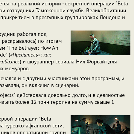
ется на реальной истории - секретной операции "Beta
торой сотрудники Таможенной службы Великобритании
д прикрытием в преступных группировках Лондона и
трудник работал под
 раскрывалось) по итогам
м "The Betrayer: How An
de" (
«Предатель»: как
кобизнес
) и шоураннер сериала Нил Форсайт для
их мемуаров.
ечался и с другими участниками этой программы, и
казывали, он включил в сценарий.
ojects" действовала довольно долго, и в девяностые
изъять более 12 тонн героина на сумму свыше 1
ервой операции "Beta
на турецко-афганской сети,
дников оперативной группы