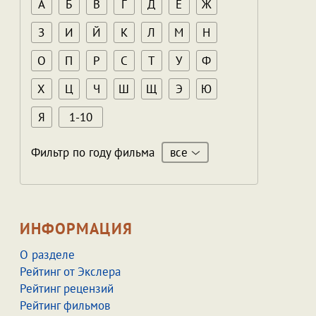
А
Б
В
Г
Д
Е
Ж
З
И
Й
К
Л
М
Н
О
П
Р
С
Т
У
Ф
Х
Ц
Ч
Ш
Щ
Э
Ю
Я
1-10
все
Фильтр по году фильма
ИНФОРМАЦИЯ
О разделе
Рейтинг от Экслера
Рейтинг рецензий
Рейтинг фильмов