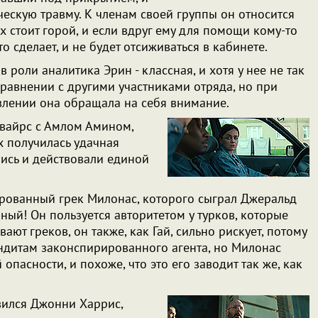
ческую травму. К членам своей группы он относится
х стоит горой, и если вдруг ему для помощи кому-то
то сделает, и не будет отсиживаться в кабинете.
 роли аналитика Эрин - классная, и хотя у нее не так
сравнении с другими участниками отряда, но при
лении она обращала на себя внимание.
вайрс с Амлом Амином,
х получилась удачная
лись и действовали единой
трованный грек Милонас, которого сыграл Джеральд
ый! Он пользуется авторитетом у турков, которые
ют греков, он также, как Гай, сильно рискует, потому
андитам законспирированного агента, но Милонас
опасности, и похоже, что это его заводит так же, как
вился Джонни Харрис,