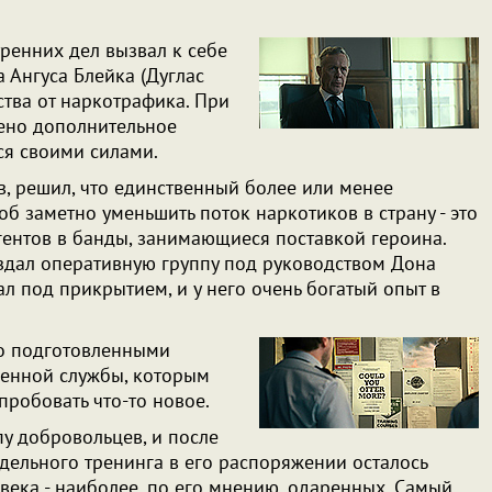
тренних дел вызвал к себе
 Ангуса Блейка (Дуглас
тва от наркотрафика. При
жено дополнительное
ся своими силами.
в, решил, что единственный более или менее
б заметно уменьшить поток наркотиков в страну - это
гентов в банды, занимающиеся поставкой героина.
оздал оперативную группу под руководством Дона
тал под прикрытием, и у него очень богатый опыт в
но подготовленными
женной службы, которым
пробовать что-то новое.
у добровольцев, и после
дельного тренинга в его распоряжении осталось
века - наиболее, по его мнению, одаренных. Самый