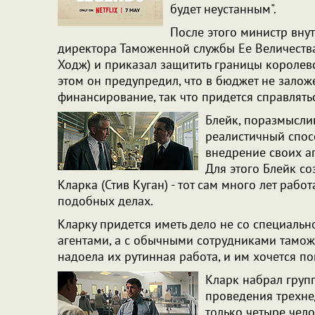
будет неустанным".
После этого министр вну
директора Таможенной службы Ее Величества
Ходж) и приказал защитить границы королевс
этом он предупредил, что в бюджет не зало
финансирование, так что придется справлять
Блейк, поразмысли
реалистичный спосо
внедрение своих а
Для этого Блейк с
Кларка (Стив Куган) - тот сам много лет рабо
подобных делах.
Кларку придется иметь дело не со специаль
агентами, а с обычными сотрудниками тамо
надоела их рутинная работа, и им хочется по
Кларк набрал групп
проведения трехне
только четыре чело