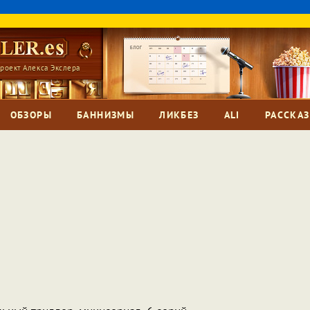
роект Алекса Экслера
ОБЗОРЫ
БАННИЗМЫ
ЛИКБЕЗ
ALI
РАССКА