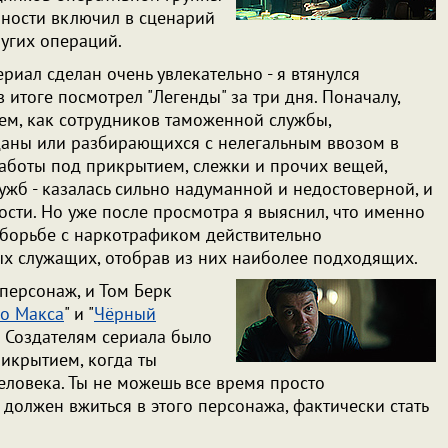
чности включил в сценарий
угих операций.
ериал сделан очень увлекательно - я втянулся
в итоге посмотрел "Легенды" за три дня. Поначалу,
тем, как сотрудников таможенной службы,
аны или разбирающихся с нелегальным ввозом в
работы под прикрытием, слежки и прочих вещей,
жб - казалась сильно надуманной и недостоверной, и
ости. Но уже после просмотра я выяснил, что именно
о борьбе с наркотрафиком действительно
 служащих, отобрав из них наиболее подходящих.
 персонаж, и Том Берк
го Макса
" и "
Чёрный
о. Создателям сериала было
рикрытием, когда ты
еловека. Ты не можешь все время просто
ы должен вжиться в этого персонажа, фактически стать