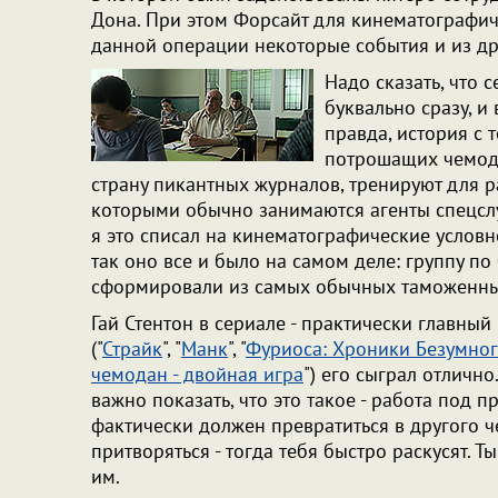
Дона. При этом Форсайт для кинематографи
данной операции некоторые события и из др
Надо сказать, что с
буквально сразу, и 
правда, история с 
потрошащих чемод
страну пикантных журналов, тренируют для 
которыми обычно занимаются агенты спецслу
я это списал на кинематографические условн
так оно все и было на самом деле: группу п
сформировали из самых обычных таможенных
Гай Стентон в сериале - практически главный
("
Страйк
", "
Манк
", "
Фуриоса: Хроники Безумно
чемодан - двойная игра
") его сыграл отличн
важно показать, что это такое - работа под п
фактически должен превратиться в другого ч
притворяться - тогда тебя быстро раскусят. Т
им.