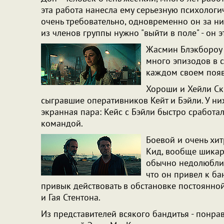
эта работа нанесла ему серьезную психологи
очень требовательно, одновременно он за ни
из членов группы нужно "выйти в поле" - он э
Жасмин Блэкбороу в
много эпизодов в 
каждом своем появ
Хороши и Хейли Ск
сыгравшие оперативников Кейт и Бэйли. У ни
экранная пара: Кейс с Бэйли быстро сработа
командой.
Боевой и очень хи
Кид, вообще шикарн
обычно недолюблива
что он привел к б
привык действовать в обстановке постоянной 
и Гая Стентона.
Из представителей всякого бандитья - понра