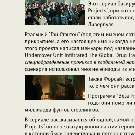
Этот сериал базиру
Projects", при ко
стали работать по
Ливерпуля.
Реальный "Гай Стэнтон" (под этим именем со
прикрытием, а его настоящее имя никогда не
этого проекта написал мемуары под название
Undercover Unit Infiltrated The Global Drug Tra
спецподразделение проникло в глобальный нар
сценария использовал многие эпизоды из эт
Также Форсайт встр
то, о чем они расс
Программа "Beta Pr
годы они помогли 
миллиарда фунтов стерлингов.
В сериале рассказывается об одной, самой п
Projects" по перехвату крупной партии герои
в которой были задействованы пятеро сотру