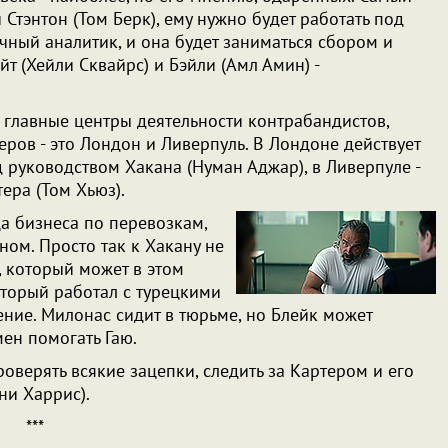
й Стэнтон (Том Берк), ему нужно будет работать под
чный аналитик, и она будет заниматься сбором и
 (Хейли Сквайрс) и Бэйли (Амл Амин) -
 главные центры деятельности контрабандистов,
ров - это Лондон и Ливерпуль. В Лондоне действует
 руководством Хакана (Нуман Аджар), в Ливерпуле -
ера (Том Хьюз).
ца бизнеса по перевозкам,
ном. Просто так к Хакану не
к, который может в этом
оторый работал с турецкими
ние. Милонас сидит в тюрьме, но Блейк может
мен помогать Гаю.
роверять всякие зацепки, следить за Картером и его
и Харрис).
***