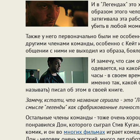
И в "Легендах" это
образом этого чело
затягивала эта раб
убить в любой мом
Также у него первоначально были не особен
другими членами команды, особенно с Кейт и
общении с ними не выходил из образа, боял
И замечу, что сам об
одевается, на како
часы - в своем вр
именно так, какой 
называть) писал об этом в своей книге.
Замечу, кстати, что название сериала - это "Л
смысле "легенды" как сфабрикованные личнос
Остальные члены команды - тоже очень хоро
понравился Дон, которого сыграл Стив Куган
комик, и он во
многих фильмах
играет комед
Дон - человек очень жесткий, много лет раб