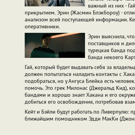
важный из них - Га
прикрытием. Эрин (Жасмин Блэкбороу) - отли
анализом всей поступающей информации. Кейт
оперативники.
Эрин выяснила, что
поставщиков и диле
турецкая банда под
банда некоего Карт
Гай, который будет выдавать себя за владель
должен попытаться наладить контакты с Хака
подобраться, но у Ангуса Блейка есть челове
помочь. Это грек Милонас (Джеральд Кид), к
бандами и хорошо знает Хакана и его окруже
добиться его освобождения, потребовав вза
Кейт и Бэйли будут работать по Ливерпулю: п
ближайшим помощником Эдди МакКи (Джонн