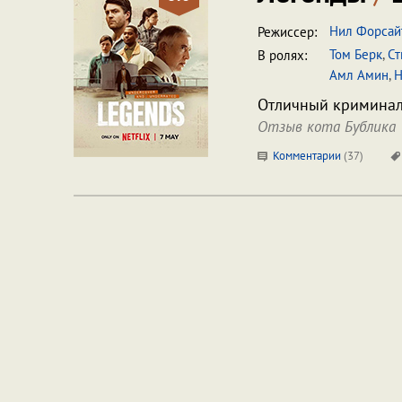
Нил Форсай
Режиссер:
Том Берк
,
Ст
В ролях:
Амл Амин
,
Н
Отличный криминал
Отзыв кота Бублика
Комментарии
(
37
)