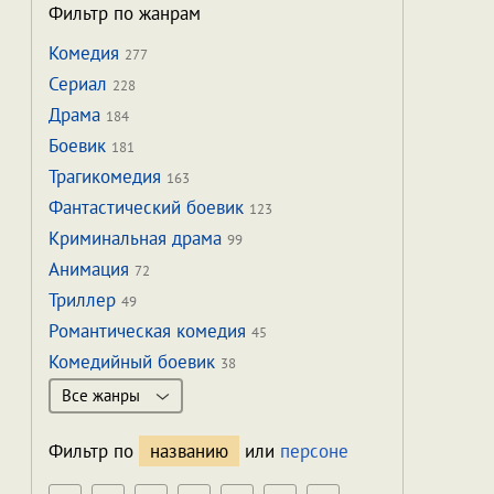
Фильтр по жанрам
Комедия
277
Сериал
228
Драма
184
Боевик
181
Трагикомедия
163
Фантастический боевик
123
Криминальная драма
99
Анимация
72
Триллер
49
Романтическая комедия
45
Комедийный боевик
38
Все жанры
Фильтр по
названию
или
персоне