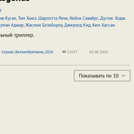
т
ив Куган
,
Том Хьюз
,
Шарлотта Ричи
,
Хейли Сквайрс
,
Дуглас Ходж
,
уман Аджар
,
Жасмин Блэкбороу
,
Джералд Кид
,
Кем Хассан
ьный триллер.
Сериал
,
Великобритания
,
2026
15637
01.06.2026
Показывать по 10