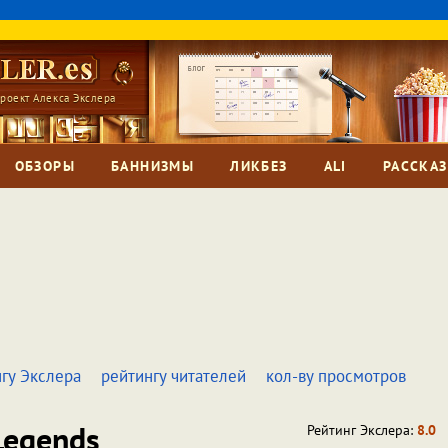
роект Алекса Экслера
ОБЗОРЫ
БАННИЗМЫ
ЛИКБЕЗ
ALI
РАССКА
гу Экслера
рейтингу читателей
кол-ву просмотров
egends
Рейтинг Экслера:
8.0