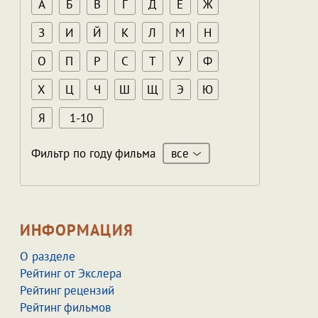
А
Б
В
Г
Д
Е
Ж
З
И
Й
К
Л
М
Н
О
П
Р
С
Т
У
Ф
Х
Ц
Ч
Ш
Щ
Э
Ю
Я
1-10
все
Фильтр по году фильма
ИНФОРМАЦИЯ
О разделе
Рейтинг от Экслера
Рейтинг рецензий
Рейтинг фильмов