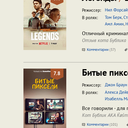
Нил Форсай
Режиссер:
Том Берк
,
Ст
В ролях:
Амл Амин
,
Н
Отличный криминал
Отзыв кота Бублика
Комментарии
(
37
)
Битые пик
7.8
Джон Браун
Режиссер:
Алекса Дей
В ролях:
Изабелль М
Все говорили - для 
Кот Бублик AKA Ќøśm
Комментарии
(
101
)