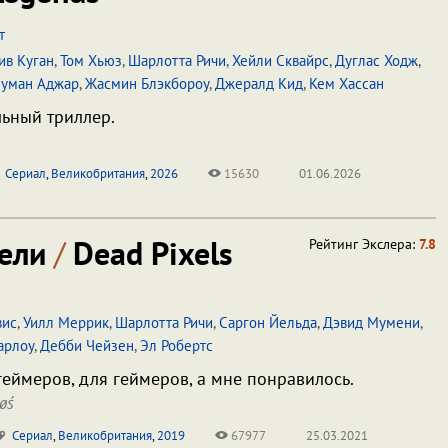
т
ив Куган
,
Том Хьюз
,
Шарлотта Ричи
,
Хейли Сквайрс
,
Дуглас Ходж
,
уман Аджар
,
Жасмин Блэкбороу
,
Джералд Кид
,
Кем Хассан
ьный триллер.
Сериал
,
Великобритания
,
2026
15630
01.06.2026
сели
/
Dead Pixels
Рейтинг Экслера:
7.8
вис
,
Уилл Меррик
,
Шарлотта Ричи
,
Саргон Йельда
,
Дэвид Мумени
,
арлоу
,
Дебби Чейзен
,
Эл Робертс
геймеров, для геймеров, а мне понравилось.
øś
Сериал
,
Великобритания
,
2019
67977
25.03.2021