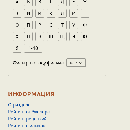
А
Б
В
Г
Д
Е
Ж
З
И
Й
К
Л
М
Н
О
П
Р
С
Т
У
Ф
Х
Ц
Ч
Ш
Щ
Э
Ю
Я
1-10
все
Фильтр по году фильма
ИНФОРМАЦИЯ
О разделе
Рейтинг от Экслера
Рейтинг рецензий
Рейтинг фильмов