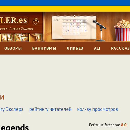
роект Алекса Экслера
ОБЗОРЫ
БАННИЗМЫ
ЛИКБЕЗ
ALI
РАССКА
ЧИ
гу Экслера
рейтингу читателей
кол-ву просмотров
egends
Рейтинг Экслера:
8.0