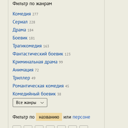
Фильтр по жанрам
Комедия
277
Сериал
228
Драма
184
Боевик
181
Трагикомедия
163
Фантастический боевик
123
Криминальная драма
99
Анимация
72
Триллер
49
Романтическая комедия
45
Комедийный боевик
38
Все жанры
Фильтр по
названию
или
персоне