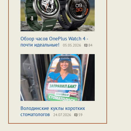
Обзор часов OnePlus Watch 4 -
почти идеальные!
05.05.2026
84
Володинские куклы коротких
стоматологов
24.07.2026
59