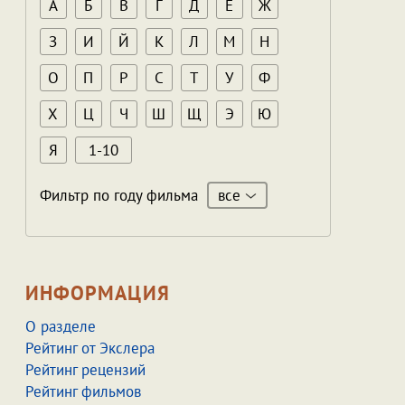
А
Б
В
Г
Д
Е
Ж
З
И
Й
К
Л
М
Н
О
П
Р
С
Т
У
Ф
Х
Ц
Ч
Ш
Щ
Э
Ю
Я
1-10
все
Фильтр по году фильма
ИНФОРМАЦИЯ
О разделе
Рейтинг от Экслера
Рейтинг рецензий
Рейтинг фильмов