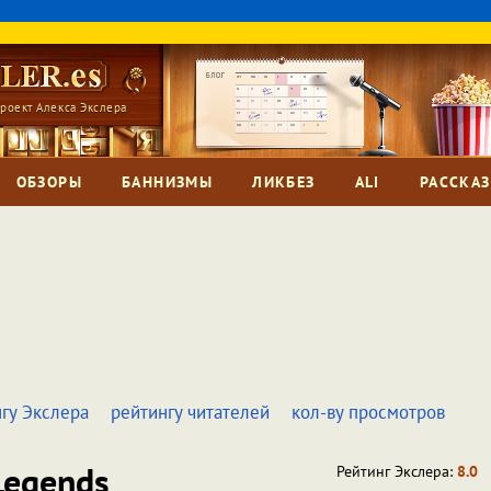
роект Алекса Экслера
ОБЗОРЫ
БАННИЗМЫ
ЛИКБЕЗ
ALI
РАССКА
гу Экслера
рейтингу читателей
кол-ву просмотров
egends
Рейтинг Экслера:
8.0