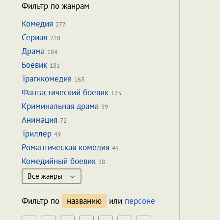
Фильтр по жанрам
Комедия
277
Сериал
228
Драма
184
Боевик
181
Трагикомедия
163
Фантастический боевик
123
Криминальная драма
99
Анимация
72
Триллер
49
Романтическая комедия
45
Комедийный боевик
38
Все жанры
Фильтр по
названию
или
персоне