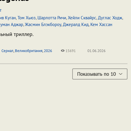
т
ив Куган
,
Том Хьюз
,
Шарлотта Ричи
,
Хейли Сквайрс
,
Дуглас Ходж
,
уман Аджар
,
Жасмин Блэкбороу
,
Джералд Кид
,
Кем Хассан
ьный триллер.
Сериал
,
Великобритания
,
2026
15691
01.06.2026
Показывать по 10