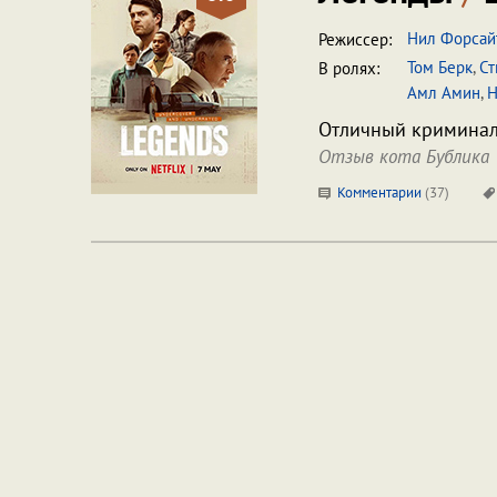
Нил Форсай
Режиссер:
Том Берк
,
Ст
В ролях:
Амл Амин
,
Н
Отличный криминал
Отзыв кота Бублика
Комментарии
(
37
)