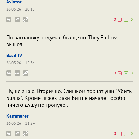
Aviator
26.05.26
20:13
0
0
По заголовку подумал было, что They Follow
вышел…
Bаsil IV
26.05.26
15:34
0
0
Ну, не знаю. Вторично. Слишком торчат уши "Убить
Билла". Кроме ляжек Зази Битц в начале - особо
ничего душу не тронуло...
Kammerer
26.05.26
11:24
0
0