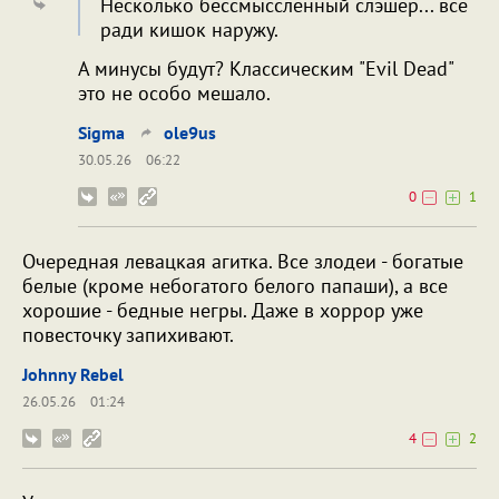
Несколько бессмыссленный слэшер... всё
ради кишок наружу.
А минусы будут? Классическим "Evil Dead"
это не особо мешало.
Sigma
ole9us
30.05.26
06:22
0
1
Очередная левацкая агитка. Все злодеи - богатые
белые (кроме небогатого белого папаши), а все
хорошие - бедные негры. Даже в хоррор уже
повесточку запихивают.
Johnny Rebel
26.05.26
01:24
4
2