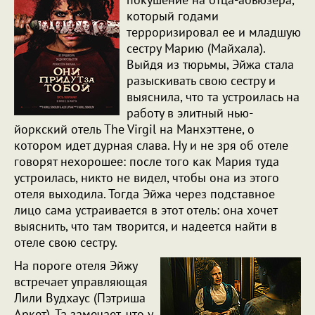
который годами
терроризировал ее и младшую
сестру Марию (Майхала).
Выйдя из тюрьмы, Эйжа стала
разыскивать свою сестру и
выяснила, что та устроилась на
работу в элитный нью-
йоркский отель The Virgil на Манхэттене, о
котором идет дурная слава. Ну и не зря об отеле
говорят нехорошее: после того как Мария туда
устроилась, никто не видел, чтобы она из этого
отеля выходила. Тогда Эйжа через подставное
лицо сама устраивается в этот отель: она хочет
выяснить, что там творится, и надеется найти в
отеле свою сестру.
На пороге отеля Эйжу
встречает управляющая
Лили Вудхаус (Пэтриша
Аркет). Та замечает, что у