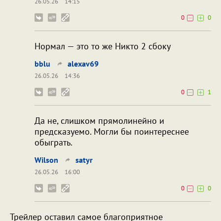
26.05.26
14:15
0
0
Нормал — это то же Никто 2 сбоку
bblu
alexav69
26.05.26
14:36
0
1
Да не, слишком прямолинейно и
предсказуемо. Могли бы поинтереснее
обыграть.
Wilson
satyr
26.05.26
16:00
0
0
Трейлер оставил самое благоприятное