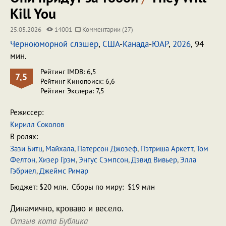
Kill You
25.05.2026
14001
Комментарии (27)
Черноюморной слэшер
,
США
-
Канада
-
ЮАР
,
2026
, 94
мин.
Рейтинг IMDB: 6,5
7,5
Рейтинг Кинопоиск: 6,6
Рейтинг Экслера: 7,5
Режиссер:
Кирилл Соколов
В ролях:
Зази Битц
,
Майхала
,
Патерсон Джозеф
,
Пэтриша Аркетт
,
Том
Фелтон
,
Хизер Грэм
,
Энгус Сэмпсон
,
Дэвид Вивьер
,
Элла
Гэбриел
,
Джеймс Римар
Бюджет: $20 млн. Сборы по миру: $19 млн
Динамично, кроваво и весело.
Отзыв кота Бублика