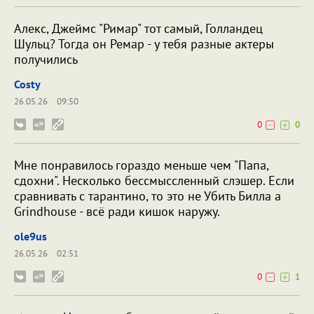
Алекс, Джеймс "Римар" тот самый, Голландец
Шульц? Тогда он Ремар - у тебя разные актеры
получились
Costy
26.05.26
09:50
0
0
Мне понравилось гораздо меньше чем "Папа,
сдохни". Несколько бессмыссленный слэшер. Если
сравнивать с тарантино, то это не Убить Билла а
Grindhouse - всё ради кишок наружу.
ole9us
26.05.26
02:51
0
1