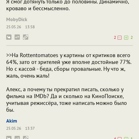
Я смог дотянуть только до половины. Динамично,
кроваво и бессмысленно.
MobyDick
25.05.26
13:58
2
2
>>На Rottentomatoes у картины от критиков всего
64%, зато от зрителей уже вполне достойные 77%.
Но с кассой - беда, сборы провальные. Ну что ж,
жаль, очень жаль!
Алекс, а почему ты прекратил писать, сколько у
фильма на IMDb? Да и сколько на КиноПоиске,
учитывая режиссёра, тоже написать можно было
бы.
Akim
25.05.26
13:37
4
1