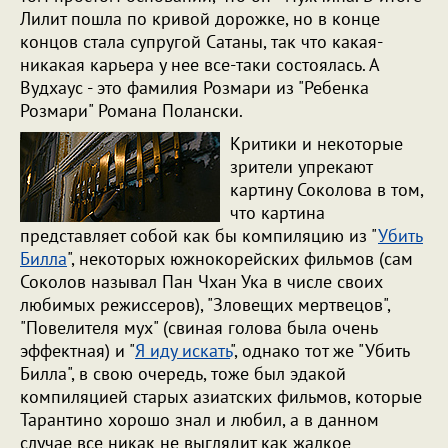
Лилит пошла по кривой дорожке, но в конце
концов стала супругой Сатаны, так что какая-
никакая карьера у нее все-таки состоялась. А
Вудхаус - это фамилия Розмари из "Ребенка
Розмари" Романа Полански.
Критики и некоторые
зрители упрекают
картину Соколова в том,
что картина
представляет собой как бы компиляцию из "
Убить
Билла
", некоторых южнокорейских фильмов (сам
Соколов называл Пан Чхан Ука в числе своих
любимых режиссеров), "Зловещих мертвецов",
"Повелителя мух" (свиная голова была очень
эффектная) и "
Я иду искать
", однако тот же "Убить
Билла", в свою очередь, тоже был эдакой
компиляцией старых азиатских фильмов, которые
Тарантино хорошо знал и любил, а в данном
случае все никак не выглядит как жалкое