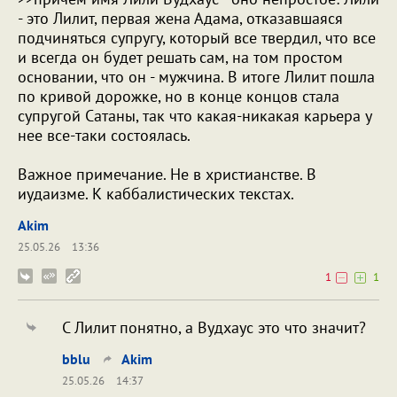
- это Лилит, первая жена Адама, отказавшаяся
подчиняться супругу, который все твердил, что все
и всегда он будет решать сам, на том простом
основании, что он - мужчина. В итоге Лилит пошла
по кривой дорожке, но в конце концов стала
супругой Сатаны, так что какая-никакая карьера у
нее все-таки состоялась.
Важное примечание. Не в христианстве. В
иудаизме. К каббалистических текстах.
Akim
25.05.26
13:36
1
1
С Лилит понятно, а Вудхаус это что значит?
bblu
Akim
25.05.26
14:37