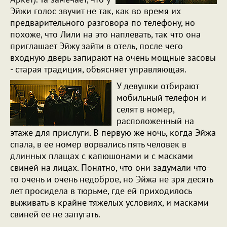
Эйжи голос звучит не так, как во время их
предварительного разговора по телефону, но
похоже, что Лили на это наплевать, так что она
приглашает Эйжу зайти в отель, после чего
входную дверь запирают на очень мощные засовы
- старая традиция, объясняет управляющая.
У девушки отбирают
мобильный телефон и
селят в номер,
расположенный на
этаже для прислуги. В первую же ночь, когда Эйжа
спала, в ее номер ворвались пять человек в
длинных плащах с капюшонами и с масками
свиней на лицах. Понятно, что они задумали что-
то очень и очень недоброе, но Эйжа не зря десять
лет просидела в тюрьме, где ей приходилось
выживать в крайне тяжелых условиях, и масками
свиней ее не запугать.