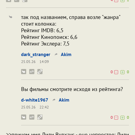
так под названием, справа возле "жанра"
стоит колонка:
Рейтинг IMDB: 6,5
Рейтинг Кинопоиск: 6,6
Рейтинг Экслера: 7,5
dark_stranger
Akim
25.05.26
14:09
0
0
Вы фильмы смотрите исходя из рейтинга?
d-white1967
Akim
25.05.26
22:42
0
0
>>причем имя Лили Вудхаус - оно непростое: Лили