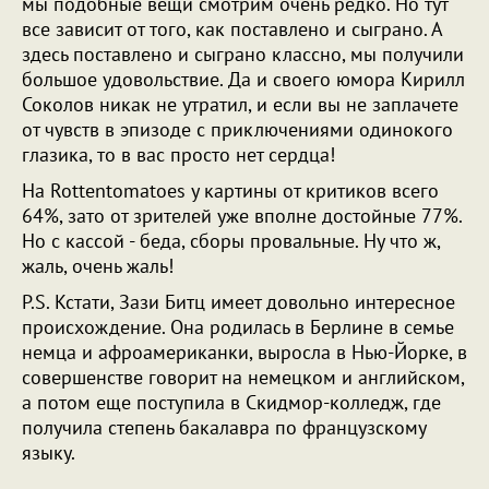
мы подобные вещи смотрим очень редко. Но тут
все зависит от того, как поставлено и сыграно. А
здесь поставлено и сыграно классно, мы получили
большое удовольствие. Да и своего юмора Кирилл
Соколов никак не утратил, и если вы не заплачете
от чувств в эпизоде с приключениями одинокого
глазика, то в вас просто нет сердца!
На Rottentomatoes у картины от критиков всего
64%, зато от зрителей уже вполне достойные 77%.
Но с кассой - беда, сборы провальные. Ну что ж,
жаль, очень жаль!
P.S. Кстати, Зази Битц имеет довольно интересное
происхождение. Она родилась в Берлине в семье
немца и афроамериканки, выросла в Нью-Йорке, в
совершенстве говорит на немецком и английском,
а потом еще поступила в Скидмор-колледж, где
получила степень бакалавра по французскому
языку.