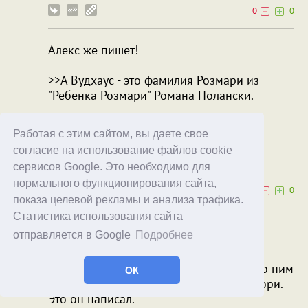
0
0
Алекс же пишет!
>>А Вудхаус - это фамилия Розмари из
"Ребенка Розмари" Романа Полански.
Тут всё и так понятно!
Работая с этим сайтом, вы даете свое
Akim
bblu
согласие на использование файлов cookie
сервисов Google. Это необходимо для
25.05.26
15:26
нормального функционирования сайта,
0
0
показа целевой рекламы и анализа трафика.
Статистика использования сайта
С Лилит понятно, а Вудхаус это что
отправляется в Google
Подробнее
значит?
Серию книг "Дживз и Вустер" знаете? По ним
ОК
еще был выпущен сериал с Фраем и Лори.
Это он написал.