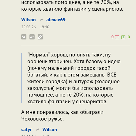
использовать помощнее, а не те 20%, на
которые хватило фантазии у сценаристов.
Wilson
alexav69
25.05.26
19:46
0
0
"Нормал" хорош, но опять-таки, ну
ооочень вторичен. Хотя базовую идею
(почему маленький городок такой
богатый, и как в этом замешаны ВСЕ
жители городка) и антураж (холодное
захолустье) могли бы использовать
помощнее, а не те 20%, на которые
хватило фантазии у сценаристов.
А мне понравилось, как обыграли
Чеховское ружье.
satyr
Wilson