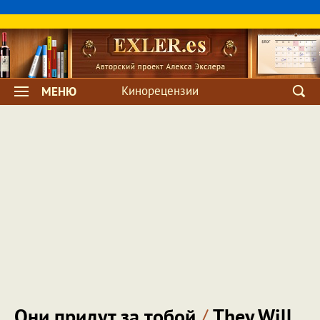
Кинорецензии
МЕНЮ
Они придут за тобой
/
They Will