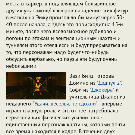
места в карьер: в подавляющем большинстве
других ужастиков/слэшеров нападение этих фигур
в масках на Эйжу произошло бы минут через 30-
40 после начала, а здесь это происходит на 15-й
минуте, после чего всевозможное рубилово и
погони по этажам и вентиляционным шахтам и
туннелям этого отеля если и будут прерываться на
то, что персонажам надо будет что-нибудь
обсудить вербально, но паузы эти будут очень
небольшими.
Зази Битц - оторва
Домино из "
Дэдпул 2
",
Софи из "
Джокера
" и
учительница Джанет из
недавнего "
Удачи, веселья, не сдохни
" - впервые
играет главную роль, и это от нее потребовало
серьезнейших физических усилий: она -
единственный персонаж картины, который почти
все время находится в кадре. В течение двух