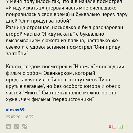
У меня получилось так, что я в начале посмотрел
«Я иду искать 2» (первая часть мне очень даже
понравилась в свое время) и буквально через пару
дней "Они придут за тобой".
Разница огромная, насколько я был разочарован
второй частью "Я иду искать " с буквально
высасыванием сюжета из пальца, настолько же
свежо и с удовольствием посмотрел "Они придут
за тобой".
Кстати, следом посмотрел и "Нормал" - последний
фильм с Бобом Оденкерком, который
представляет из себя по сюжету смесь "Типа
крутые легавые", но без особого юмора и обеих
частей "Никто". Смотреть вполне можно, но это
хуже , чем фильмы "первоисточники"
alexav69
25.05.26
18:35
0
1