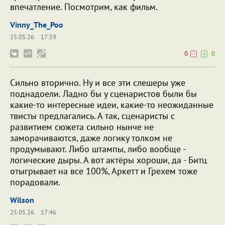
впечатление. Посмотрим, как фильм.
Vinny_The_Poo
25.05.26
17:59
0
0
Сильно вторично. Ну и все эти слешеры уже
поднадоели. Ладно бы у сценаристов были бы
какие-то интересные идеи, какие-то неожиданные
твисты предлагались. А так, сценаристы с
развитием сюжета сильно нынче не
заморачиваются, даже логику толком не
продумывают. Либо штампы, либо вообще -
логические дыры. А вот актёры хороши, да - Битц
отыгрывает на все 100%, Аркетт и Грехем тоже
порадовали.
Wilson
25.05.26
17:46