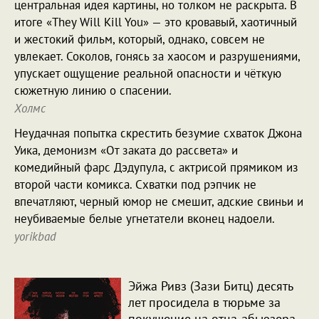
центральная идея картины, но толком не раскрыта. В
итоге «They Will Kill You» — это кровавый, хаотичный
и жестокий фильм, который, однако, совсем не
увлекает. Соколов, гонясь за хаосом и разрушениями,
упускает ощущение реальной опасности и чёткую
сюжетную линию о спасении.
Холмс
Неудачная попытка скрестить безумие схваток Джона
Уика, демонизм «От заката до рассвета» и
комедийный фарс Дэдупула, с актрисой прямиком из
второй части комикса. Схватки под рэпчик не
впечатляют, черный юмор не смешит, адские свиньи и
неубиваемые белые угнетатели вконец надоели.
yorikbad
Эйжа Ривз (Зази Битц) десять
лет просидела в тюрьме за
покушение на отца-абьюзера,