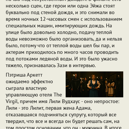
несколько сцен, где герои или одна Эйжа стоят
буквально под стеной дождя, и это снимали во
время ночных 12-часовых смен с использованием
специальных машин, имитирующих дождь. На
улице было довольно холодно, подачу теплой
воды невозможно было организовать, да и нельзя
было, потому что от теплой воды шел бы пар, и
актерам приходилось по много часов проводить
под потоками ледяной воды. И это было ужасно
тяжело, признавалась Зази в интервью.
Пэтриша Аркетт
ожидаемо эффектно
сыграла властную
управляющую отеля The
Virgil, причем имя Лили Вудхаус - оно непростое:
Лили - это Лилит, первая жена Адама,
отказавшаяся подчиняться супругу, который все
твердил, что все и всегда он будет решать сам, на
том простом основании, что он - мужчина. В итоге