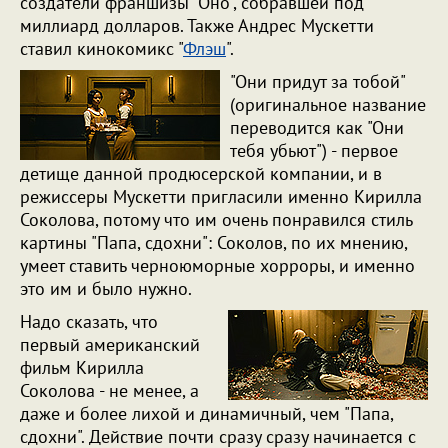
создатели франшизы "Оно", собравшей под
миллиард долларов. Также Андрес Мускетти
ставил кинокомикс "
Флэш
".
"Они придут за тобой"
(оригинальное название
переводится как "Они
тебя убьют") - первое
детище данной продюсерской компании, и в
режиссеры Мускетти пригласили именно Кирилла
Соколова, потому что им очень понравился стиль
картины "Папа, сдохни": Соколов, по их мнению,
умеет ставить черноюморные хорроры, и именно
это им и было нужно.
Надо сказать, что
первый американский
фильм Кирилла
Соколова - не менее, а
даже и более лихой и динамичный, чем "Папа,
сдохни". Действие почти сразу сразу начинается с