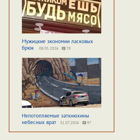
Мужицкие экономии ласковых
брюк
08.05.2026
78
Непотопляемые заткнюхины
небесных врат
31.07.2026
97