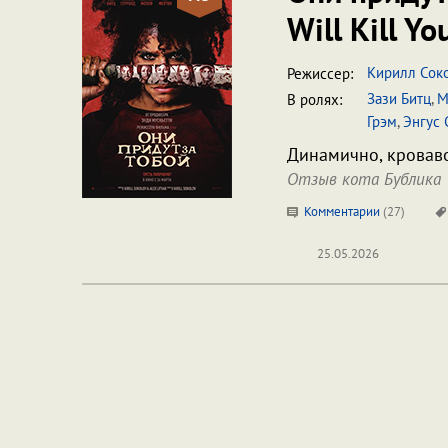
Will Kill Yo
Кирилл Сок
Режиссер:
Зази Битц
,
М
В ролях:
Грэм
,
Энгус
Динамично, кроваво
Отзыв кота Бублика
Комментарии
(
27
)
25.05.2026