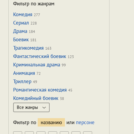
Фильтр по жанрам
Комедия
277
Сериал
228
Драма
184
Боевик
181
Трагикомедия
163
Фантастический боевик
123
Криминальная драма
99
Анимация
72
Триллер
49
Романтическая комедия
45
Комедийный боевик
38
Все жанры
Фильтр по
названию
или
персоне