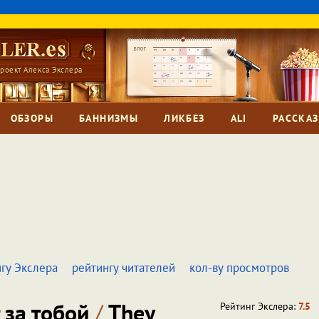
роект Алекса Экслера
ОБЗОРЫ
БАННИЗМЫ
ЛИКБЕЗ
ALI
РАССКА
гу Экслера
рейтингу читателей
кол-ву просмотров
 за тобой
/
They
Рейтинг Экслера:
7.5