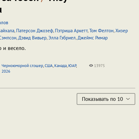
u
олов
айхала
,
Патерсон Джозеф
,
Пэтриша Аркетт
,
Том Фелтон
,
Хизер
 Сэмпсон
,
Дэвид Вивьер
,
Элла Гэбриел
,
Джеймс Римар
 и весело.
Черноюморной слэшер
,
США
,
Канада
,
ЮАР
,
13975
2026
Показывать по 10