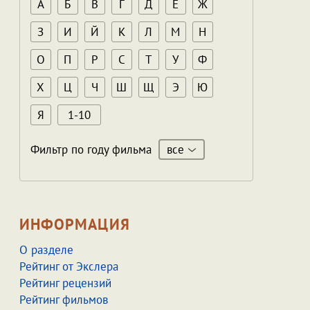
А
Б
В
Г
Д
Е
Ж
З
И
Й
К
Л
М
Н
О
П
Р
С
Т
У
Ф
Х
Ц
Ч
Ш
Щ
Э
Ю
Я
1-10
все
Фильтр по году фильма
ИНФОРМАЦИЯ
О разделе
Рейтинг от Экслера
Рейтинг рецензий
Рейтинг фильмов