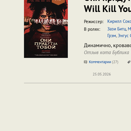
Will Kill Yo
Кирилл Сок
Режиссер:
Зази Битц
,
М
В ролях:
Грэм
,
Энгус
Динамично, кроваво
Отзыв кота Бублика
Комментарии
(
27
)
25.05.2026