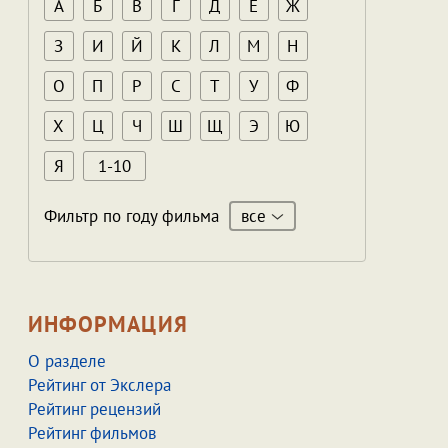
А
Б
В
Г
Д
Е
Ж
З
И
Й
К
Л
М
Н
О
П
Р
С
Т
У
Ф
Х
Ц
Ч
Ш
Щ
Э
Ю
Я
1-10
все
Фильтр по году фильма
ИНФОРМАЦИЯ
О разделе
Рейтинг от Экслера
Рейтинг рецензий
Рейтинг фильмов