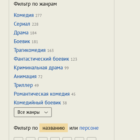
Фильтр по жанрам
Комедия
277
Сериал
228
Драма
184
Боевик
181
Трагикомедия
163
Фантастический боевик
123
Криминальная драма
99
Анимация
72
Триллер
49
Романтическая комедия
45
Комедийный боевик
38
Все жанры
Фильтр по
названию
или
персоне