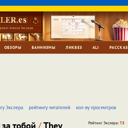
роект Алекса Экслера
ОБЗОРЫ
БАННИЗМЫ
ЛИКБЕЗ
ALI
РАССКА
гу Экслера
рейтингу читателей
кол-ву просмотров
 за тобой
/
They
Рейтинг Экслера:
7.5