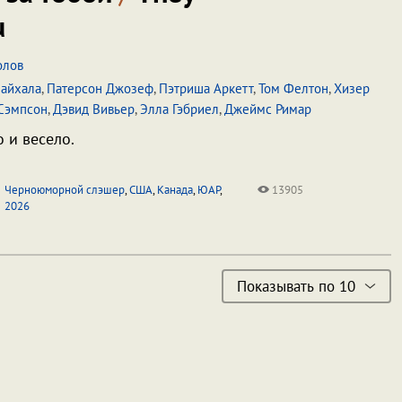
u
олов
айхала
,
Патерсон Джозеф
,
Пэтриша Аркетт
,
Том Фелтон
,
Хизер
 Сэмпсон
,
Дэвид Вивьер
,
Элла Гэбриел
,
Джеймс Римар
 и весело.
Черноюморной слэшер
,
США
,
Канада
,
ЮАР
,
13905
2026
Показывать по 10