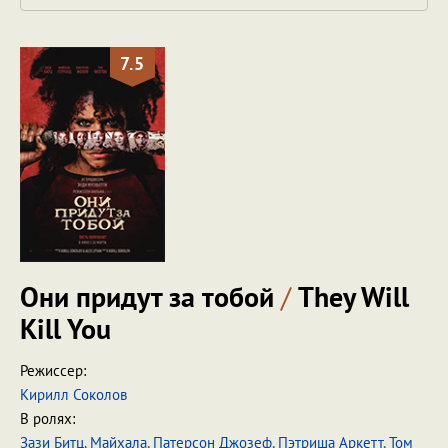
7.5
Они придут за тобой
/
They Will
Kill You
Режиссер:
Кирилл Соколов
В ролях:
Зази Битц
,
Майхала
,
Патерсон Джозеф
,
Пэтриша Аркетт
,
Том