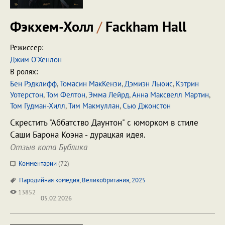
Фэкхем-Холл
/
Fackham Hall
Режиссер:
Джим О’Хенлон
В ролях:
Бен Рэдклифф
,
Томасин МакКензи
,
Дэмиэн Льюис
,
Кэтрин
Уотерстон
,
Том Фелтон
,
Эмма Лейрд
,
Анна Максвелл Мартин
,
Том Гудман-Хилл
,
Тим Макмуллан
,
Сью Джонстон
Скрестить "Аббатство Даунтон" с юморком в стиле
Саши Барона Коэна - дурацкая идея.
Отзыв кота Бублика
Комментарии
(
72
)
Пародийная комедия
,
Великобритания
,
2025
13852
05.02.2026