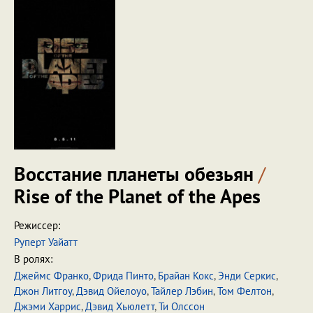
Восстание планеты обезьян
/
Rise of the Planet of the Apes
Режиссер:
Руперт Уайатт
В ролях:
Джеймс Франко
,
Фрида Пинто
,
Брайан Кокс
,
Энди Серкис
,
Джон Литгоу
,
Дэвид Ойелоуо
,
Тайлер Лэбин
,
Том Фелтон
,
Джэми Харрис
,
Дэвид Хьюлетт
,
Ти Олссон