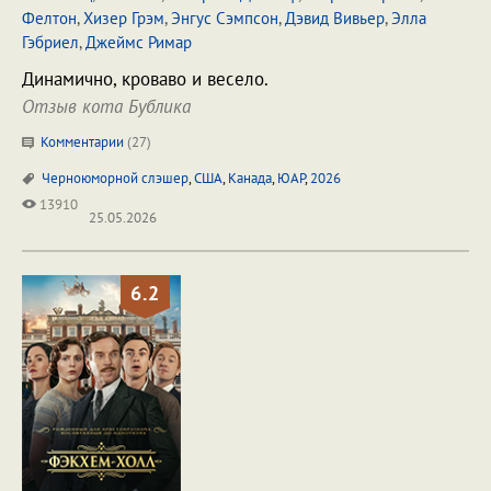
Фелтон
,
Хизер Грэм
,
Энгус Сэмпсон
,
Дэвид Вивьер
,
Элла
Гэбриел
,
Джеймс Римар
Динамично, кроваво и весело.
Отзыв кота Бублика
Комментарии
(
27
)
Черноюморной слэшер
,
США
,
Канада
,
ЮАР
,
2026
13910
25.05.2026
6.2