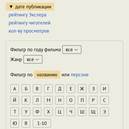
дате публикации
рейтингу Экслера
рейтингу читателей
кол-ву просмотров
все
Фильтр по году фильма
все
Жанр
Фильтр по
названию
или
персоне
А
Б
В
Г
Д
Е
Ж
З
И
Й
К
Л
М
Н
О
П
Р
С
Т
У
Ф
Х
Ц
Ч
Ш
Щ
Э
Ю
Я
1-10