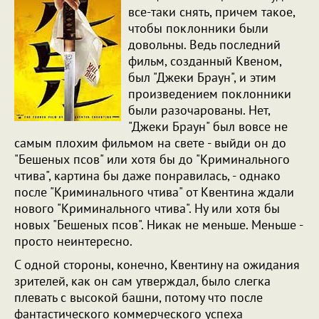
все-таки снять, причем такое,
чтобы поклонники были
довольны. Ведь последний
фильм, созданный Квеном,
был "Джеки Браун", и этим
произведением поклонники
были разочарованы. Нет,
"Джеки Браун" был вовсе не
самым плохим фильмом на свете - выйди он до
"Бешеных псов" или хотя бы до "Криминального
чтива", картина бы даже понравилась, - однако
после "Криминального чтива" от Квентина ждали
нового "Криминального чтива". Ну или хотя бы
новых "Бешеных псов". Никак не меньше. Меньше -
просто неинтересно.
С одной стороны, конечно, Квентину на ожидания
зрителей, как он сам утверждал, было слегка
плевать с высокой башни, потому что после
фантастического коммерческого успеха