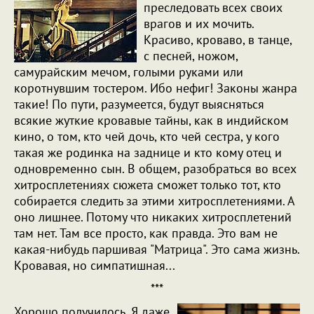
преследовать всех своих
врагов и их мочить.
Красиво, кроваво, в танце,
с песней, ножом,
самурайским мечом, голыми руками или
коротнувшим тостером. Ибо нефиг! Законы жанра
такие! По пути, разумеется, будут выясняться
всякие жуткие кровавые тайны, как в индийском
кино, о том, кто чей дочь, кто чей сестра, у кого
такая же родинка на заднице и кто кому отец и
одновременно сын. В общем, разобраться во всех
хитросплетениях сюжета сможет только тот, кто
собирается следить за этими хитросплетениями. А
оно лишнее. Потому что никаких хитросплетений
там нет. Там все просто, как правда. Это вам не
какая-нибудь паршивая "Матрица". Это сама жизнь.
Кровавая, но симпатишная...
***
Хорошо получилось. Я даже