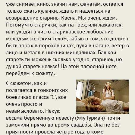
уже снимает кино, значит нам, фанатам, остается
только сжать кулачки, ждать и надеяться на
возвращение старины Квена. Мы очень ждем.
Потому что старички, как на грех, или лажаются,
или уходят в чисто стариковское любование
молодым женским телом, забыв о том, что должен
быть порох в пороховницах, пуля в нагане, ветер в
лицо и металл в нижних миндалинах. Башкой
стареть ты можешь сколько угодно, старичок, но
душой стареть нельзя! На этой пафосной ноте
перейдем к сюжету...
С сюжетом, как и
полагается в гонконгских
боевичках класса "С", все
очень просто и
незамысловато. Некую
весьма беременную невесту (Уму Турман) почти
замочили прямо во время свадьбы. Она не без
приятности провела четыре года в коме