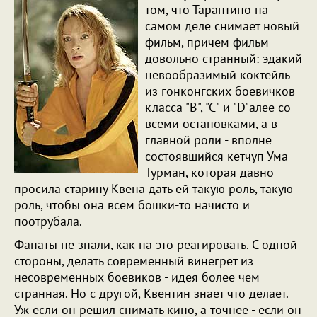
том, что Тарантино на
самом деле снимает новый
фильм, причем фильм
довольно странный: эдакий
невообразимый коктейль
из гонконгских боевичков
класса "B", "C" и "D"алее со
всеми остановками, а в
главной роли - вполне
состоявшийся кетчуп Ума
Турман, которая давно
просила старину Квена дать ей такую роль, такую
роль, чтобы она всем бошки-то начисто и
поотрубала.
Фанаты не знали, как на это реагировать. С одной
стороны, делать современный винегрет из
несовременных боевиков - идея более чем
странная. Но с другой, Квентин знает что делает.
Уж если он решил снимать кино, а точнее - если он