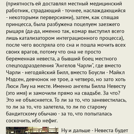
(приятность ей доставлял местный медицинский
работник, страдающий - точнее, наслаждающийся
- некоторыми перверсиями), затем, как спящая
принцесса, была разбужена поцелуем заезжего
рыцаря (да-да, именно так, комар выступил всего
лишь катализатором интеграционного процесса),
после чего воспряла ото сна и пошла мочить всех
своих врагов, потому что она не просто
беременная невеста, а бывший боец местного
спецподразделения "Ангелов Чарли", где вместо
Чарли - негодяйский Билл, вместо Боусли - Майкл
Мэдсен, девчонок не трое, а четверо, но зато хоть
Люси Лиу на месте. Именно ангелы Билла Невесту
(это имя) и замочили прямо на свадьбе. За что?
Это не объясняется. То ли за то, что заневестилась,
то ли за то, что залетела, то ли по старому
бандитскому обычаю - за то, что попыталась
соскочить, ибо нефиг.
Ну и дальше - Невеста будет