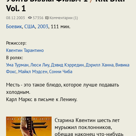
Vol. 1
08.12.2003
57356
Комментарии (1)
Боевик
,
США
,
2003
, 111 мин.
Режиссер:
Квентин Тарантино
В ролях:
Ума Турман
,
Люси Лиу
,
Дэвид Кэрредин
,
Дэрилл Ханна
,
Вивика
Фокс
,
Майкл Мэдсен
,
Сонни Чиба
Месть - это такое блюдо, которое лучше подавать
холодным.
Карл Маркс в письме к Ленину.
Старина Квентин шесть лет
мурыжил поклонников,
обещая наконец что-нибудь