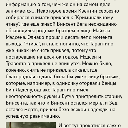
информацию о том, чем же он на самом деле
занимается... Некоторое время Квентин серьезно
собирался снимать приквел к "Криминальному
чтиву", где еще живой Винсент Вега неожиданно
обзаводился родным братцем в лице Майкла
Мэдсена. Однако прошли десять лет с момента
выхода "Чтива", и стало понятно, что Тарантино
уже никак не снять приквел, потому что
постаревшие на десяток годков Мэдсен и
Траволта в приквел не впишутся. Можно было,
конечно, снять не приквел, а сиквел, где
благородная седина была бы уже к лицу братьям,
которые, например, в одиночку оторвали бейцы
Бин Ладену, однако Тарантино имел
неосторожность руками Бутча пристрелить старину
Винсента, так что и Винсент остался мертв, и Зед
остался мертв, причем безо всякой надежды на
успешную реанимацию.
И вот тут прокатился слух о