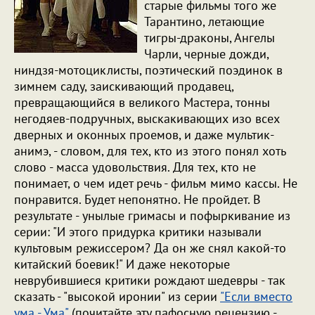
старые фильмы того же
Тарантино, летающие
тигры-драконы, Ангелы
Чарли, черные дожди,
ниндзя-мотоциклисты, поэтический поэдинок в
зимнем саду, заискивающий продавец,
превращающийся в великого Мастера, тонны
негодяев-подручных, выскакивающих изо всех
дверных и оконных проемов, и даже мультик-
анимэ, - словом, для тех, кто из этого понял хоть
слово - масса удовольствия. Для тех, кто не
понимает, о чем идет речь - фильм мимо кассы. Не
понравится. Будет непонятно. Не пройдет. В
результате - унылые гримасы и пофыркивание из
серии: "И этого придурка критики называли
культовым режиссером? Да он же снял какой-то
китайский боевик!" И даже некоторые
неврубившиеся критики рождают шедевры - так
сказать - "высокой иронии" из серии
"Если вместо
ума - Ума"
(почитайте эту пафосную рецензию -