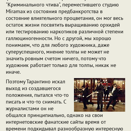
"Криминального чтива", переместившего студию
Miramax из состояния предбанкротства в
состояние влиятельного процветания, он мог весь
остаток жизни посвятить выращиванию орхидей
или тестированию наркотиков различной степени
галлюциногенности. Но с другой, мы хорошо
понимаем, что для любого художника, даже
суперуспешного, мнение толпы не может не
значить ровным счетом ничего, потому что
художник работает только для толпы, никак не
иначе.
Поэтому Тарантино искал
выход из создавшегося
положения, пытался что-то
писать и что-то снимать. С
журналистами он не
общался принципиально, однако на свои
интернетовские фанатские сайты время от
времени подкидывал разнообразную интересную