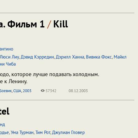
а. Фильм 1
/
Kill
антино
Люси Лиу
,
Дэвид Кэрредин
,
Дэрилл Ханна
,
Вивика Фокс
,
Майкл
ни Чиба
людо, которое лучше подавать холодным.
е к Ленину.
Боевик
,
США
,
2003
57342
08.12.2003
el
нд
рдье
,
Ума Турман
,
Тим Рот
,
Джулиан Гловер