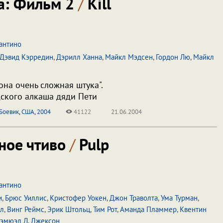
а: Фильм 2
/
Kill
антино
Дэвид Кэрредин
,
Дэрилл Ханна
,
Майкл Мэдсен
,
Гордон Лю
,
Майкл
она очень сложная штука".
ского алкаша дяди Пети
Боевик
,
США
,
2004
41122
21.06.2004
ное чтиво
/
Pulp
антино
и
,
Брюс Уиллис
,
Кристофер Уокен
,
Джон Траволта
,
Ума Турман
,
ел
,
Винг Реймс
,
Эрик Штольц
,
Тим Рот
,
Аманда Пламмер
,
Квентин
эмюэл Л. Джексон