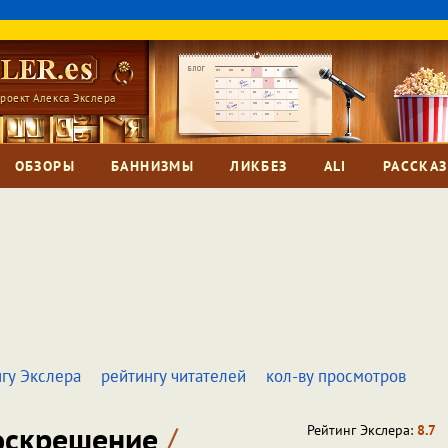
роект Алекса Экслера
ОБЗОРЫ
БАННИЗМЫ
ЛИКБЕЗ
ALI
РАССКА
гу Экслера
рейтингу читателей
кол-ву просмотров
Воскрешение
/
Рейтинг Экслера:
8.7