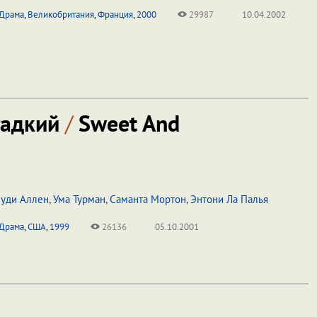
Драма
,
Великобритания
,
Франция
,
2000
29987
10.04.2002
гадкий
/
Sweet And
уди Аллен
,
Ума Турман
,
Саманта Мортон
,
Энтони Ла Палья
Драма
,
США
,
1999
26136
05.10.2001