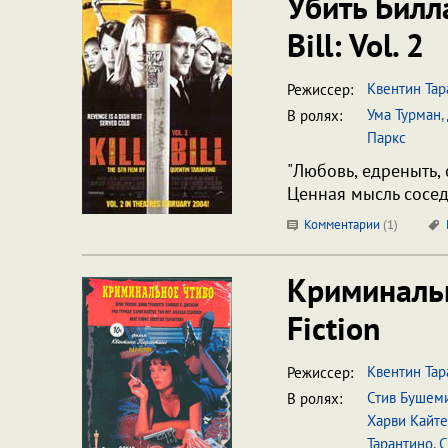
Убить Билл
Bill: Vol. 2
Квентин Тар
Режиссер:
Ума Турман
,
В ролях:
Паркс
"Любовь, едреныть, 
Ценная мысль сосед
Комментарии
(
1
)
Криминаль
Fiction
Квентин Тар
Режиссер:
Стив Бушем
В ролях:
Харви Кайт
Тарантино
,
С