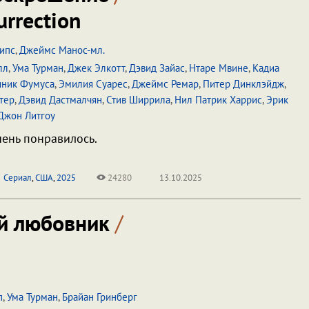
urrection
ипс
,
Джеймс Манос-мл.
лл
,
Ума Турман
,
Джек Элкотт
,
Дэвид Зайас
,
Нтаре Мвине
,
Кадиа
ник Фумуса
,
Эмилия Суарес
,
Джеймс Ремар
,
Питер Динклэйдж
,
тер
,
Дэвид Дастмалчян
,
Стив Ширрила
,
Нил Патрик Харрис
,
Эрик
Джон Литгоу
чень понравилось.
Сериал
,
США
,
2025
24280
13.10.2025
й любовник
/
п
,
Ума Турман
,
Брайан Гринберг