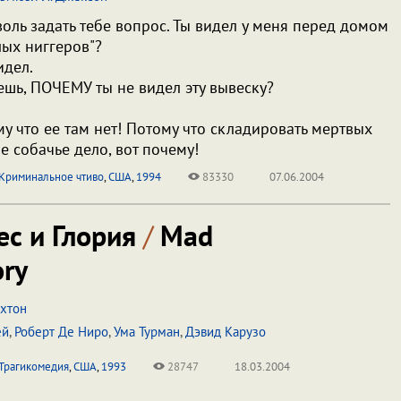
воль задать тебе вопрос. Ты видел у меня перед домом
лых ниггеров"?
идел.
аешь, ПОЧЕМУ ты не видел эту вывеску?
му что ее там нет! Потому что складировать мертвых
ое собачье дело, вот почему!
Криминальное чтиво
,
США
,
1994
83330
07.06.2004
с и Глория
/
Mad
ory
хтон
ей
,
Роберт Де Ниро
,
Ума Турман
,
Дэвид Карузо
Трагикомедия
,
США
,
1993
28747
18.03.2004