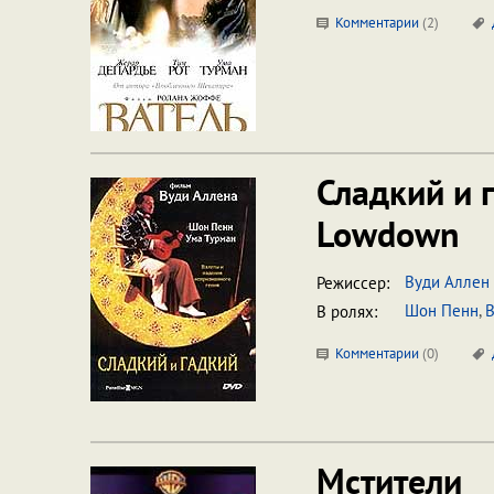
Комментарии
(
2
)
Сладкий и 
Lowdown
Вуди Аллен
Режиссер:
Шон Пенн
,
В
В ролях:
Комментарии
(
0
)
Мстители