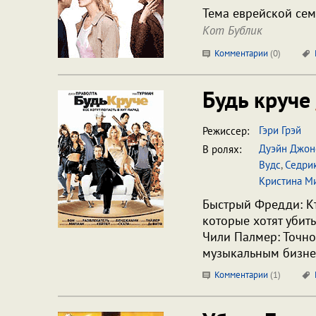
Тема еврейской сем
Кот Бублик
Комментарии
(
0
)
Будь круче
Гэри Грэй
Режиссер:
Дуэйн Джон
В ролях:
Вудс
,
Седрик
Кристина М
Быстрый Фредди: Кт
которые хотят убить
Чили Палмер: Точно
музыкальным бизнес
Комментарии
(
1
)