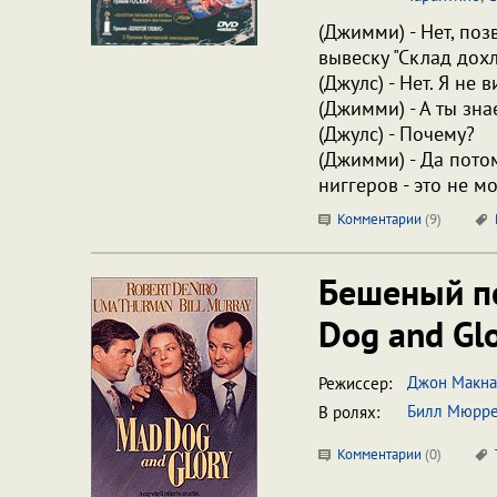
(Джимми) - Нет, поз
вывеску "Склад дох
(Джулс) - Нет. Я не в
(Джимми) - А ты зн
(Джулс) - Почему?
(Джимми) - Да пото
ниггеров - это не м
Комментарии
(
9
)
Бешеный пе
Dog and Gl
Джон Макна
Режиссер:
Билл Мюрр
В ролях:
Комментарии
(
0
)