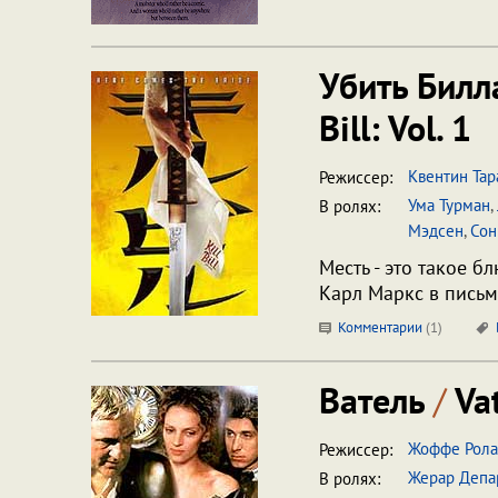
Убить Билл
Bill: Vol. 1
Квентин Тар
Режиссер:
Ума Турман
,
В ролях:
Мэдсен
,
Сон
Месть - это такое б
Карл Маркс в письм
Комментарии
(
1
)
Ватель
/
Vat
Жоффе Рола
Режиссер:
Жерар Депа
В ролях: