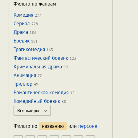
Фильтр по жанрам
Комедия
277
Сериал
228
Драма
184
Боевик
181
Трагикомедия
163
Фантастический боевик
123
Криминальная драма
99
Анимация
72
Триллер
49
Романтическая комедия
45
Комедийный боевик
38
Все жанры
Фильтр по
названию
или
персоне