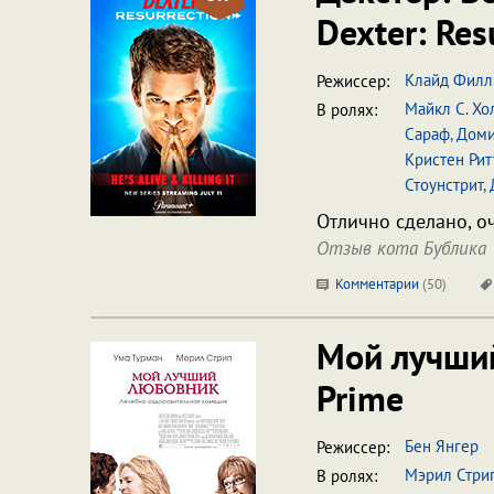
Dexter: Res
Клайд Филл
Режиссер:
Майкл С. Хо
В ролях:
Сараф
,
Доми
Кристен Рит
Стоунстрит
,
Отлично сделано, о
Отзыв кота Бублика
Комментарии
(
50
)
Мой лучши
Prime
Бен Янгер
Режиссер:
Мэрил Стри
В ролях: