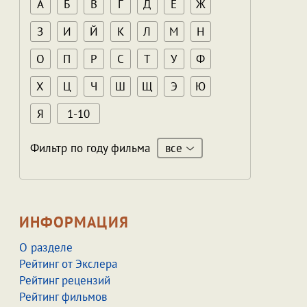
А
Б
В
Г
Д
Е
Ж
З
И
Й
К
Л
М
Н
О
П
Р
С
Т
У
Ф
Х
Ц
Ч
Ш
Щ
Э
Ю
Я
1-10
все
Фильтр по году фильма
ИНФОРМАЦИЯ
О разделе
Рейтинг от Экслера
Рейтинг рецензий
Рейтинг фильмов