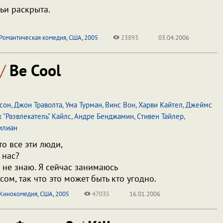
ьи раскрыта.
Романтическая комедия
,
США
,
2005
23893
03.04.2006
/
Be Cool
сон
,
Джон Траволта
,
Ума Турман
,
Винс Вон
,
Харви Кайтел
,
Джеймс
 "Развлекатель" Кайлс
,
Андре Бенджамин
,
Стивен Тайлер
,
илиан
о все эти люди,
 нас?
 не знаю. Я сейчас занимаюсь
ом, так что это может быть кто угодно.
Кинокомедия
,
США
,
2005
47035
16.01.2006