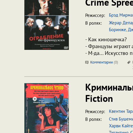
Crime Spre
Брэд Мирма
Режиссер:
Жерар Депа
В ролях:
Боринже
,
Дж
- Как киношечка?
- Французы играют 
- М-да... Искусство
Комментарии
(
0
)
Криминаль
Fiction
Квентин Тар
Режиссер:
Стив Бушем
В ролях:
Харви Кайт
Тарантино
,
С