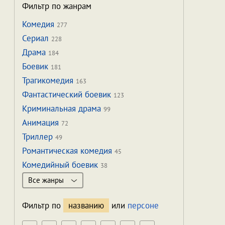
Фильтр по жанрам
Комедия
277
Сериал
228
Драма
184
Боевик
181
Трагикомедия
163
Фантастический боевик
123
Криминальная драма
99
Анимация
72
Триллер
49
Романтическая комедия
45
Комедийный боевик
38
Все жанры
Фильтр по
названию
или
персоне