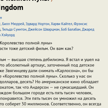
Kingdom
он
с
,
Билл Мюррей
,
Эдвард Нортон
,
Харви Кайтел
,
Фрэнсис
д
,
Тильда Суинтон
,
Джейсон Шварцман
,
Боб Балабан
,
Джаред
а Хэйуорд
Королевство полной луны»
асти тоже детский фильм. Он вам как?
льм — высшая степень дебилизма. Я встал и ушел на
Это абсолютный артхаус, заточенный под детское
 же Звягинцеву дали снимать «Карлосона», он бы
е «Королевство полной луны». Сколько у нас он
 долларов, десять? Но американское кино обладает
катом, так что Андерсон — не сумасшедший. Он
каждом большом городе есть пять тысяч человек,
понравится. Эти пять тысяч он умножил на десять
то соберет 30 миллионов. Соответственно, он всегда