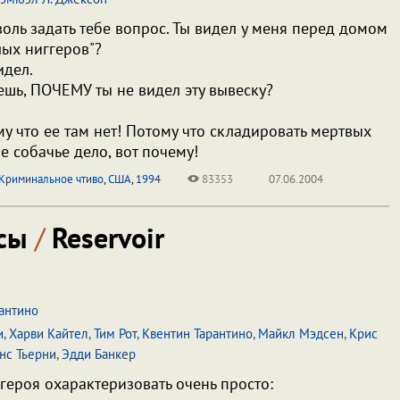
воль задать тебе вопрос. Ты видел у меня перед домом
лых ниггеров"?
идел.
аешь, ПОЧЕМУ ты не видел эту вывеску?
му что ее там нет! Потому что складировать мертвых
ое собачье дело, вот почему!
Криминальное чтиво
,
США
,
1994
83353
07.06.2004
псы
/
Reservoir
антино
и
,
Харви Кайтел
,
Тим Рот
,
Квентин Тарантино
,
Майкл Мэдсен
,
Крис
нс Тьерни
,
Эдди Банкер
героя охарактеризовать очень просто: