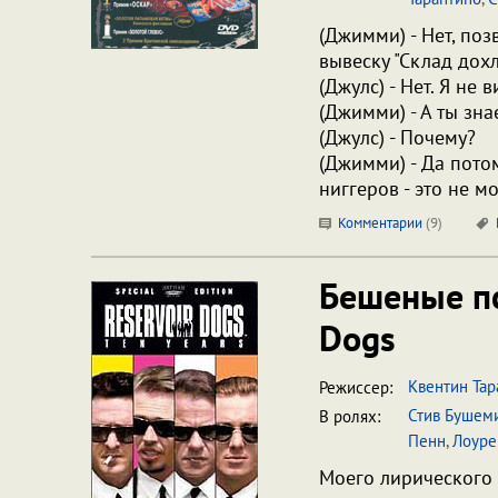
(Джимми) - Нет, поз
вывеску "Склад дох
(Джулс) - Нет. Я не в
(Джимми) - А ты зн
(Джулс) - Почему?
(Джимми) - Да пото
ниггеров - это не м
Комментарии
(
9
)
Бешеные 
Dogs
Квентин Тар
Режиссер:
Стив Бушем
В ролях:
Пенн
,
Лоуре
Моего лирического 