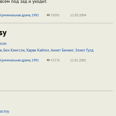
 всем под зад и уходит.
Криминальная драма
,
1992
53091
12.03.2004
sy
нсон
и
,
Бен Кингсли
,
Харви Кайтел
,
Аннет Бенинг
,
Элиот Гулд
Криминальная драма
,
1991
32576
11.01.2001
остоу