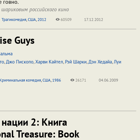
е говно.
 шариковым российского кино
Трагикомедия
,
США
,
2012
60509
17.12.2012
se Guys
Пальма
то
,
Джо Пископо
,
Харви Кайтел
,
Рэй Шарки
,
Дэн Хедайа
,
Луи
Криминальная комедия
,
США
,
1986
26171
04.06.2009
нации 2: Книга
nal Treasure: Book