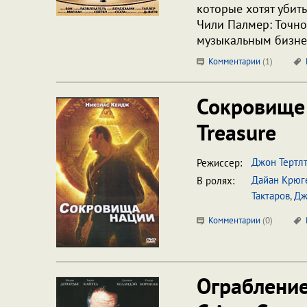
которые хотят убить
Чили Палмер: Точно
музыкальным бизнес
Комментарии
(
1
)
Сокровище
Treasure
Джон Тертл
Режиссер:
Дайан Крюг
В ролях:
Тактаров
,
Дж
Комментарии
(
0
)
Ограблени