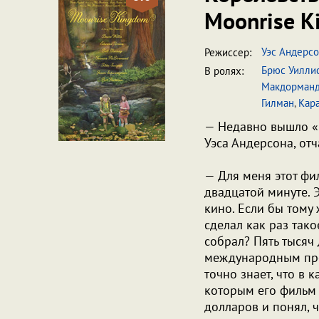
Moonrise 
Уэс Андерс
Режиссер:
Брюс Уилли
В ролях:
Макдорман
Гилман
,
Кар
— Недавно вышло «
Уэса Андерсона, отч
— Для меня этот фи
двадцатой минуте. 
кино. Если бы тому
сделал как раз тако
собрал? Пять тысяч
международным про
точно знает, что в 
которым его фильм 
долларов и понял, ч