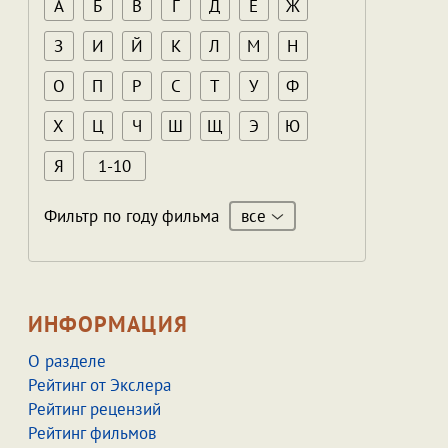
А
Б
В
Г
Д
Е
Ж
З
И
Й
К
Л
М
Н
О
П
Р
С
Т
У
Ф
Х
Ц
Ч
Ш
Щ
Э
Ю
Я
1-10
все
Фильтр по году фильма
ИНФОРМАЦИЯ
О разделе
Рейтинг от Экслера
Рейтинг рецензий
Рейтинг фильмов