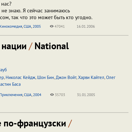
 нас?
 не знаю. Я сейчас занимаюсь
ом, так что это может быть кто угодно.
Кинокомедия
,
США
,
2005
47041
16.01.2006
 нации
/
National
тауб
ер
,
Николас Кейдж
,
Шон Бин
,
Джон Войт
,
Харви Кайтел
,
Олег
астин Баса
Приключения
,
США
,
2004
35703
31.01.2005
е по-французски
/