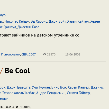
тауб
ер
,
Николас Кейдж
,
Эд Харрис
,
Джон Войт
,
Харви Кайтел
,
Хелен
с Гринвуд
,
Джастин Баса
грают зайчиков на детском утреннике со
Приключения
,
США
,
2007
26870
19.06.2008
/
Be Cool
сон
,
Джон Траволта
,
Ума Турман
,
Винс Вон
,
Харви Кайтел
,
Джеймс
 "Развлекатель" Кайлс
,
Андре Бенджамин
,
Стивен Тайлер
,
илиан
о все эти люди,