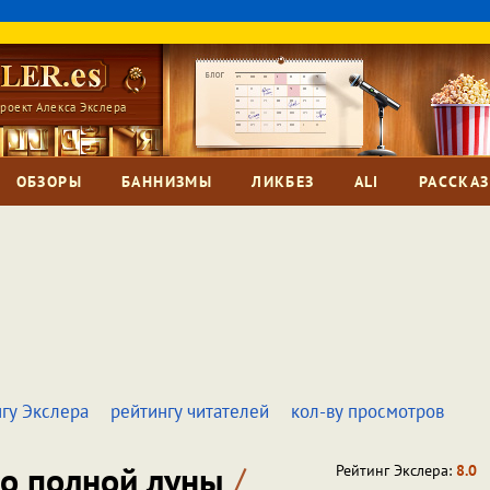
роект Алекса Экслера
ОБЗОРЫ
БАННИЗМЫ
ЛИКБЕЗ
ALI
РАССКА
гу Экслера
рейтингу читателей
кол-ву просмотров
во полной луны
/
Рейтинг Экслера:
8.0