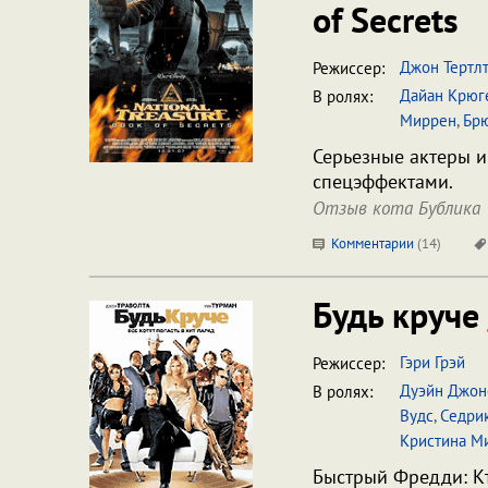
of Secrets
Джон Тертл
Режиссер:
Дайан Крюг
В ролях:
Миррен
,
Брю
Серьезные актеры и
спецэффектами.
Отзыв кота Бублика
Комментарии
(
14
)
Будь круче
Гэри Грэй
Режиссер:
Дуэйн Джон
В ролях:
Вудс
,
Седрик
Кристина М
Быстрый Фредди: Кт