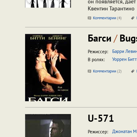
он появляется, дает
Квентин Тарантино
Комментарии
(
4
)
Багси
/
Bug
Барри Леви
Режиссер:
Уоррен Битт
В ролях:
Комментарии
(
2
)
U-571
Джонатан М
Режиссер: