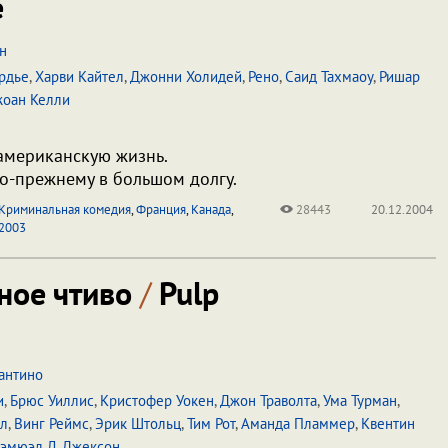
e
н
рдье
,
Харви Кайтел
,
Джонни Холидей
,
Рено
,
Саид Тахмаоу
,
Ришар
оан Келли
американскую жизнь.
 по-прежнему в большом долгу.
Криминальная комедия
,
Франция
,
Канада
,
28443
20.12.2004
2003
ное чтиво
/
Pulp
антино
и
,
Брюс Уиллис
,
Кристофер Уокен
,
Джон Траволта
,
Ума Турман
,
ел
,
Винг Реймс
,
Эрик Штольц
,
Тим Рот
,
Аманда Пламмер
,
Квентин
эмюэл Л. Джексон