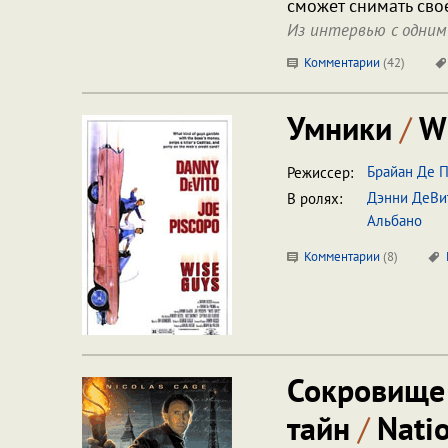
сможет снимать сво
Из интервью с одним
Комментарии
(
42
)
Умники
/
Wi
Брайан Де 
Режиссер:
Дэнни ДеВи
В ролях:
Альбано
Комментарии
(
8
)
Сокровище 
тайн
/
Natio