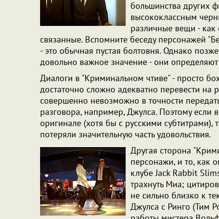
большинства других ф
высококлассным черн
различные вещи - как 
связанные. Вспомните беседу персонажей "Б
- это обычная пустая болтовня. Однако позж
довольно важное значение - они определяют
Диалоги в "Криминальном чтиве" - просто бо
достаточно сложно адекватно перевести на ру
совершенно невозможно в точности передат
разговора, например, Джулса. Поэтому если в
оригинале (хотя бы с русскими субтитрами), т
потеряли значительную часть удовольствия.
Другая сторона "Крими
персонажи, и то, как 
клубе Jack Rabbit Slim
трахнуть Миа; цитиро
не сильно близко к те
Джулса с Ринго (Тим 
работы мистера Вольфа