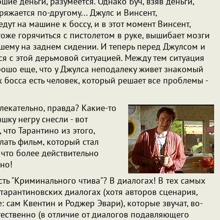
ошие деньги, разумеется. Однако Буч, взяв деньги,
яжается по-другому... Джулс и Винсент,
едут на машине к боссу, и в этот момент Винсент,
гоже горячиться с пистолетом в руке, вышибает мозги
шему на заднем сидении. И теперь перед Джулсом и
ся с этой дерьмовой ситуацией. Между тем ситуация
рошо еще, что у Джулса неподалеку живет знакомый
 босса есть человек, который решает все проблемы -
лекательно, правда? Какие-то
ку негру снесли - вот
, что Тарантино из этого,
лать фильм, который стал
 что более действительно
но!
ть "Криминального чтива"? В диалогах! В тех самых
тарантиновских диалогах (хотя авторов сценария,
 сам Квентин и Роджер Эвари), которые звучат, во-
тественно (в отличие от диалогов подавляющего