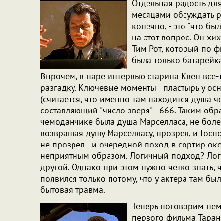
Отдельная радость дл
месяцами обсуждать р
конечно, - это "что бы
на этот вопрос. Он хих
Тим Рот, который по ф
была только батарейка
Впрочем, в паре интервью старина Квен все-т
разгадку. Ключевые моменты - пластырь у ос
(считается, что именно там находится душа 
составляющий "число зверя" - 666. Таким обра
чемоданчике была душа Марселласа, не более
возвращая душу Марселласу, прозрел, и Госпо
не прозрел - и очередной поход в сортир ок
неприятным образом. Логичный подход? Логи
другой. Однако при этом нужно четко знать,
появился только потому, что у актера там был
бытовая травма.
Теперь поговорим нем
первого фильма Тара