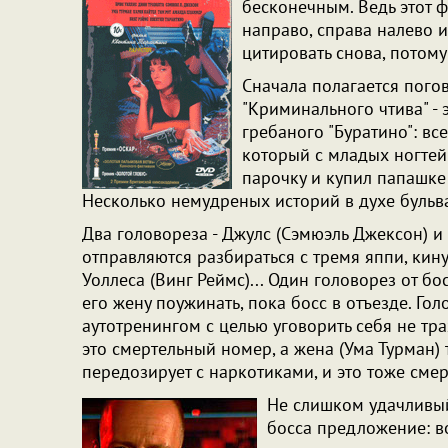
бесконечным. Ведь этот ф
направо, справа налево и
цитировать снова, потому 
Сначала полагается погов
"Криминального чтива" - 
гребаного "Буратино": вс
который с младых ногтей
парочку и купил папашке 
Несколько немудреных историй в духе бульва
Два головореза - Джулс (Сэмюэль Джексон) и 
отправляются разбираться с тремя яппи, кин
Уоллеса (Винг Реймс)... Один головорез от бо
его жену поужинать, пока босс в отъезде. Го
аутотренингом с целью уговорить себя не тра
это смертельный номер, а жена (Ума Турман)
передозирует с наркотиками, и это тоже смер
Не слишком удачливый 
босса предложение: в