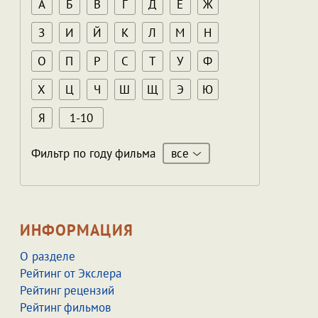
А
Б
В
Г
Д
Е
Ж
З
И
Й
К
Л
М
Н
О
П
Р
С
Т
У
Ф
Х
Ц
Ч
Ш
Щ
Э
Ю
Я
1-10
все
Фильтр по году фильма
ИНФОРМАЦИЯ
О разделе
Рейтинг от Экслера
Рейтинг рецензий
Рейтинг фильмов