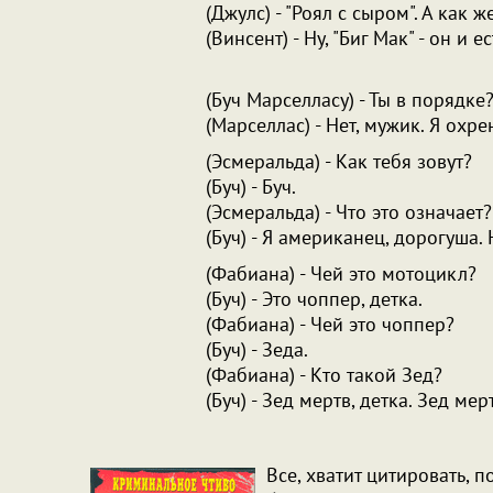
(Джулс) - "Роял с сыром". А как ж
(Винсент) - Ну, "Биг Мак" - он и 
(Буч Марселласу) - Ты в порядке
(Марселлас) - Нет, мужик. Я охре
(Эсмеральда) - Как тебя зовут?
(Буч) - Буч.
(Эсмеральда) - Что это означает?
(Буч) - Я американец, дорогуша.
(Фабиана) - Чей это мотоцикл?
(Буч) - Это чоппер, детка.
(Фабиана) - Чей это чоппер?
(Буч) - Зеда.
(Фабиана) - Кто такой Зед?
(Буч) - Зед мертв, детка. Зед мер
Все, хватит цитировать, 