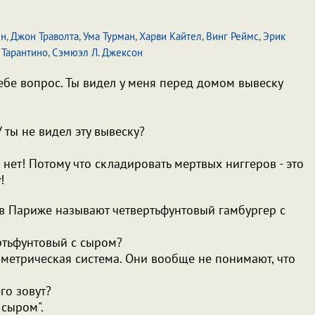
ен
,
Джон Траволта
,
Ума Турман
,
Харви Кайтел
,
Винг Реймс
,
Эрик
 Тарантино
,
Сэмюэл Л. Джексон
тебе вопрос. Ты видел у меня перед домом вывеску
 ты не видел эту вывеску?
 нет! Потому что складировать мертвых ниггеров - это
!
ни в Париже называют четвертьфунтовый гамбургер с
ертьфунтовый с сыром?
ам метрическая система. Они вообще не понимают, что
его зовут?
 сыром".