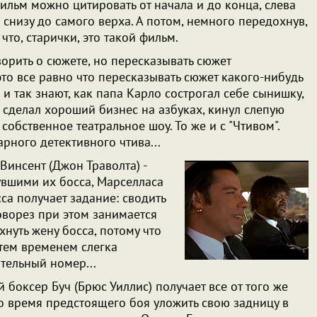
ильм можно цитировать от начала и до конца, слева
 снизу до самого верха. А потом, немного передохнув,
что, старички, это такой фильм.
орить о сюжете, но пересказывать сюжет
это все равно что пересказывать сюжет какого-нибудь
е и так знают, как папа Карло сострогал себе сынишку,
 сделал хороший бизнес на азбуках, кинул слепую
собственное театральное шоу. То же и с "Чтивом".
рного детективного чтива...
Винсент (Джон Траволта) -
увшими их босса, Марселласа
сса получает задание: сводить
ловорез при этом занимается
хнуть жену босса, потому что
 тем временем слегка
тельный номер...
боксер Буч (Брюс Уиллис) получает все от того же
о время предстоящего боя уложить свою задницу в