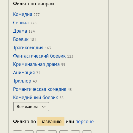
Фильтр по жанрам
Комедия
277
Сериал
228
Драма
184
Боевик
181
Трагикомедия
163
Фантастический боевик
123
Криминальная драма
99
Анимация
72
Триллер
49
Романтическая комедия
45
Комедийный боевик
38
Все жанры
Фильтр по
названию
или
персоне