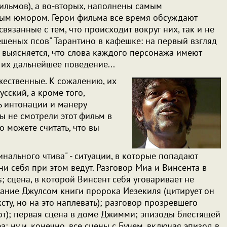
ильмов), а во-вторых, наполнены самым
ым юмором. Герои фильма все время обсуждают
связанные с тем, что происходит вокруг них, так и не
ешеных псов" Тарантино в кафешке: на первый взгляд
е выясняется, что слова каждого персонажа имеют
 их дальнейшее поведение...
жественные. К сожалению, их
сский, а кроме того,
ь интонации и манеру
ы не смотрели этот фильм в
о можете считать, что вы
нального чтива" - ситуации, в которые попадают
они себя при этом ведут. Разговор Миа и Винсента в
s; сцена, в которой Винсент себя уговаривает не
вание Джулсом книги пророка Иезекиля (цитирует он
ксту, но на это наплевать); разговор прозревшего
Рот); первая сцена в доме Джимми; эпизоды блестящей
; ну и, конечно, все сцены с Бучем, включая эпизод в