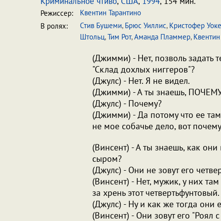
Криминальное чтиво
,
США
,
1994
, 154 мин.
Квентин Тарантино
Режиссер:
Стив Бушеми
,
Брюс Уиллис
,
Кристофер Уок
В ролях:
Штольц
,
Тим Рот
,
Аманда Пламмер
,
Квентин
(Джимми) - Нет, позволь задать 
"Склад дохлых ниггеров"?
(Джулс) - Нет. Я не видел.
(Джимми) - А ты знаешь, ПОЧЕМУ
(Джулс) - Почему?
(Джимми) - Да потому что ее там
не мое собачье дело, вот почему
(Винсент) - А ты знаешь, как о
сыром?
(Джулс) - Они не зовут его четв
(Винсент) - Нет, мужик, у них т
за хрень этот четвертьфунтовый.
(Джулс) - Ну и как же тогда они 
(Винсент) - Они зовут его "Роял с