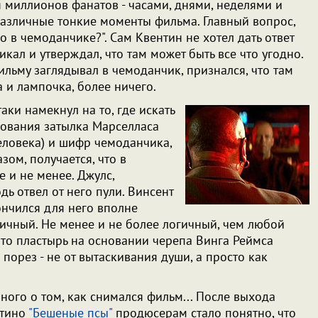
я миллионов фанатов - часами, днями, неделями и
азличные тонкие моменты фильма. Главный вопрос,
ло в чемоданчике?". Сам Квентин не хотел дать ответ
икал и утверждал, что там может быть все что угодно.
ильму заглядывал в чемоданчик, признался, что там
 и лампочка, более ничего.
аки намекнул на то, где искать
нования затылка Марселласа
человека) и шифр чемоданчика,
зом, получается, что в
 и не менее. Джулс,
дь отвел от него пули. Винсент
ончился для него вполне
чный. Не менее и не более логичный, чем любой
 что пластырь на основании черепа Винга Реймса
 порез - не от вытаскивания души, а просто как
ного о том, как снимался фильм... После выхода
нтино
"Бешеные псы"
продюсерам стало понятно, что