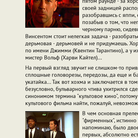
пятом раунде - за хор
своей задницей распор
разобравшись с яппи, 
позабыв о том, что не
черному парню, сидев
Винсентом стоит нелегкая задача - разобрать
дерьмовая - дерьмовей и не придумаешь. Хо
по имени Джимми (Квентин Тарантино), а у их
мистер Вольф (Харви Кайтел)...
На первый взгляд звучит не слишком-то прив
сплошные головорезы, передозы, да еще и баш
укатайка... Так вот хохма и заключается в том
безусловно, бульварного чтива ухитрился сде
синонимом термина "культовое кино", потому
культового фильма найти, пожалуй, невозмож
В чем основная прелес
"фирменных", истинно 
напоминаю, было двое:
первых, абсолютно ес