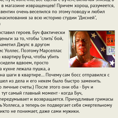
 в магазине извращенцев! Причем хорош, разумеется,
Квентин очень веселился по этому поводу и любил
знасилования за всю историю студии "Дисней",
)
ставил героев. Буч фактически
еньги за то, чтобы "слить" бой,
 заметил Джулс в другом
ис Уоллес. Поэтому Марселлас
 квартиру Буча, чтобы убить
и сидели вдвоем, просто
 кухне лежала пушка, а
а шаги в квартире... Почему сам босс отправился с
шел из дела и его некем было быстро заменить.
 личные счеты.) После этого они оба - Буч и
тут самый главный момент - когда Буч,
 передумывает и возвращается. Причудливые гримасы
ь Уоллеса, а теперь он подвергает себя смертельному
 никто не понимает, даже сами мужики.