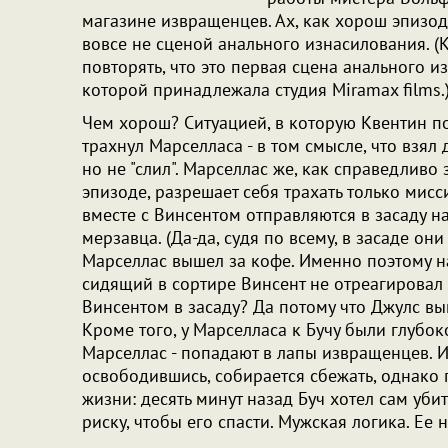
магазине извращенцев. Ах, как хорош эпизод
вовсе не сценой анального изнасилования. (
повторять, что это первая сцена анального и
которой принадлежала студия Miramax films.
Чем хорош? Ситуацией, в которую Квентин по
трахнул Марселласа - в том смысле, что взял д
но не "слил". Марселлас же, как справедливо
эпизоде, разрешает себя трахать только мисс
вместе с Винсентом отправляются в засаду на
мерзавца. (Да-да, судя по всему, в засаде он
Марселлас вышел за кофе. Именно поэтому на
сидящий в сортире Винсент не отреагировал н
Винсентом в засаду? Да потому что Джулс вы
Кроме того, у Марселласа к Бучу были глубоко
Марселлас - попадают в лапы извращенцев. И 
освободившись, собирается сбежать, однако
жизни: десять минут назад Буч хотел сам убит
риску, чтобы его спасти. Мужская логика. Ее