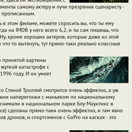
лименты самому актеру и лучи презрения сценаристу -
но прописанным.
ь в этом фильме, можете спросить вы, что ты ему
гда на IMDB у него всего 6,2, и ты сам пишешь, что
 Ну, кроме хороших актеров, которые даже из этой
что-то вытянуть, тут прямо-таки реально классные
о принятой картины
й жуткой катастрофе с
1996 году. И он умеет
со Стеной Троллей смотрится очень эффектно, а уж
оини наперегонки с маньяком по национальному
 (снимали в национальном парке Блу-Маунтинс в
е) сделаны прямо-таки очень эффектно, и там явно
в дронов, и спортсменов с GoPro на касках - это