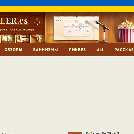
роект Алекса Экслера
ОБЗОРЫ
БАННИЗМЫ
ЛИКБЕЗ
ALI
РАССКА
Рейтинг IMDB: 6,2