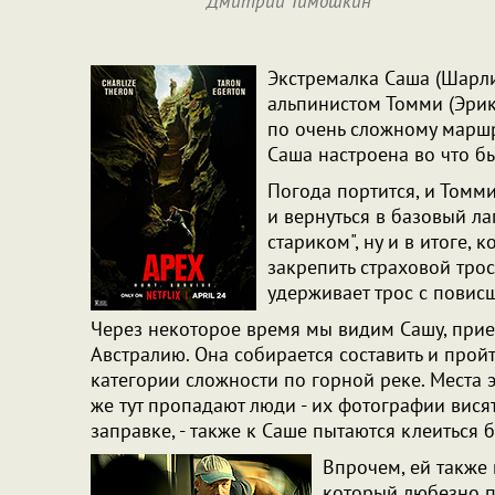
Дмитрий Тимошкин
Экстремалка Саша (Шарли
альпинистом Томми (Эрик 
по очень сложному маршр
Саша настроена во что б
Погода портится, и Томм
и вернуться в базовый ла
стариком", ну и в итоге, 
закрепить страховой трос
удерживает трос с повисш
Через некоторое время мы видим Сашу, при
Австралию. Она собирается составить и про
категории сложности по горной реке. Места эт
же тут пропадают люди - их фотографии вися
заправке, - также к Саше пытаются клеиться
Впрочем, ей также 
который любезно п