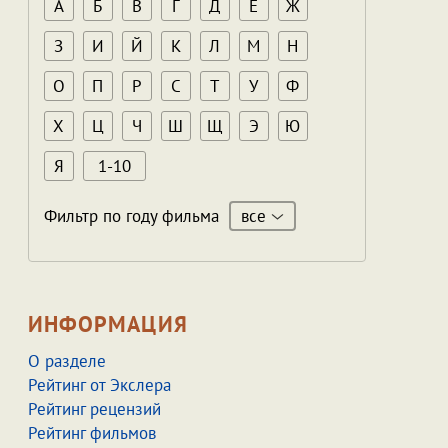
А
Б
В
Г
Д
Е
Ж
З
И
Й
К
Л
М
Н
О
П
Р
С
Т
У
Ф
Х
Ц
Ч
Ш
Щ
Э
Ю
Я
1-10
все
Фильтр по году фильма
ИНФОРМАЦИЯ
О разделе
Рейтинг от Экслера
Рейтинг рецензий
Рейтинг фильмов