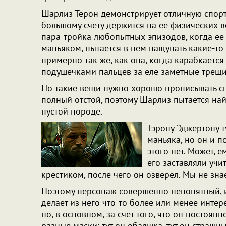
Шарлиз Терон демонстрирует отличную спорт
большому счету держится на ее физических во
пара-тройка любопытных эпизодов, когда ее 
маньяком, пытается в нем нащупать какие-то 
примерно так же, как она, когда карабкается
подушечками пальцев за еле заметные трещи
Но такие вещи нужно хорошо прописывать сце
полный отстой, поэтому Шарлиз пытается най
пустой породе.
Тэрону Эджертону т
маньяка, но он и п
этого нет. Может, е
его заставляли учи
крестиком, после чего он озверел. Мы не зна
Поэтому персонаж совершенно непонятный, 
делает из него что-то более или менее инте
но, в основном, за счет того, что он постоя
разные маски: тут он обаяшка, тут он страшны