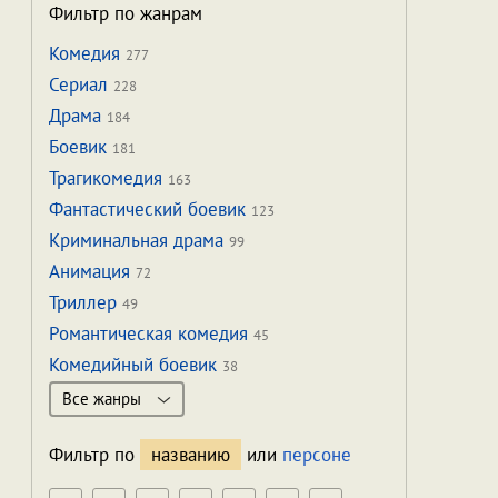
Фильтр по жанрам
Комедия
277
Сериал
228
Драма
184
Боевик
181
Трагикомедия
163
Фантастический боевик
123
Криминальная драма
99
Анимация
72
Триллер
49
Романтическая комедия
45
Комедийный боевик
38
Все жанры
Фильтр по
названию
или
персоне