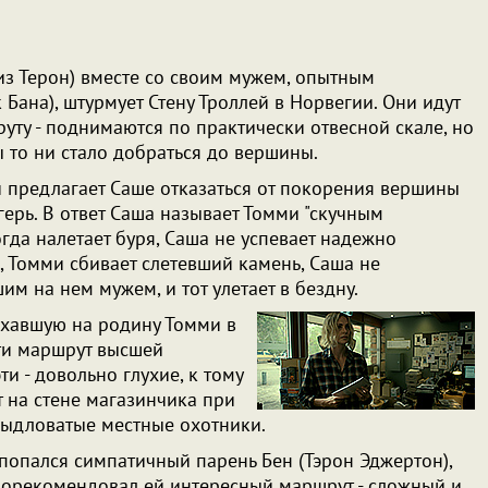
з Терон) вместе со своим мужем, опытным
Бана), штурмует Стену Троллей в Норвегии. Они идут
уту - поднимаются по практически отвесной скале, но
ы то ни стало добраться до вершины.
и предлагает Саше отказаться от покорения вершины
герь. В ответ Саша называет Томми "скучным
когда налетает буря, Саша не успевает надежно
, Томми сбивает слетевший камень, Саша не
им на нем мужем, и тот улетает в бездну.
ехавшую на родину Томми в
йти маршрут высшей
и - довольно глухие, к тому
т на стене магазинчика при
 быдловатые местные охотники.
попался симпатичный парень Бен (Тэрон Эджертон),
орекомендовал ей интересный маршрут - сложный и