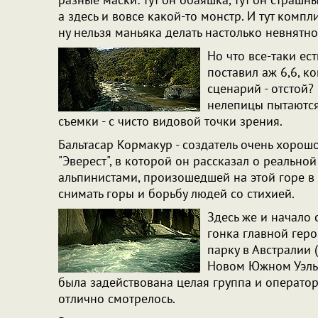
а здесь и вовсе какой-то монстр. И тут комп
ну нельзя маньяка делать настолько невнят
Но что все-таки ест
поставил аж 6,6, ко
сценарий - отстой?
нелепицы пытаются 
съемки - с чисто видовой точки зрения.
Бальтасар Кормакур - создатель очень хорош
"Эверест", в которой он рассказал о реально
альпинистами, произошедшей на этой горе в 
снимать горы и борьбу людей со стихией.
Здесь же и начало 
гонка главной гер
парку в Австралии
Новом Южном Уэльс
была задействована целая группа и операторо
отлично смотрелось.