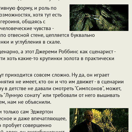
ивную форму, и роль по
зможностях, хотя тут есть
героиня, общаясь с
человеческие чувства -
 по отвесной стене, цепляется буквально
нки и углубления в скале.
нарно, а этот Джереми Роббинс как сценарист -
ти хоть какие-то крупинки золота в практически
ут приходится совсем сложно. Ну да, он играет
онятия не имеет, кто он и что им движет - в сценарии
му в детстве не давали смотреть "Симпсонов", может,
ть "Лунную сонату" или требовали от него вышивать
ем, нам не объяснили.
и только сам Эджертон
ресное и даже впечатляющее,
нно пробует совершенно
й, здесь он эксгибиционист,