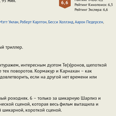
, 95 мин.
6,6
Рейтинг Кинопоиск: 6,3
Рейтинг Экслера: 6,6
Мэтт Уилан
,
Роберт Карлтон
,
Бесси Холлэнд
,
Аарон Педерсен
,
ый триллер.
туражем, интересным дуэтом Те(э)ронов, щепоткой
 тех поворотов. Кормакур и Карнахан – как
овлетворить, если на другой нет времени или
ный роходняк. 6 – только за шикарную Шарлиз и
ческой сценой, которая весь фильм вытащила и
й шикарной, короткой сценой.