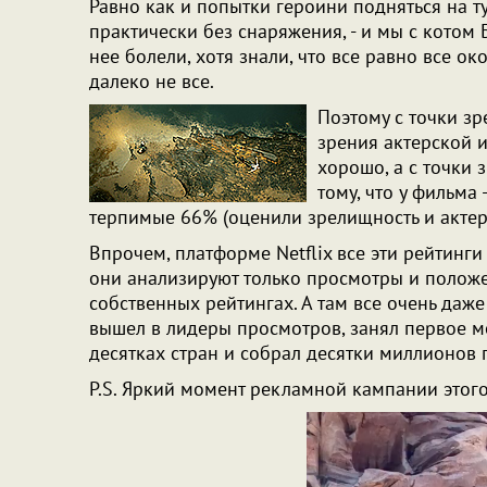
Равно как и попытки героини подняться на т
практически без снаряжения, - и мы с котом 
нее болели, хотя знали, что все равно все ок
далеко не все.
Поэтому с точки зр
зрения актерской и
хорошо, а с точки 
тому, что у фильма 
терпимые 66% (оценили зрелищность и актеро
Впрочем, платформе Netflix все эти рейтинги
они анализируют только просмотры и положе
собственных рейтингах. А там все очень даж
вышел в лидеры просмотров, занял первое мес
десятках стран и собрал десятки миллионов 
P.S. Яркий момент рекламной кампании этог