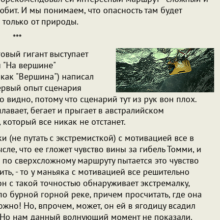
юбит. И мы понимаем, что опасность там будет
 только от природы.
***
нговый гигант выступает
 "На вершине"
как "Вершина") написал
ервый опыт сценария
видно, потому что сценарий тут из рук вон плох.
плавает, бегает и прыгает в австралийском
 который все никак не отстанет.
ки (не путать с экстремисткой) с мотивацией все в
сле, что ее гложет чувство вины за гибель Томми, и
по сверхсложному маршруту пытается это чувство
ить, - то у маньяка с мотивацией все решительно
он с такой точностью обнаруживает экстремалку,
по бурной горной реке, причем просчитать, где она
жно! Но, впрочем, может, он ей в ягодицу всадил
т! Но нам данный волнующий момент не показали.