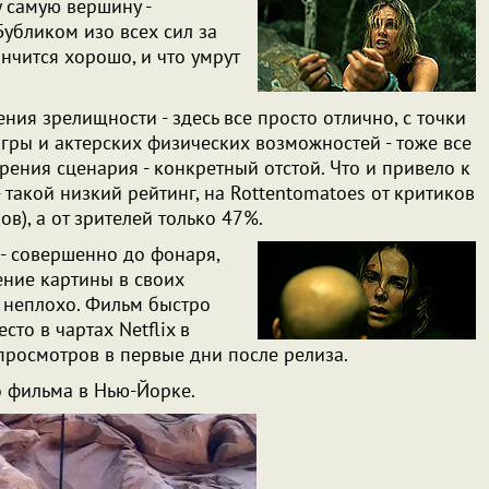
у самую вершину -
Бубликом изо всех сил за
ончится хорошо, и что умрут
ения зрелищности - здесь все просто отлично, с точки
гры и актерских физических возможностей - тоже все
зрения сценария - конкретный отстой. Что и привело к
- такой низкий рейтинг, на Rottentomatoes от критиков
в), а от зрителей только 47%.
 - совершенно до фонаря,
ние картины в своих
е неплохо. Фильм быстро
то в чартах Netflix в
просмотров в первые дни после релиза.
о фильма в Нью-Йорке.