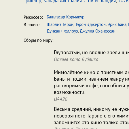
Триллер
,
Канада
-
Австралия
-
США
-
Исландия
,
2026
Бальтасар Кормакур
Режиссер:
Шарлиз Терон
,
Тэрон Эджертон
,
Эрик Бана
,
В ролях:
Дункан Феллоуз
,
Джулия Оханессян
Сборы по миру:
Глуповатый, но вполне зрелищн
Отзыв кота Бублика
Мимолётное кино с приятным ан
Баны и подмигиванием жанру не
растворимый кофе, способный уд
возможности.
LV-426
Весьма средний, никому не нуж
невероятного Тарэно с его хими
запомнится это кино только это