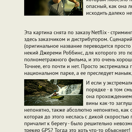
опасный, как она л
исходить далеко не
Эта картина снята по заказу Netflix - стрими
здесь заказчиком и дистрибутором. Сценарий
(оригинальное название переводится просто 
некий Джереми Роббинс, для которого это п
полнометражного фильма, и это очень хорошо 
Точнее, его почти и нет. Просто экстремалка 
национальном парке, а ее преследует маньяк,
И если у экстремал
порядке - в том смы
она прохождением 
вины как-то заглуш
непонятно, также абсолютно непонятно, как 
которая до этого неслась с дикой скоростью 
причалит к берегу - было решительно невозмо
трекер GPS? Тогда это хоть что-то объясняе