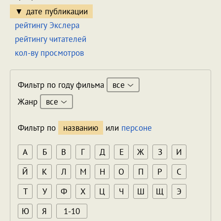
дате публикации
рейтингу Экслера
рейтингу читателей
кол-ву просмотров
все
Фильтр по году фильма
все
Жанр
Фильтр по
названию
или
персоне
А
Б
В
Г
Д
Е
Ж
З
И
Й
К
Л
М
Н
О
П
Р
С
Т
У
Ф
Х
Ц
Ч
Ш
Щ
Э
Ю
Я
1-10