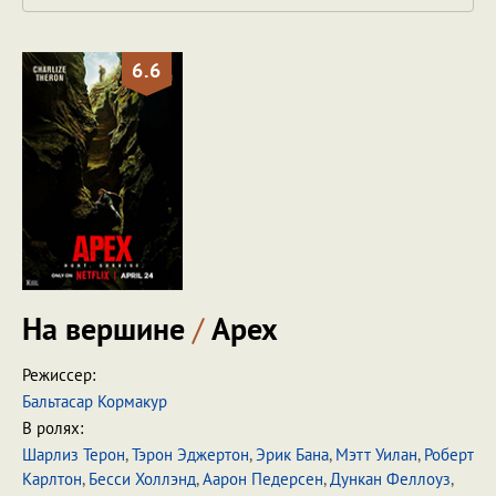
6.6
На вершине
/
Apex
Режиссер:
Бальтасар Кормакур
В ролях:
Шарлиз Терон
,
Тэрон Эджертон
,
Эрик Бана
,
Мэтт Уилан
,
Роберт
Карлтон
,
Бесси Холлэнд
,
Аарон Педерсен
,
Дункан Феллоуз
,