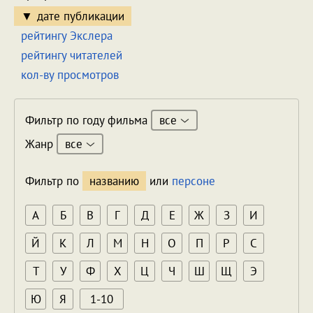
дате публикации
рейтингу Экслера
рейтингу читателей
кол-ву просмотров
все
Фильтр по году фильма
все
Жанр
Фильтр по
названию
или
персоне
А
Б
В
Г
Д
Е
Ж
З
И
Й
К
Л
М
Н
О
П
Р
С
Т
У
Ф
Х
Ц
Ч
Ш
Щ
Э
Ю
Я
1-10