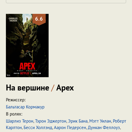
6.6
На вершине
/
Apex
Режиссер:
Бальтасар Кормакур
В ролях:
Шарлиз Терон
,
Тэрон Эджертон
,
Эрик Бана
,
Мэтт Уилан
,
Роберт
Карлтон
,
Бесси Холлэнд
,
Аарон Педерсен
,
Дункан Феллоуз
,