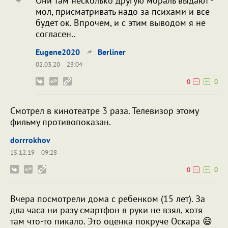
Они там несколько другую мораль выдают -
мол, присматривать надо за психами и все
будет ок. Впрочем, и с этим выводом я не
согласен..
Eugene2020
Berliner
02.03.20
23:04
0
0
Смотрел в кинотеатре 3 раза. Телевизор этому
фильму противопоказан.
dorrrokhov
15.12.19
09:28
0
0
Вчера посмотрели дома с ребенком (15 лет). За
два часа ни разу смартфон в руки не взял, хотя
там что-то пикало. Это оценка покруче Оскара 😄