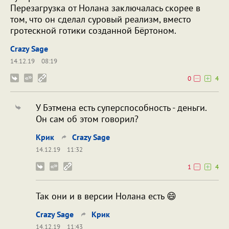
Перезагрузка от Нолана заключалась скорее в
том, что он сделал суровый реализм, вместо
гротескной готики созданной Бёртоном.
Crazy Sage
14.12.19
08:19
0
4
У Бэтмена есть суперспособность - деньги.
Он сам об этом говорил?
Крик
Crazy Sage
14.12.19
11:32
1
4
Так они и в версии Нолана есть 😄
Crazy Sage
Крик
14.12.19
11:43