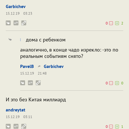
Garbichev
15.12.19
03:23
0
2
дома с ребенком
аналогично, в конце чадо изрекло: -это по
реальным событиям снято?
PavelB
Garbichev
15.12.19
21:48
0
0
И это без Китая миллиард
andreytat
15.12.19
03:11
0
1