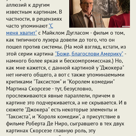
аллюзий к другим
известным картинам. В
частности, в рецензиях
часто упоминают
"С
меня хватит"
с Майклом Дугласом - фильм о том,
как типичного лузера довели до того, что он
пошел против системы. (На мой взгляд, кстати, из
этой серии картина
"Боже, благослови Америку"
-
намного более яркая и бескомпромиссная.) Но,
как мне кажется, с данной картиной у "Джокера"
нет ничего общего, а вот с также упоминаемыми
критиками "Таксистом" и "Королем комедии"
Мартина Скорсезе - тут, безусловно,
прослеживаются явные параллели, причем в
картине это подчеркивается, а не скрывается. И в
сюжете "Джокера" есть некоторые элементы и
"Таксиста", и "Короля комедии", а присутствие в
фильме Роберта Де Ниро, сыгравшего в тех двух
картинах Скорсезе главную роль, эту