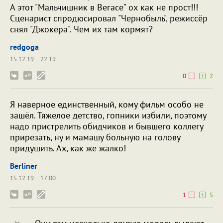
А этот "Мальчишник в Вегасе" ох как не прост!!!
Сценарист спродюсировал "Чернобыль", режиссёр
снял "Джокера". Чем их там кормят?
redgoga
15.12.19
22:19
0
2
Я наверное единственный, кому фильм особо не
зашёл. Тяжелое детство, гопники избили, поэтому
надо пристрелить обидчиков и бывшего коллегу
прирезать, ну и мамашу больную на голову
придушить. Ах, как же жалко!
Berliner
15.12.19
17:00
1
5