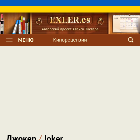
Кинорецензии
МЕНЮ
Джокер
/
Joker