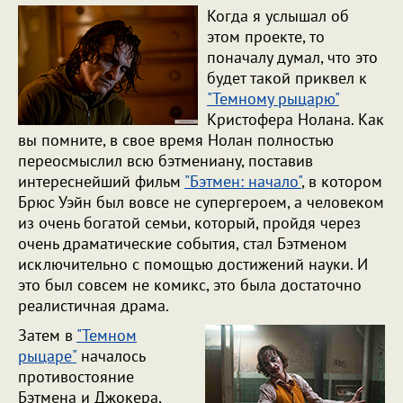
Когда я услышал об
этом проекте, то
поначалу думал, что это
будет такой приквел к
"Темному рыцарю"
Кристофера Нолана. Как
вы помните, в свое время Нолан полностью
переосмыслил всю бэтмениану, поставив
интереснейший фильм
"Бэтмен: начало"
, в котором
Брюс Уэйн был вовсе не супергероем, а человеком
из очень богатой семьи, который, пройдя через
очень драматические события, стал Бэтменом
исключительно с помощью достижений науки. И
это был совсем не комикс, это была достаточно
реалистичная драма.
Затем в
"Темном
рыцаре"
началось
противостояние
Бэтмена и Джокера,