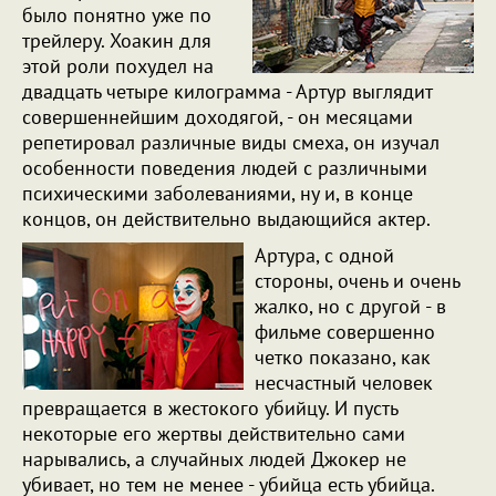
было понятно уже по
трейлеру. Хоакин для
этой роли похудел на
двадцать четыре килограмма - Артур выглядит
совершеннейшим доходягой, - он месяцами
репетировал различные виды смеха, он изучал
особенности поведения людей с различными
психическими заболеваниями, ну и, в конце
концов, он действительно выдающийся актер.
Артура, с одной
стороны, очень и очень
жалко, но с другой - в
фильме совершенно
четко показано, как
несчастный человек
превращается в жестокого убийцу. И пусть
некоторые его жертвы действительно сами
нарывались, а случайных людей Джокер не
убивает, но тем не менее - убийца есть убийца.