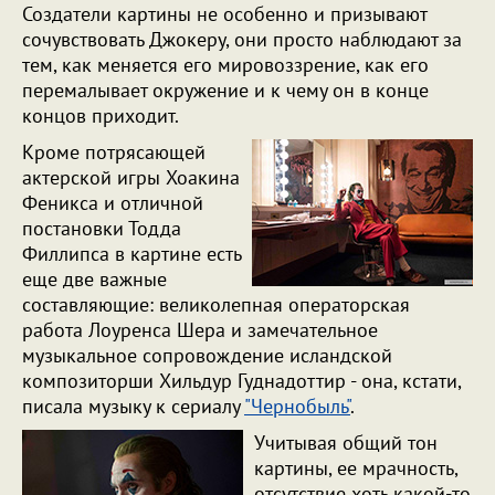
Создатели картины не особенно и призывают
сочувствовать Джокеру, они просто наблюдают за
тем, как меняется его мировоззрение, как его
перемалывает окружение и к чему он в конце
концов приходит.
Кроме потрясающей
актерской игры Хоакина
Феникса и отличной
постановки Тодда
Филлипса в картине есть
еще две важные
составляющие: великолепная операторская
работа Лоуренса Шера и замечательное
музыкальное сопровождение исландской
композиторши Хильдур Гуднадоттир - она, кстати,
писала музыку к сериалу
"Чернобыль"
.
Учитывая общий тон
картины, ее мрачность,
отсутствие хоть какой-то