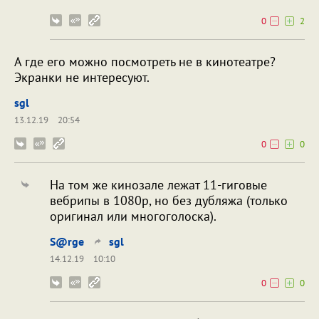
0
2
А где его можно посмотреть не в кинотеатре?
Экранки не интересуют.
sgl
13.12.19
20:54
0
0
На том же кинозале лежат 11-гиговые
вебрипы в 1080p, но без дубляжа (только
оригинал или многоголоска).
S@rge
sgl
14.12.19
10:10
0
0