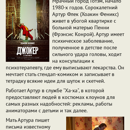
Мрачный город Готэм, начало
1980-х годов. Сорокалетний
Артур Флек (Хоакин Феникс)
живет в убогой квартирке с
больной матерью Пенни
(Фрэнсис Конрой). Артур имеет
психическое заболевание,
полученное в детстве после
сильного удара головы, ходит
на консультации к
психотерапевту, где ему выписывают лекарства. Он
мечтает стать стендап-комиком и записывает в
тетрадку всякие идеи для шуток и скетчей.
Работает Артур в службе "Ха-ха", в которой
предоставляют людей в костюмах клоунов для
самых разных надобностей: рекламы, работы
аниматорами с детьми и так далее.
Мать Артура пишет
письма известному