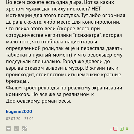
Во всем сюжете есть одна дыра. Вот за каких
хреном мужик дал психу пистолет? НЕТ
мотивации для этого поступка. Тут либо огромная
дыра в сюжете, либо место для конспирологии,
что психа этого вели (скорее всего при
сотрудничестве негритянки-"психиатра", которая
мало того, что отобрала пациента для
определенной роли, так еще и перестала давать
таблетки в нужный момент) и что револьвер ему
подсунули специально. Город же довели до
взрыва отказом вывозить мусор. В жизни так и
происходит, стоит вспомнить немецкие красные
бригады..
Фильм кроет рекорды по реализму экранизации
комиксов. Но все же за реализмом к
Достоевскому, роман Бесы.
Eugene2020
02.03.20
23:02
1
0