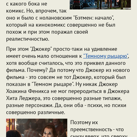
с какого бока не
комикс. Но, впрочем, так
оно и было с нолановским "Бэтмен: начало",
который на кинокомикс совершенно не был
похож и при этом поражал своей
реалистичностью.
При этом "Джокер" просто-таки на удивление
имеет очень мало отношения к
"Темному рыцарю"
,
хотя вообще считалось, что это приквел данного
фильма. Почему? Да потому что Джокер из нового
фильма - это совсем не тот Джокер, который был
показан в "Темном рыцаре". Ну никак Джокер
Хоакина Феникса не мог переродиться в Джокера
Хита Леджера, это совершенно разные типажи,
разные персонажи. Да, они оба - психи, но психи
совершенно различные.
Поэтому их
преемственность - что
снизу вверх, что сверху