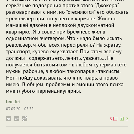
серьёзные подозрения против этого "Джокера",
разговаривают с ним, но "стесняются" его обыскать
- револьвер при это у него в кармане. Живёт с
мамашей вдвоём в неплохой двухкомнатной
квартирке. Я в совке при Брежневе жил в
одкомнатной вчетвером. Что - надо было искать
револьвер, чтобы всех перестрелять? На жратву,
транспорт, курево ему хватает. При этом все ему
должны - содержать его, лечить, уважать... Не
получается быть комиком - в любом супермаркете
нужны рабочие, в любом таксопарке - таксисты.
Нет - пойду доказывать, что я не тварь, а право
имею! В общем, проблемы и эмоции этого психа
мне глубого перпендикулярны.
leo_fei
03.05.20
03:35
5
2