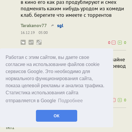
в кино его как раз продублируют и смех
подменять каким нибудь уродом из комеди
клаб. берегите что имеете с торрентов
Tarakanov77
sgl
16.12.19
05:00
0
0
Работая с этим сайтом, вы даете свое
Нахер мне торренты, если можно в онлайне
согласие на использование файлов cookie
посмотреть. Что я и сделал. Причем перевод
сервисов Google. Это необходимо для
был вполне себе норм.
нормального функционирования сайта,
sgl
Tarakanov77
показа целевой рекламы и анализа трафика.
21.12.19
19:34
Статистика использования сайта
0
0
отправляется в Google
Подробнее
Может и посмотрю...
ОК
IRI1