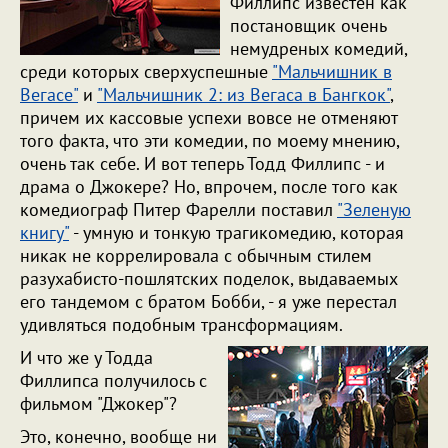
Филлипс известен как
постановщик очень
немудреных комедий,
среди которых сверхуспешные
"Мальчишник в
Вегасе"
и
"Мальчишник 2: из Вегаса в Бангкок"
,
причем их кассовые успехи вовсе не отменяют
того факта, что эти комедии, по моему мнению,
очень так себе. И вот теперь Тодд Филлипс - и
драма о Джокере? Но, впрочем, после того как
комедиограф Питер Фарелли поставил
"Зеленую
книгу"
- умную и тонкую трагикомедию, которая
никак не коррелировала с обычным стилем
разухабисто-пошлятских поделок, выдаваемых
его тандемом с братом Бобби, - я уже перестал
удивляться подобным трансформациям.
И что же у Тодда
Филлипса получилось с
фильмом "Джокер"?
Это, конечно, вообще ни