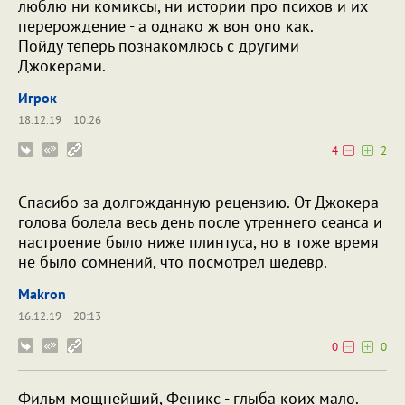
люблю ни комиксы, ни истории про психов и их
перерождение - а однако ж вон оно как.
Пойду теперь познакомлюсь с другими
Джокерами.
Игрок
18.12.19
10:26
4
2
Спасибо за долгожданную рецензию. От Джокера
голова болела весь день после утреннего сеанса и
настроение было ниже плинтуса, но в тоже время
не было сомнений, что посмотрел шедевр.
Makron
16.12.19
20:13
0
0
Фильм мощнейший, Феникс - глыба коих мало.