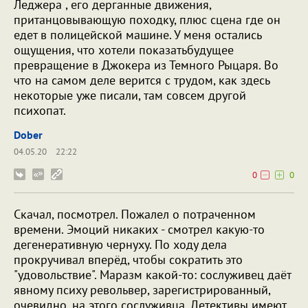
Леджера , его дерганные движения,
пританцовывающую походку, плюс сцена где он
едет в полицейской машине. У меня остались
ощущения, что хотели показатьбудущее
превращение в Джокера из Темного Рыцаря. Во
что на самом деле верится с трудом, как здесь
некоторые уже писали, там совсем другой
психопат.
Dober
04.05.20
22:22
0
0
Скачал, посмотрел. Пожалел о потраченном
времени. Эмоций никаких - смотрел какую-то
дегенеративную чернуху. По ходу дела
прокручивал вперёд, чтобы сократить это
"удовольствие". Маразм какой-то: сослуживец даёт
явному психу револьвер, зарегистрированный,
очевидно, на этого сослуживца. Детективы имеют