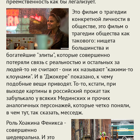
преемственность как бы легализует.
Это фильм о трагедии
конкретной личности в
обществе, это фильм о
трагедии общества как
такового: нищета
большинства и
богатейшие "элиты", которые совершенно
потеряли связь с реальностью и остальных за
людей-то не считают - они их называют "какими-то
клоунами". И в "Джокере" показано, к чему
подобные вещи приводят. То-то, кстати, при
выходе картины в российский прокат так
забулькало у всяких Мединских и прочих
аналогичных персонажей, которые четко поняли,
в чем тут, так сказать, месседж.
Роль Хоакина Феникса -
совершенно
шедевральна. И это