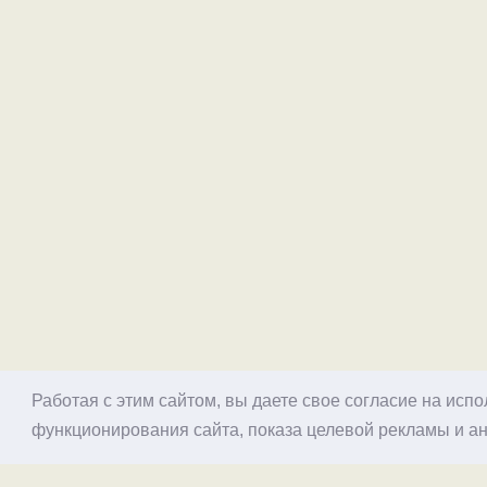
Работая с этим сайтом, вы даете свое согласие на исп
функционирования сайта, показа целевой рекламы и ан
© 1998–2026 Alex Exler