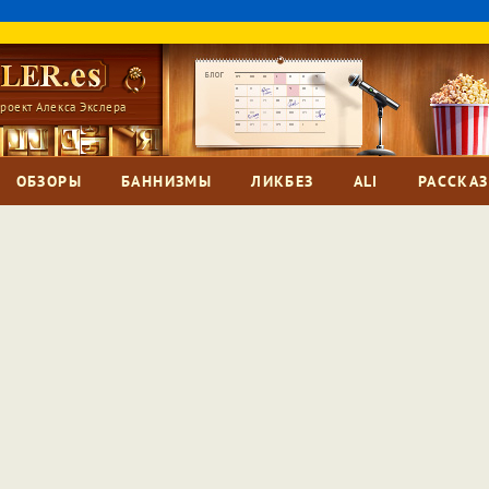
роект Алекса Экслера
ОБЗОРЫ
БАННИЗМЫ
ЛИКБЕЗ
ALI
РАССКА