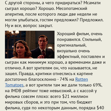
С другой стороны, а чего придираться? Мсамати
сыграл хорошо? Хорошо.
Месопотамский
аперитив, после которого люди две недели не
могли улыбаться, гостям предложил? Предложил.
Ну и все, вопрос закрыт.
Хороший фильм, очень
понравился. Стильный,
оригинальный,
визуально очень
эффектный, поставлен и
сыгран как минимум хорошо, а временами даже и
отлично. А вот зрителям он, что называется, не
зашел. Правда, критики отнеслись к картине
достаточно благосклонно - 74% на
Rotten
Tomatoes
, а вот зрители там же дали только 69%,
на IMDB рейтинг тоже невысокий, а с кассой у
фильма совсем плохо: всего $21 миллион
мировых сборов, и это при том, что бюджет
фильма, судя по некоторым данным, порядка $40