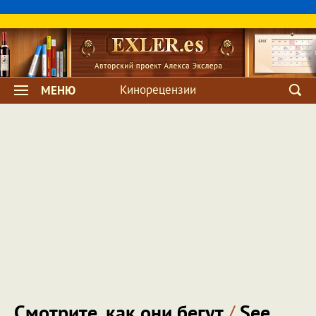
Кинорецензии
МЕНЮ
Смотрите, как они бегут
/
See