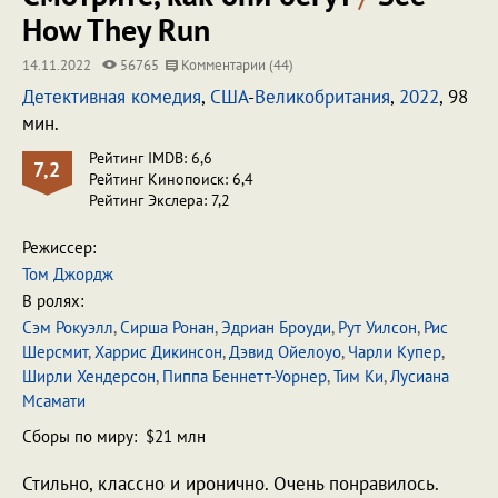
How They Run
14.11.2022
56765
Комментарии (44)
Детективная комедия
,
США
-
Великобритания
,
2022
, 98
мин.
Рейтинг IMDB: 6,6
7,2
Рейтинг Кинопоиск: 6,4
Рейтинг Экслера: 7,2
Режиссер:
Том Джордж
В ролях:
Сэм Рокуэлл
,
Сирша Ронан
,
Эдриан Броуди
,
Рут Уилсон
,
Рис
Шерсмит
,
Харрис Дикинсон
,
Дэвид Ойелоуо
,
Чарли Купер
,
Ширли Хендерсон
,
Пиппа Беннетт-Уорнер
,
Тим Ки
,
Лусиана
Мсамати
Сборы по миру: $21 млн
Стильно, классно и иронично. Очень понравилось.