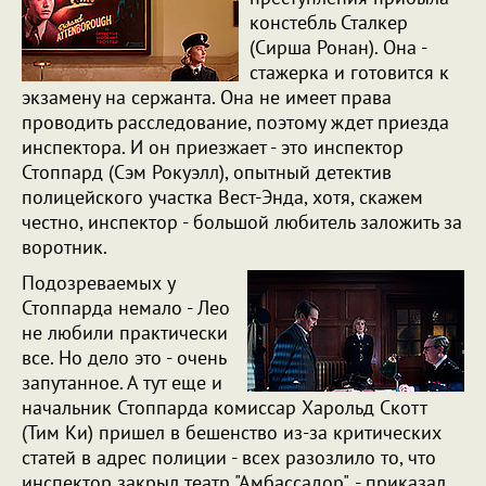
констебль Сталкер
(Сирша Ронан). Она -
стажерка и готовится к
экзамену на сержанта. Она не имеет права
проводить расследование, поэтому ждет приезда
инспектора. И он приезжает - это инспектор
Стоппард (Сэм Рокуэлл), опытный детектив
полицейского участка Вест-Энда, хотя, скажем
честно, инспектор - большой любитель заложить за
воротник.
Подозреваемых у
Стоппарда немало - Лео
не любили практически
все. Но дело это - очень
запутанное. А тут еще и
начальник Стоппарда комиссар Харольд Скотт
(Тим Ки) пришел в бешенство из-за критических
статей в адрес полиции - всех разозлило то, что
инспектор закрыл театр "Амбассадор", - приказал