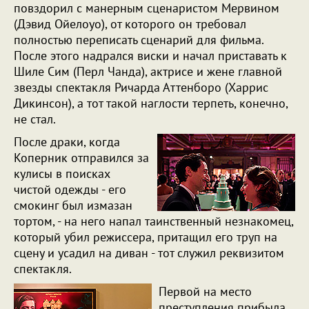
повздорил с манерным сценаристом Мервином
(Дэвид Ойелоуо), от которого он требовал
полностью переписать сценарий для фильма.
После этого надрался виски и начал приставать к
Шиле Сим (Перл Чанда), актрисе и жене главной
звезды спектакля Ричарда Аттенборо (Харрис
Дикинсон), а тот такой наглости терпеть, конечно,
не стал.
После драки, когда
Коперник отправился за
кулисы в поисках
чистой одежды - его
смокинг был измазан
тортом, - на него напал таинственный незнакомец,
который убил режиссера, притащил его труп на
сцену и усадил на диван - тот служил реквизитом
спектакля.
Первой на место
преступления прибыла