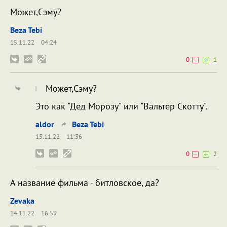
Может,Сэму?
Beza Tebi
15.11.22
04:24
0
1
Может,Сэму?
Это как "Дед Морозу" или "Вальтер Скотту".
aldor
Beza Tebi
15.11.22
11:36
0
2
А название фильма - битловское, да?
Zevaka
14.11.22
16:59