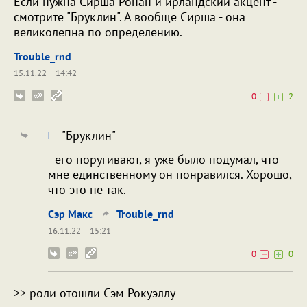
Если нужна Сирша Ронан и ирландский акцент -
смотрите "Бруклин". А вообще Сирша - она
великолепна по определению.
Trouble_rnd
15.11.22
14:42
0
2
"Бруклин"
- его поругивают, я уже было подумал, что
мне единственному он понравился. Хорошо,
что это не так.
Сэр Макс
Trouble_rnd
16.11.22
15:21
0
0
>> роли отошли Сэм Рокуэллу