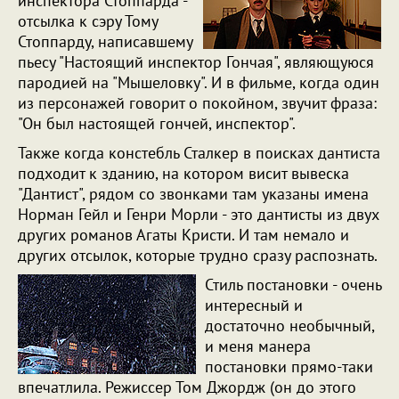
инспектора Стоппарда -
отсылка к сэру Тому
Стоппарду, написавшему
пьесу "Настоящий инспектор Гончая", являющуюся
пародией на "Мышеловку". И в фильме, когда один
из персонажей говорит о покойном, звучит фраза:
"Он был настоящей гончей, инспектор".
Также когда констебль Сталкер в поисках дантиста
подходит к зданию, на котором висит вывеска
"Дантист", рядом со звонками там указаны имена
Норман Гейл и Генри Морли - это дантисты из двух
других романов Агаты Кристи. И там немало и
других отсылок, которые трудно сразу распознать.
Стиль постановки - очень
интересный и
достаточно необычный,
и меня манера
постановки прямо-таки
впечатлила. Режиссер Том Джордж (он до этого