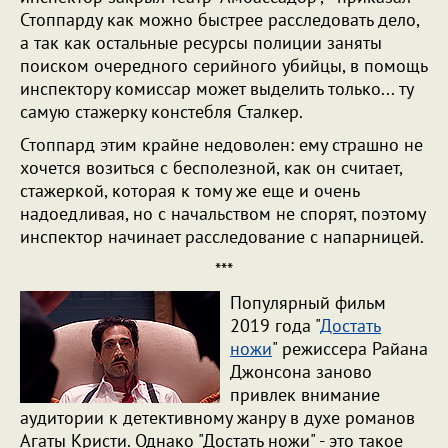
Стоппарду как можно быстрее расследовать дело,
а так как остальные ресурсы полиции заняты
поиском очередного серийного убийцы, в помощь
инспектору комиссар может выделить только... ту
самую стажерку констебля Сталкер.
Стоппард этим крайне недоволен: ему страшно не
хочется возиться с бесполезной, как он считает,
стажеркой, которая к тому же еще и очень
надоедливая, но с начальством не спорят, поэтому
инспектор начинает расследование с напарницей.
***
Популярный фильм
2019 года "
Достать
ножи
" режиссера Райана
Джонсона заново
привлек внимание
аудитории к детективному жанру в духе романов
Агаты Кристи. Однако "Достать ножи" - это такое