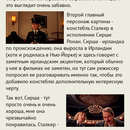
это выглядит очень забавно.
Второй главный
персонаж картины -
констебль Сталкер в
исполнении Сирши
Ронан. Сирша - ирландка
по происхождению, она выросла в Ирландии
(хотя и родилась в Нью-Йорке) и здесь говорит с
заметным ирландским акцентом, который обычно
у нее в фильмах не заметен, но тут сам режиссер
попросил ее разговаривать именно так, чтобы это
добавило констеблю дополнительную интересную
черту.
Так вот, Сирша - тут
просто очень и очень
хороша, мне она
чрезвычайно
понравилась. Сталкер -