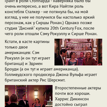
Грант в роли Стоппарда - наверняка было бы
очень интересно, а вот Кира Найтли роль
констебля Сталкер - не потянула бы, на мой
взгляд, у нее не получился бы настолько яркий
персонаж, как у Сиршы Ронан.) Однако позже
студия "Дисней" купила 20th Century Fox, после
чего роли отошли Сэму Рокуэллу и Сирше Ронан.
Кстати, в касте картины
только двое
американцев: Сэм
Рокуэлл (и он тут играет
британца) и Эдриен
Броуди (а он тут и играет американца).
Голливудского продюсера
Джона Вульфа играет
британский актер Рис Шерсмит.
Второстепенные актеры
почти все хороши.
Харрис Дикинсон
достойно сыграл