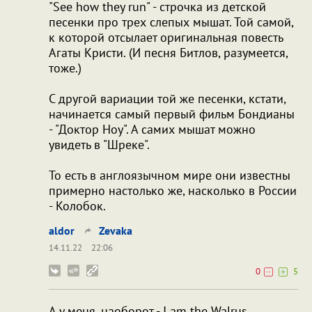
"See how they run" - строчка из детской
песенки про трех слепых мышат. Той самой,
к которой отсылает оригинальная повесть
Агаты Кристи. (И песня Битлов, разумеется,
тоже.)
С другой вариации той же песенки, кстати,
начинается самый первый фильм Бондианы
- "Доктор Ноу". А самих мышат можно
увидеть в "Шреке".
То есть в англоязычном мире они известны
примерно настолько же, насколько в России
- Колобок.
aldor
Zevaka
14.11.22
22:06
0
5
А у меня, наоборот - I am the Walrus.