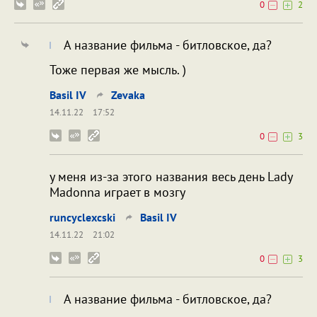
0
2
А название фильма - битловское, да?
Тоже первая же мысль. )
Bаsil IV
Zevaka
14.11.22
17:52
0
3
у меня из-за этого названия весь день Lady
Madonna играет в мозгу
runcyclexcski
Bаsil IV
14.11.22
21:02
0
3
А название фильма - битловское, да?