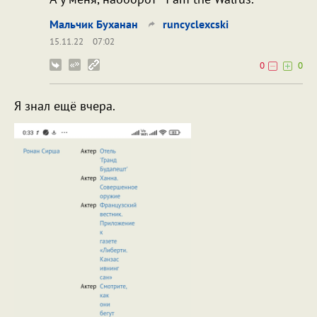
Мальчик Буханан
runcyclexcski
15.11.22
07:02
0
0
Я знал ещё вчера.