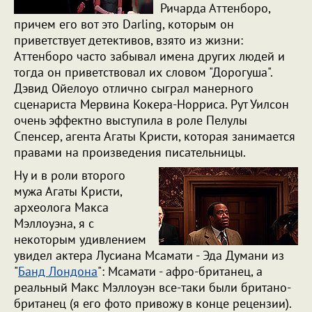
Ричарда Аттенборо,
причем его вот это Darling, которым он
приветствует детективов, взято из жизни:
Аттенборо часто забывал имена других людей и
тогда он приветствовал их словом "Дорогуша".
Дэвид Ойелоуо отлично сыграл манерного
сценариста Мервина Кокера-Норриса. Рут Уилсон
очень эффектно выступила в роле Пелулы
Спенсер, агента Агаты Кристи, которая занимается
правами на произведения писательницы.
Ну и в роли второго
мужа Агаты Кристи,
археолога Макса
Мэллоуэна, я с
некоторым удивлением
увидел актера Лусиана Мсамати - Эда Думани из
"
Банд Лондона
": Мсамати - афро-британец, а
реальный Макс Мэллоуэн все-таки были британо-
британец (я его фото привожу в конце рецензии).