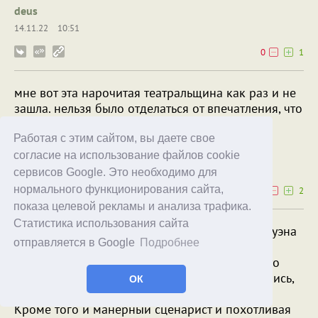
deus
14.11.22
10:51
0
1
мне вот эта нарочитая театральщина как раз и не
зашла. нельзя было отделаться от впечатления, что
практически все переигрывают.
Работая с этим сайтом, вы даете свое
lviv_citizen
согласие на использование файлов cookie
14.11.22
10:03
сервисов Google. Это необходимо для
нормального функционирования сайта,
4
2
показа целевой рекламы и анализа трафика.
Статистика использования сайта
нам фильм зашел, но по поводу Макса Мэллоуэна
отправляется в Google
Подробнее
да, есть вопросы. Особенно в свете того, что
белым сейчас черных играть запрещено. И что
портретное сходство ему придать не попытались,
ОК
видать гримеры что-то недоработали...
Кроме того и манерный сценарист и похотливая