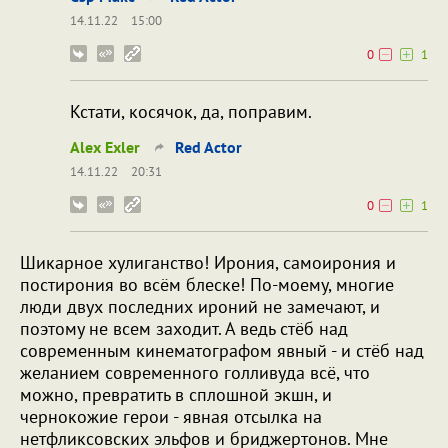
14.11.22
15:00
0
1
Кстати, косячок, да, поправим.
Alex Exler
Red Actor
14.11.22
20:31
0
1
Шикарное хулиганство! Ирония, самоирония и
постирония во всём блеске! По-моему, многие
люди двух последних ироний не замечают, и
поэтому не всем заходит. А ведь стёб над
современным кинематографом явный - и стёб над
желанием современного голливуда всё, что
можно, превратить в сплошной экшн, и
чернокожие герои - явная отсылка на
нетфликсовских эльфов и бриджертонов. Мне