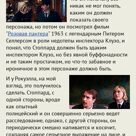
никак не мог понять,
каким он должен
показать своего
персонажа, но потом он посмотрел фильм
"
Розовая пантера
" 1963 с легендарным Питером
Селлерсом в роли недотепы инспектора Клузо, и
понял, что Стоппард должен быть эдаким
инспектором Клузо, но без явной буффонадности
и не таким простачком, но что-то забавное и
ироничное в этом персонаже должно быть.
И у Рокуэлла, на мой
взгляд, это получилось
сделать. Стоппард, с
одной стороны, вроде
как опытный
полицейский и он совершенно серьезно ведет
расследование, однако, с другой стороны, он
периодически смешно напивается и косячит,
сохраняя самое серьезное выражение на лице, и