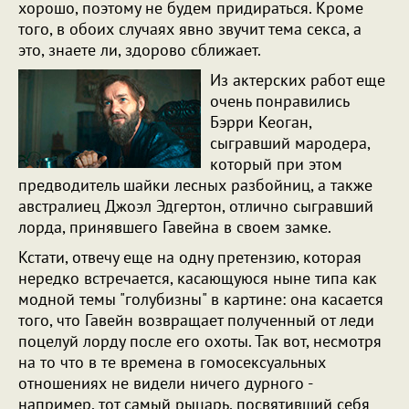
хорошо, поэтому не будем придираться. Кроме
того, в обоих случаях явно звучит тема секса, а
это, знаете ли, здорово сближает.
Из актерских работ еще
очень понравились
Бэрри Кеоган,
сыгравший мародера,
который при этом
предводитель шайки лесных разбойниц, а также
австралиец Джоэл Эдгертон, отлично сыгравший
лорда, принявшего Гавейна в своем замке.
Кстати, отвечу еще на одну претензию, которая
нередко встречается, касающуюся ныне типа как
модной темы "голубизны" в картине: она касается
того, что Гавейн возвращает полученный от леди
поцелуй лорду после его охоты. Так вот, несмотря
на то что в те времена в гомосексуальных
отношениях не видели ничего дурного -
например, тот самый рыцарь, посвятивший себя