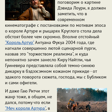
поговорим о картине
Дэвида Лоури, я должен
заметить, что в
современном
кинематографе с постановками по мотивам эпоса
о короле Артуре и рыцарях Круглого стола дела
обстоят более чем скромно. Вполне отстойный
"Король Артур"
Антуана Фукуа 2004 года, где
нагнали совершенно лютой сценарной пурги,
назвав это "торжеством реализма", и куда
непонятно зачем занесло Киру Найтли, чья
Гуиневера представляла собой темно-синюю
дикарку в бэдээсэмном кожаном прикиде - от
эдакого поворота сюжета, господа, мы с Бубликом
и сами офигели.
И даже Гаю Ритчи этот
жанр тоже, в общем, не
дался, потому что если
"Меч короля Артура"
, в