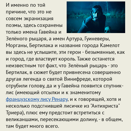
И именно по той
причине, что это не
совсем экранизация
поэмы, здесь сохранены
только имена Гавейна и
Зелёного рыцаря, а имен Артура, Гуиневеры,
Морганы, Бертилака и названия города Камелот
вы здесь не услышите, эти герои - безымянные, как
и город, где властвует король. Также останется
неизвестным тот факт, что Зелёный рыцарь - это
Бертилак, в сюжет будет привнесена совершенно
другая легенда о святой Винифреде, которой
отрубили голову, да и у Гавейна появится спутник-
лис (имеющий отсылки и к знаменитому
французскому лису Ренару
, и к говорящей, хотя и
несколько подсгнившей лисичке из "Антихриста"
Триера), плюс ему предстоит встретиться с
великаншами, пересекающими долину, - в общем,
там будет много всего.