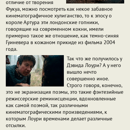
отличие от творения
Фукуа, можно посмотреть как некое забавное
кинематографичное хулиганство, то к эпосу о
короле Артура эти лондонские гопники,
говорящие на современном кокни, имели
примерно такое же отношение, как темно-синяя
Гуиневера в кожаном прикиде из фильма 2004
года.
Так что же получилось у
Дэвида Лоури? А у него
вышло нечто
совершенно иное.
Строго говоря, конечно,
это не экранизация поэмы, это такие фэнтезийные
режиссерские реминисценции, вдохновленные
как самой поэмой, так различными
кинематографическими произведениями, к
которым Лоури временами делает различные
отсылки.