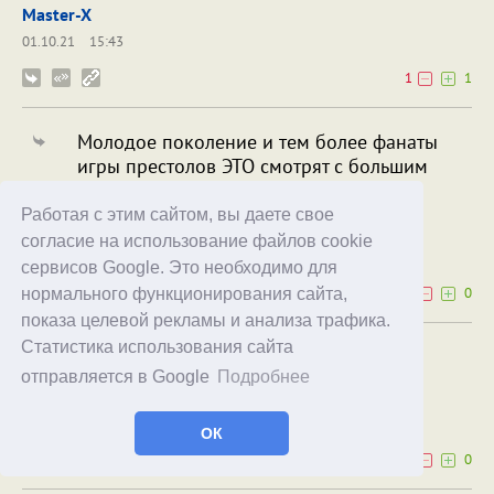
Master-X
01.10.21
15:43
1
1
Молодое поколение и тем более фанаты
игры престолов ЭТО смотрят с большим
недоумением ?
Работая с этим сайтом, вы даете свое
Stanislav Vasiliev
Master-X
согласие на использование файлов cookie
13.01.22
02:39
сервисов Google. Это необходимо для
0
0
нормального функционирования сайта,
показа целевой рекламы и анализа трафика.
Статистика использования сайта
По-русски все-таки Гвиневра
отправляется в Google
Подробнее
landrew.xp
28.09.21
17:03
ОК
0
0