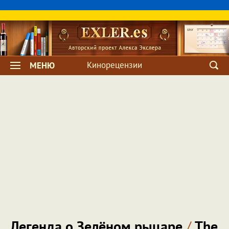
Кинорецензии
МЕНЮ
Легенда о Зелёном рыцаре
/
The