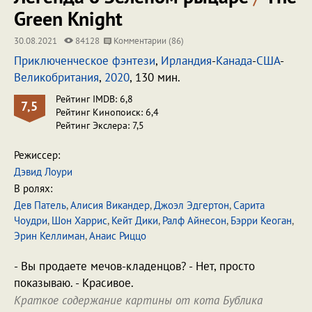
Green Knight
30.08.2021
84128
Комментарии (86)
Приключенческое фэнтези
,
Ирландия
-
Канада
-
США
-
Великобритания
,
2020
, 130 мин.
Рейтинг IMDB: 6,8
7,5
Рейтинг Кинопоиск: 6,4
Рейтинг Экслера: 7,5
Режиссер:
Дэвид Лоури
В ролях:
Дев Патель
,
Алисия Викандер
,
Джоэл Эдгертон
,
Сарита
Чоудри
,
Шон Харрис
,
Кейт Дики
,
Ралф Айнесон
,
Бэрри Кеоган
,
Эрин Келлиман
,
Анаис Риццо
- Вы продаете мечов-кладенцов? - Нет, просто
показываю. - Красивое.
Краткое содержание картины от кота Бублика