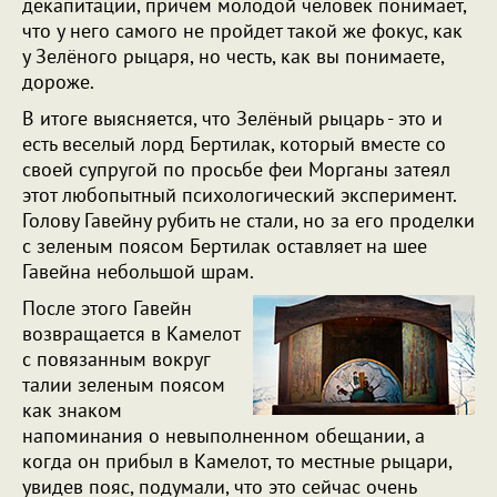
декапитации, причем молодой человек понимает,
что у него самого не пройдет такой же фокус, как
у Зелёного рыцаря, но честь, как вы понимаете,
дороже.
В итоге выясняется, что Зелёный рыцарь - это и
есть веселый лорд Бертилак, который вместе со
своей супругой по просьбе феи Морганы затеял
этот любопытный психологический эксперимент.
Голову Гавейну рубить не стали, но за его проделки
с зеленым поясом Бертилак оставляет на шее
Гавейна небольшой шрам.
После этого Гавейн
возвращается в Камелот
с повязанным вокруг
талии зеленым поясом
как знаком
напоминания о невыполненном обещании, а
когда он прибыл в Камелот, то местные рыцари,
увидев пояс, подумали, что это сейчас очень