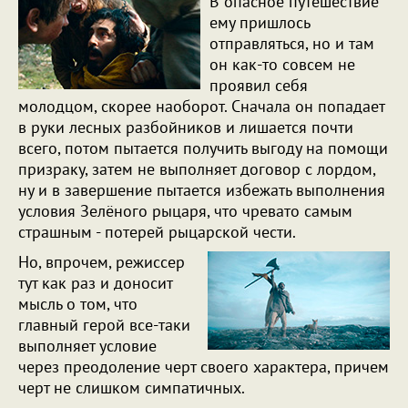
В опасное путешествие
ему пришлось
отправляться, но и там
он как-то совсем не
проявил себя
молодцом, скорее наоборот. Сначала он попадает
в руки лесных разбойников и лишается почти
всего, потом пытается получить выгоду на помощи
призраку, затем не выполняет договор с лордом,
ну и в завершение пытается избежать выполнения
условия Зелёного рыцаря, что чревато самым
страшным - потерей рыцарской чести.
Но, впрочем, режиссер
тут как раз и доносит
мысль о том, что
главный герой все-таки
выполняет условие
через преодоление черт своего характера, причем
черт не слишком симпатичных.