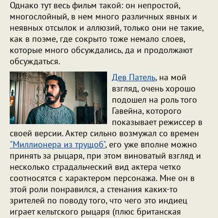
Однако тут весь фильм такой: он непростой,
многослойный, в нем много различных явных и
неявных отсылок и аллюзий, только они не такие,
как в поэме, где сокрыто тоже немало слоев,
которые много обсуждались, да и продолжают
обсуждаться.
Дев Патель
, на мой
взгляд, очень хорошо
подошел на роль того
Гавейна, которого
показывает режиссер в
своей версии. Актер сильно возмужал со времен
"Миллионера из трущоб"
, его уже вполне можно
принять за рыцаря, при этом виноватый взгляд и
несколько страдальческий вид актера четко
соотносятся с характером персонажа. Мне он в
этой роли понравился, а стенания каких-то
зрителей по поводу того, что чего это индиец
играет кельтского рыцаря (плюс британская