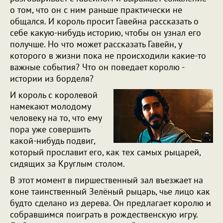
о том, что он с ним раньше практически не
общался. И король просит Гавейна рассказать о
себе какую-нибудь историю, чтобы он узнал его
получше. Но что может рассказать Гавейн, у
которого в жизни пока не происходили какие-то
важные события? Что он поведает королю -
истории из борделя?
И король с королевой
намекают молодому
человеку на то, что ему
пора уже совершить
какой-нибудь подвиг,
который прославит его, как тех самых рыцарей,
сидящих за Круглым столом.
В этот момент в пиршественный зал въезжает на
коне таинственный Зелёный рыцарь, чье лицо как
будто сделано из дерева. Он предлагает королю и
собравшимся поиграть в рождественскую игру.