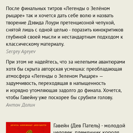
После финальных титров «Легенды о Зелёном
рыцаре» так и хочется дать себе волю и назвать
творение Дэвида Лоури претенциозной чепухой,
снятой лишь с одной целью - поразить кинокритиков
глубиной своей мысли и нестандартным подходом к
классическому материалу.
Sergey Ageyev
При этом не надейтесь, что за нелепыми авантюрами
хотя бы скрыта авторская усмешка: преобладающая
атмосфера «Легенды о Зеленом Рыцаре» —
задумчивость, переходящая в напыщенность
и изрядно утомляющая задолго до финала. Хочется,
чтобы Гавейну уже поскорее бы срубили голову.
Антон Долин
Гавейн (Дев Патель) - молодой
человек, племянник короля,