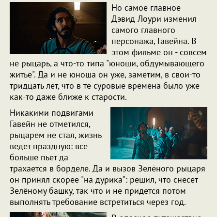
Но самое главное -
Дэвид Лоури изменил
самого главного
персонажа, Гавейна. В
этом фильме он - совсем
не рыцарь, а что-то типа "юноши, обдумывающего
житье". Да и не юноша он уже, заметим, в свои-то
тридцать лет, что в те суровые времена было уже
как-то даже ближе к старости.
Никакими подвигами
Гавейн не отметился,
рыцарем не стал, жизнь
ведет праздную: все
больше пьет да
трахается в борделе. Да и вызов Зелёного рыцаря
он принял скорее "на дурика": решил, что снесет
Зелёному башку, так что и не придется потом
выполнять требование встретиться через год.