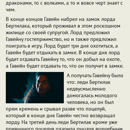
драконами, то с волками, а то и вовсе черт знает с
чем.
В конце концов Гавейн набрел на замок лорда
Бертилака, который проживал в этом роскошном
жилище со своей супругой. Лорд предложил
Гавейну гостеприимство, но и также предложил
поиграть в игру. Лорд будет три дня охотиться, а
Гавейн будет отдыхать в замке. В конце дня лорд
будет отдавать Гавейну то, что он добыл на охоте,
а Гавейн будет отдавать то, что он получит в замке.
А получать Гавейну было
что: леди Бертилак
недвусмысленно
домогалась молодого
человека, но он был
прям кремень и срывал разве что поцелуй,
который в конце дня Гавейн честно возвращал
лорду. На третий день леди Бертилак кроме уже
привычного поцелуя одарила рыцаря волшебным