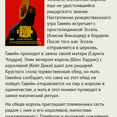
еще не удостоившийся
рыцарского звания.
Наступление рождественского
утра Гавейн встречает с
простолюдинкой Эссель
(Алисия Викандер) в борделе.
После того как Эссель
отправляется в церковь,
Гавейн приходит в замок своей матери (Сарита
Чоудри). Этим вечером король (Шон Харрис) с
королевой (Кейт Дики) дают для рыцарей
Круглого стола торжественный обед, но мать
Гавейна сообщает, что сама на этот обед не
пойдет. Гавейн отправляется на пир к королю в
одиночестве, а мать в этот момент проводит в
замке магический ритуал.
На обеде король приглашает племянника сесть
рядом с ним и его королевой, милостиво
разговаривает с Гавейном и выражает сожаление