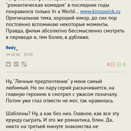
"романтическая комедия" в последние годы
понравился только In a World...
www.kinopoisk.ru
Оригинальная тема, хороший юмор, до сих пор
постоянно вспоминаю некоторые моменты.
Правда, фильм абсолютно бессмысленно смотреть
в переводе и, тем более, в дубляже.
Redy_
24.10.16
23:39
0
0
Ну, "Личные предпочтения" у меня самый
любимый. Но он пару серий раскачивается, на
главную героиню я смотрел с ужасом поначалу.
Потом уже глаз отвести не мог, так нравилась.
Шаблоны? Ну, а как без них. Главное, как все эту
ерунду сыграть. И это же романтика, блин. Да,
никто на третьей минуте знакомства не