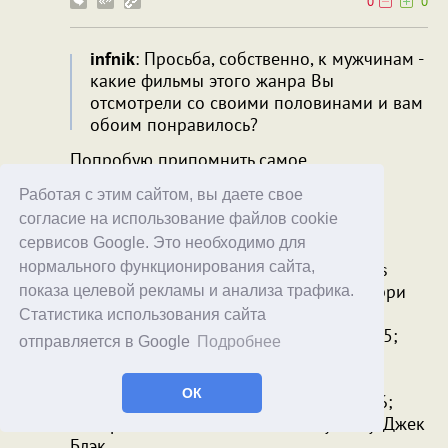
0
0
infnik
: Просьба, собственно, к мужчинам -
какие фильмы этого жанра Вы
отсмотрели со своими половинами и вам
обоим понравилось?
Попробую припомнить самое
частосмотримое содержимое папки
Работая с этим сайтом, вы даете свое
ROMCOMS на винте телевизора:
согласие на использование файлов cookie
сервисов Google. Это необходимо для
нормального функционирования сайта,
- "Поспешишь, людей насмешишь" (Fools
Rush In), 1997; Сальма Хаек, Мэтью Перри
показа целевой рекламы и анализа трафика.
Статистика использования сайта
- "Жених напрокат" (Wedding Date), 2005;
отправляется в Google
Подробнее
Дермот Малруни, Дебра Мессинг
ОК
- "Отпуск по обмену" (The Holiday), 2006;
Кэмерон Диас, Кейт Уинслет, Джуд Лоу, Джек
Блэк