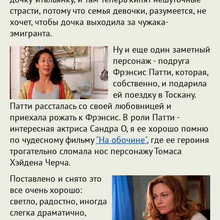
страсти, потому что семья девочки, разумеется, не
хочет, чтобы дочка выходила за чужака-
эмигранта.
Ну и еще один заметный
персонаж - подруга
Фрэнсис Патти, которая,
собственно, и подарила
ей поездку в Тоскану.
Патти рассталась со своей любовницей и
приехала рожать к Фрэнсис. В роли Патти -
интересная актриса Сандра О, я ее хорошо помню
по чудесному фильму
"На обочине"
, где ее героиня
трогательно сломала нос персонажу Томаса
Хэйдена Черча.
Поставлено и снято это
все очень хорошо:
светло, радостно, иногда
слегка драматично,