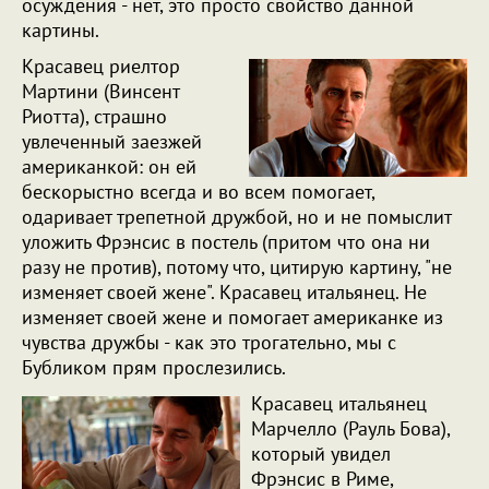
осуждения - нет, это просто свойство данной
картины.
Красавец риелтор
Мартини (Винсент
Риотта), страшно
увлеченный заезжей
американкой: он ей
бескорыстно всегда и во всем помогает,
одаривает трепетной дружбой, но и не помыслит
уложить Фрэнсис в постель (притом что она ни
разу не против), потому что, цитирую картину, "не
изменяет своей жене". Красавец итальянец. Не
изменяет своей жене и помогает американке из
чувства дружбы - как это трогательно, мы с
Бубликом прям прослезились.
Красавец итальянец
Марчелло (Рауль Бова),
который увидел
Фрэнсис в Риме,