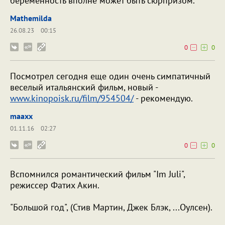
беременность вполне может быть сюрпризом.
Mathemilda
26.08.23
00:15
0
0
Посмотрел сегодня еще один очень симпатичный
веселый итальянский фильм, новый -
www.kinopoisk.ru/film/954504/
- рекомендую.
maaxx
01.11.16
02:27
0
0
Вспомнился романтический фильм "Im Juli",
режиссер Фатих Акин.
"Большой год", (Стив Мартин, Джек Блэк, ...Оулсен).