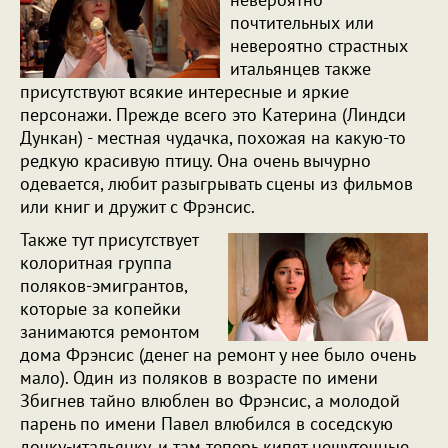
почтительных или
невероятно страстных
итальянцев также
присутствуют всякие интересные и яркие
персонажи. Прежде всего это Катерина (Линдси
Дункан) - местная чудачка, похожая на какую-то
редкую красивую птицу. Она очень вычурно
одевается, любит разыгрывать сцены из фильмов
или книг и дружит с Фрэнсис.
Также тут присутствует
колоритная группа
поляков-эмигрантов,
которые за копейки
занимаются ремонтом
дома Фрэнсис (денег на ремонт у нее было очень
мало). Один из поляков в возрасте по имени
Збигнев тайно влюблен во Фрэнсис, а молодой
парень по имени Павел влюбился в соседскую
дочку-итальянку, и там теперь кипят нешуточные