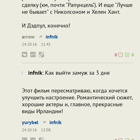
сделку (хм, почти "Рапунцель"). И еще "Лучше
не бывает" с Николсоном и Хелен Хант.
И Дэдпул, конечно!
arrow
infnik
24.10.16
11:45
0
0
infnik
: Как выйти замуж за 3 дня
Этот фильм пересматриваю, когда хочется
улучшить настроение. Романтический сюжет,
хорошие актеры и, главное, прекрасные
виды Ирландии!
yurybel
infnik
24.10.16
12:08