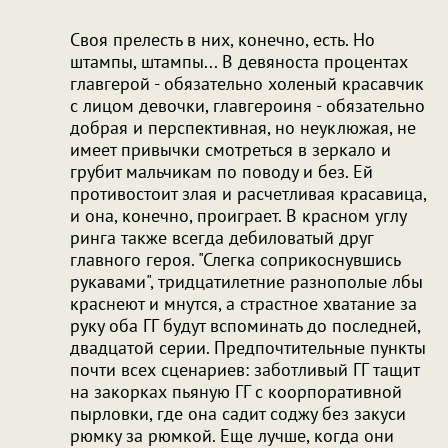
Своя прелесть в них, конечно, есть. Но
штампы, штампы... В девяноста процентах
главгерой - обязательно холеный красавчик
с лицом девочки, главгероиня - обязательно
добрая и перспективная, но неуклюжая, не
имеет привычки смотреться в зеркало и
грубит мальчикам по поводу и без. Ей
противостоит злая и расчетливая красавица,
и она, конечно, проиграет. В красном углу
ринга также всегда дебиловатый друг
главного героя. "Слегка соприкоснувшись
рукавами", тридцатилетние разнополые лбы
краснеют и мнутся, а страстное хватание за
руку оба ГГ будут вспоминать до последней,
двадцатой серии. Предпочтительные пункты
почти всех сценариев: заботливый ГГ тащит
на закорках пьяную ГГ с коорпоративной
пырловки, где она садит соджу без закуси
рюмку за рюмкой. Еще лучше, когда они