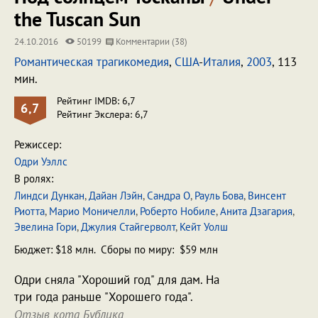
the Tuscan Sun
24.10.2016
50199
Комментарии (38)
Романтическая трагикомедия
,
США
-
Италия
,
2003
, 113
мин.
Рейтинг IMDB: 6,7
6,7
Рейтинг Экслера: 6,7
Режиссер:
Одри Уэллс
В ролях:
Линдси Дункан
,
Дайан Лэйн
,
Сандра О
,
Рауль Бова
,
Винсент
Риотта
,
Марио Моничелли
,
Роберто Нобиле
,
Анита Дзагария
,
Эвелина Гори
,
Джулия Стайгерволт
,
Кейт Уолш
Бюджет: $18 млн. Сборы по миру: $59 млн
Одри сняла "Хороший год" для дам. На
три года раньше "Хорошего года".
Отзыв кота Бублика