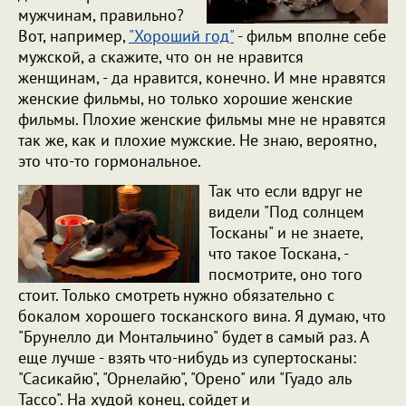
мужчинам, правильно?
Вот, например,
"Хороший год"
- фильм вполне себе
мужской, а скажите, что он не нравится
женщинам, - да нравится, конечно. И мне нравятся
женские фильмы, но только хорошие женские
фильмы. Плохие женские фильмы мне не нравятся
так же, как и плохие мужские. Не знаю, вероятно,
это что-то гормональное.
Так что если вдруг не
видели "Под солнцем
Тосканы" и не знаете,
что такое Тоскана, -
посмотрите, оно того
стоит. Только смотреть нужно обязательно с
бокалом хорошего тосканского вина. Я думаю, что
"Брунелло ди Монтальчино" будет в самый раз. А
еще лучше - взять что-нибудь из супертосканы:
"Сасикайю", "Орнелайю", "Орено" или "Гуадо аль
Тассо". На худой конец, сойдет и