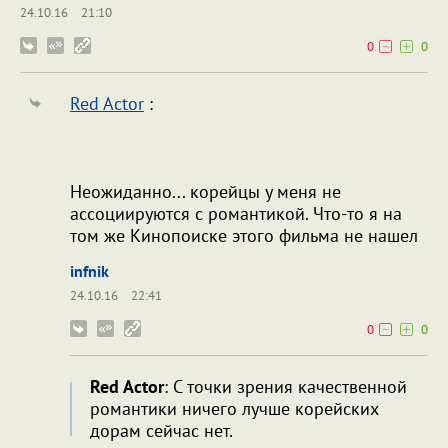
24.10.16
21:10
0
0
Red Actor
:
Неожиданно... корейцы у меня не
ассоциируются с романтикой. Что-то я на
том же Кинопоиске этого фильма не нашел
infnik
24.10.16
22:41
0
0
Red Actor
: С точки зрения качественной
романтики ничего лучше корейских
дорам сейчас нет.