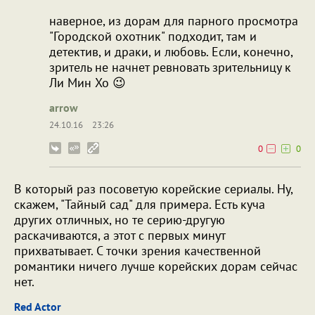
наверное, из дорам для парного просмотра
"Городской охотник" подходит, там и
детектив, и драки, и любовь. Если, конечно,
зритель не начнет ревновать зрительницу к
Ли Мин Хо 😉
arrow
24.10.16
23:26
0
0
В который раз посоветую корейские сериалы. Ну,
скажем, "Тайный сад" для примера. Есть куча
других отличных, но те серию-другую
раскачиваются, а этот с первых минут
прихватывает. С точки зрения качественной
романтики ничего лучше корейских дорам сейчас
нет.
Red Actor