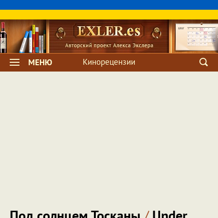
Кинорецензии
МЕНЮ
Под солнцем Тосканы
/
Under