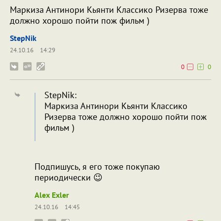
Маркиза Антинори Кьянти Классико Ризерва тоже
должно хорошо пойти пож фильм )
StepNik
24.10.16
14:29
0
0
StepNik:
Маркиза Антинори Кьянти Классико
Ризерва тоже должно хорошо пойти пож
фильм )
Подпишусь, я его тоже покупаю
периодически 😉
Alex Exler
24.10.16
14:45