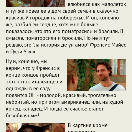
влюбился как малолеток
и тут же повез ее в дом своей семьи в сказочно
красивый городок на побережье. И он, конечно
же, разбил ей сердце, хотя мне больше
показалось, что это его поматрасили и брасили. В
смысле, поматросили и бросили. Но не я тут
решаю, это "ла история де ун амор" Фрэнсис Майес
и Одри Уэллс.
Ну и, конечно, мы
верим, что у Фрэнсис в
конце концов пройдет
этот поток итальянцев и
однажды в ее саду
появится ОН - молодой, красивый, трогательно
небритый, но при этом американец или, на худой
конец, канадец. И тогда ее счастье станет
безоблачным!
В картине кроме
невероятно