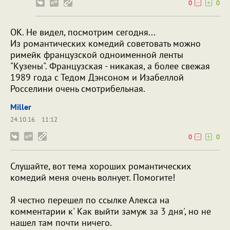
0
0
ОК. Не видел, посмотрим сегодня...
Из романтических комедий советовать можно
римейк французской одноименной ленты
"Кузены". Французская - никакая, а более свежая
1989 года с Тедом Дэнсоном и Изабеллой
Росселини очень смотрибельная.
Miller
24.10.16
11:12
0
0
Слушайте, вот тема хороших романтических
комедий меня очень волнует. Помогите!
Я честно перешел по ссылке Алекса на
комментарии к' Как выйти замуж за 3 дня', но не
нашел там почти ничего.