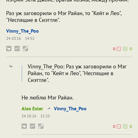
Раз уж заговорили о Мэг Райан, то "Кейт и Лео",
"Неспящие в Сиэттле".
Vinny_The_Poo
24.10.16
14:52
0
0
Vinny_The_Poo: Раз уж заговорили о Мэг
Райан, то "Кейт и Лео", "Неспящие в
Сиэттле".
Не люблю Мэг Райан.
Alex Exler
Vinny_The_Poo
24.10.16
15:25
0
0