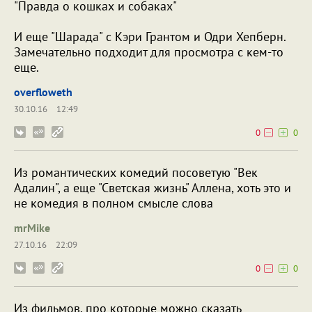
"Правда о кошках и собаках"
И еще "Шарада" с Кэри Грантом и Одри Хепберн.
Замечательно подходит для просмотра с кем-то
еще.
overfloweth
30.10.16
12:49
0
0
Из романтических комедий посоветую "Век
Адалин", а еще "Светская жизнь" Аллена, хоть это и
не комедия в полном смысле слова
mrMike
27.10.16
22:09
0
0
Из фильмов, про которые можно сказать