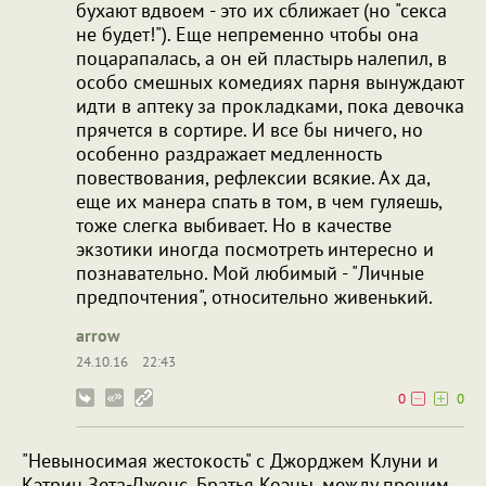
бухают вдвоем - это их сближает (но "секса
не будет!"). Еще непременно чтобы она
поцарапалась, а он ей пластырь налепил, в
особо смешных комедиях парня вынуждают
идти в аптеку за прокладками, пока девочка
прячется в сортире. И все бы ничего, но
особенно раздражает медленность
повествования, рефлексии всякие. Ах да,
еще их манера спать в том, в чем гуляешь,
тоже слегка выбивает. Но в качестве
экзотики иногда посмотреть интересно и
познавательно. Мой любимый - "Личные
предпочтения", относительно живенький.
arrow
24.10.16
22:43
0
0
"Невыносимая жестокость" с Джорджем Клуни и
Кэтрин Зета-Джонс. Братья Коэны, между прочим.