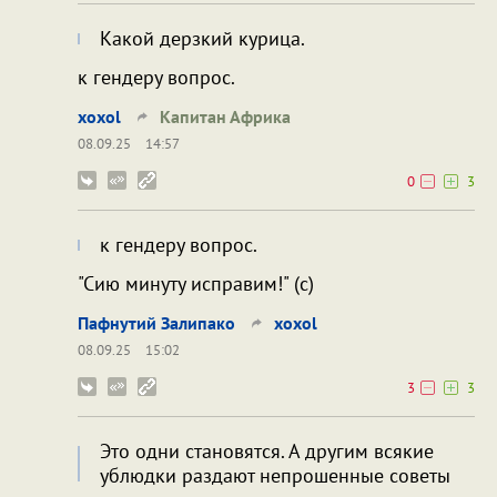
Какой дерзкий курица.
к гендеру вопрос.
xoxol
Капитан Африка
08.09.25
14:57
0
3
к гендеру вопрос.
"Сию минуту исправим!" (с)
Пафнутий Залипако
xoxol
08.09.25
15:02
3
3
Это одни становятся. А другим всякие
ублюдки раздают непрошенные советы