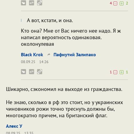
4
2
А вот, кстати, и она.
Кто она? Мне от Вас ничего нее надо. Я ж
написал вероятность одинаковая.
околонулевая
Black Krok
Пафнутий Залипако
08.09.25
14:26
1
1
Шикарно, сэкономил на выходе из гражданства.
Не знаю, сколько в рф это стоит, но у украинских
чиновников рожи точно треснуть должны бы,
многократно причем, на британский флаг.
Алекс У
08.09.25
13:35