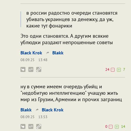
в россии радостно очереди становятся
убивать украинцев за денежку, да уж,
какие тут фонарики
Это одни становятся. А другим всякие
ублюдки раздают непрошенные советы
Black Krok
Blakk
08.09.25
13:48
24
7
ну в сумме имеем очередь убийц и
"недобитую интеллигенцию" учащую жить
мир из Грузии, Армении и прочих заграниц
Blakk
Black Krok
08.09.25
13:53
0
14