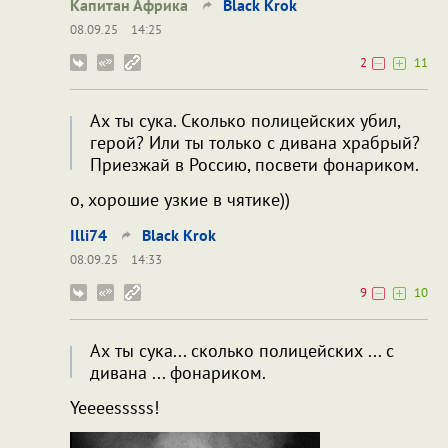
Капитан Африка
Black Krok
08.09.25
14:25
2
11
Ах ты сука. Сколько полицейских убил,
герой? Или ты только с дивана храбрый?
Приезжай в Россию, посвети фонариком.
о, хорошие узкие в чятике))
Illi74
Black Krok
08.09.25
14:33
9
10
Ах ты сука... сколько полицейских ... с
дивана ... фонариком.
Yeeeesssss!