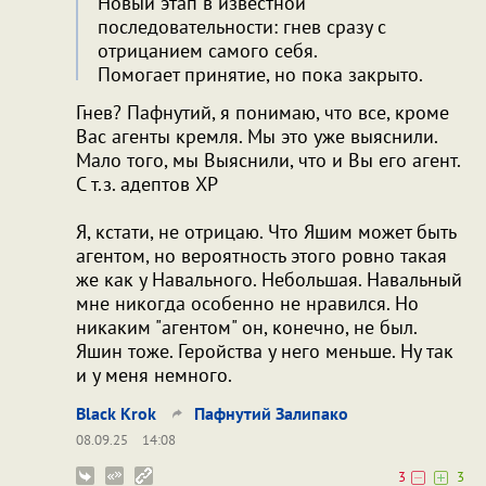
Новый этап в известной
последовательности: гнев сразу с
отрицанием самого себя.
Помогает принятие, но пока закрыто.
Гнев? Пафнутий, я понимаю, что все, кроме
Вас агенты кремля. Мы это уже выяснили.
Мало того, мы Выяснили, что и Вы его агент.
С т.з. адептов ХР
Я, кстати, не отрицаю. Что Яшим может быть
агентом, но вероятность этого ровно такая
же как у Навального. Небольшая. Навальный
мне никогда особенно не нравился. Но
никаким "агентом" он, конечно, не был.
Яшин тоже. Геройства у него меньше. Ну так
и у меня немного.
Black Krok
Пафнутий Залипако
08.09.25
14:08
3
3