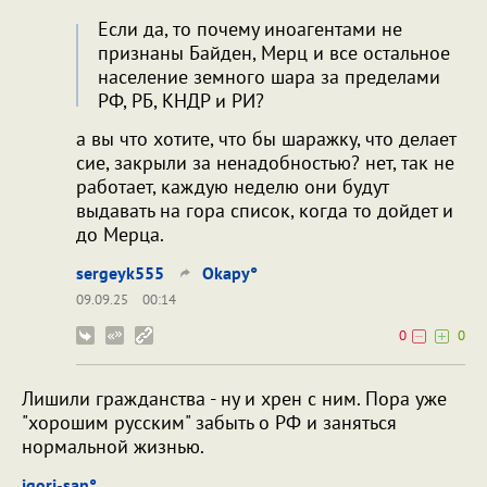
Если да, то почему иноагентами не
признаны Байден, Мерц и все остальное
население земного шара за пределами
РФ, РБ, КНДР и РИ?
а вы что хотите, что бы шаражку, что делает
сие, закрыли за ненадобностью? нет, так не
работает, каждую неделю они будут
выдавать на гора список, когда то дойдет и
до Мерца.
sergeyk555
Okapy°
09.09.25
00:14
0
0
Лишили гражданства - ну и хрен с ним. Пора уже
"хорошим русским" забыть о РФ и заняться
нормальной жизнью.
igori-san°