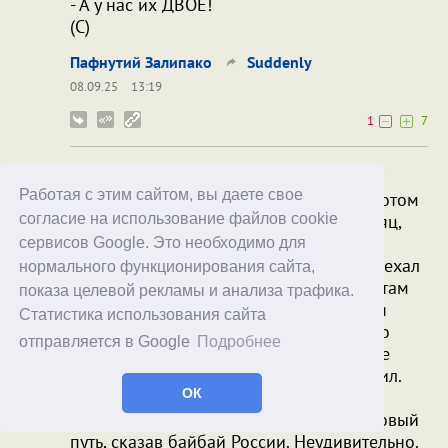
- А у нас их ДВОЕ!
(С)
Пафнутий Залипако
Suddenly
08.09.25
13:19
1
7
Насколько я помню, практически сразу
Работая с этим сайтом, вы даете свое
после начала войны Слепаков уехал. Потом
согласие на использование файлов cookie
ненадолго вернулся, буквально на месяц,
именно для того, чтобы полностью
сервисов Google. Это необходимо для
распродать все активы. А потом опять уехал
нормального функционирования сайта,
уже, ясно, что с концами. В Израиль. И там
показа целевой рекламы и анализа трафика.
ему глубоко фиолетово на все решения
Статистика использования сайта
российских судов. После признания его
отправляется в Google
Подробнее
инагентом он никакие плашки нигде не
ставит. Его оштрафовали. Он проигнорил.
ОК
Сейчас ему выписали пеню. Опять всех
пошлет... Человек, очевидно, выбрал новый
путь, сказав байбай России. Неудивительно.