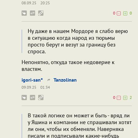
08.09.25
20:25
0
0
Ну даже в нашем Мордоре я слабо верю
в ситуацию когда народ из тюрьмы
просто берут и везут за границу без
спроса.
Непонятно, откуда такое недоверие к
властям.
igori-san°
Tanzolinan
09.09.25
01:34
0
2
В такой логике он может и быть - вряд ли
у Яшина и компании не спрашивали хотят
ли они, чтобы их обменяли. Наверняка
писали и подписывали какие-нибудь