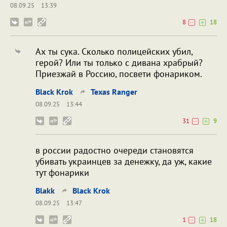
08.09.25
13:39
8
18
Ах ты сука. Сколько полицейских убил,
герой? Или ты только с дивана храбрый?
Приезжай в Россию, посвети фонариком.
Black Krok
Texas Ranger
08.09.25
13:44
31
9
в россии радостно очереди становятся
убивать украинцев за денежку, да уж, какие
тут фонарики
Blakk
Black Krok
08.09.25
13:47
1
18