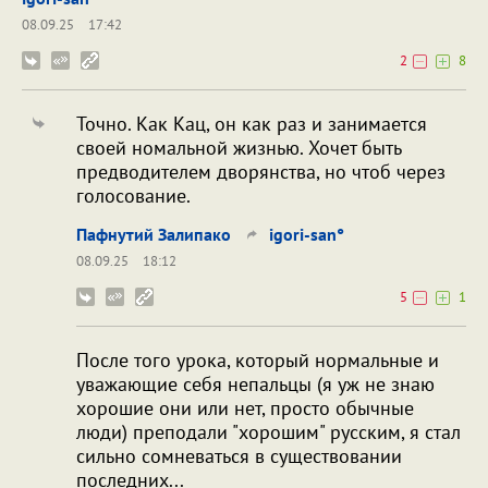
08.09.25
17:42
2
8
Точно. Как Кац, он как раз и занимается
своей номальной жизнью. Хочет быть
предводителем дворянства, но чтоб через
голосование.
Пафнутий Залипако
igori-san°
08.09.25
18:12
5
1
После того урока, который нормальные и
уважающие себя непальцы (я уж не знаю
хорошие они или нет, просто обычные
люди) преподали "хорошим" русским, я стал
сильно сомневаться в существовании
последних...