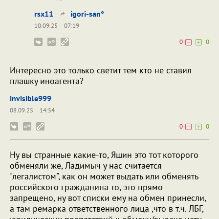
rsx11
igori-san°
10.09.25
07:19
0
0
Интересно это только светит тем кто не ставил
плашку иноагента?
invisible999
08.09.25
14:54
0
0
Ну вы странные какие-то, Яшин это тот которого
обменяли же, Ладимыч у нас считается
"легалистом", как он может выдать или обменять
российского гражданина то, это прямо
запрещено, ну вот списки ему на обмен принесли,
а там ремарка ответственного лица ,что в т.ч. ЛБГ,