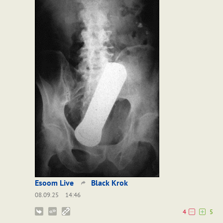
Esoom Live
Black Krok
08.09.25
14:46
4
5