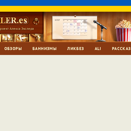
роект Алекса Экслера
ОБЗОРЫ
БАННИЗМЫ
ЛИКБЕЗ
ALI
РАССКА