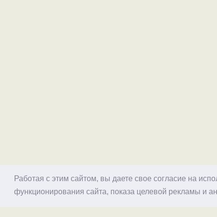
Работая с этим сайтом, вы даете свое согласие на исп
функционирования сайта, показа целевой рекламы и ан
© 1998–2026 Alex Exler