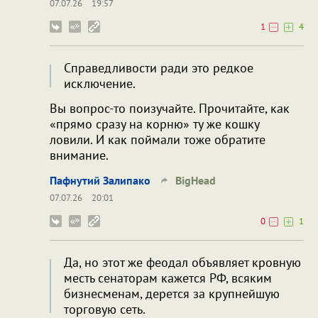
07.07.26
19:57
1
4
Справедливости ради это редкое
исключение.
Вы вопрос-то поизучайте. Прочитайте, как
«прямо сразу на корню» ту же кошку
ловили. И как поймали тоже обратите
внимание.
Пафнутий Залипако
BigHead
07.07.26
20:01
0
1
Да, но этот же феодал объявляет кровную
месть сенаторам кажется РФ, всяким
бизнесменам, дерется за крупнейшую
торговую сеть.