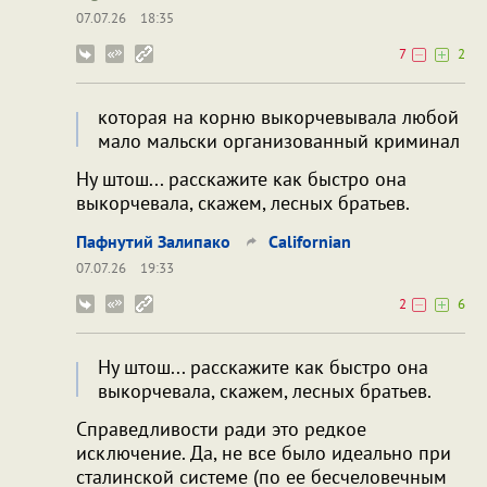
07.07.26
18:35
7
2
которая на корню выкорчевывала любой
мало мальски организованный криминал
Ну штош... расскажите как быстро она
выкорчевала, скажем, лесных братьев.
Пафнутий Залипако
Californian
07.07.26
19:33
2
6
Ну штош... расскажите как быстро она
выкорчевала, скажем, лесных братьев.
Справедливости ради это редкое
исключение. Да, не все было идеально при
сталинской системе (по ее бесчеловечным