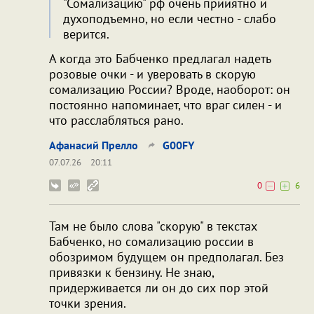
"Сомализацию" рф очень прииятно и
духоподъемно, но если честно - слабо
верится.
А когда это Бабченко предлагал надеть
розовые очки - и уверовать в скорую
сомализацию России? Вроде, наоборот: он
постоянно напоминает, что враг силен - и
что расслабляться рано.
Афанасий Прелло
G00FY
07.07.26
20:11
0
6
Там не было слова "скорую" в текстах
Бабченко, но сомализацию россии в
обозримом будущем он предполагал. Без
привязки к бензину. Не знаю,
придерживается ли он до сих пор этой
точки зрения.