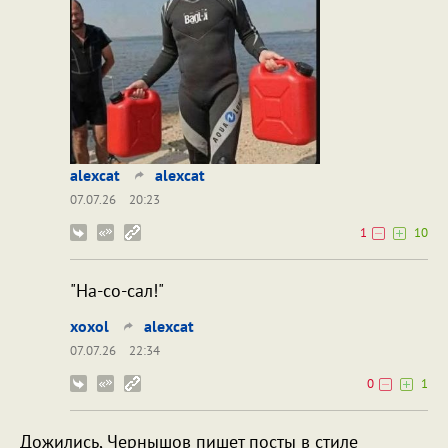
alexcat
alexcat
07.07.26
20:23
1
10
"На-со-сал!"
xoxol
alexcat
07.07.26
22:34
0
1
Дожились, Чернышов пишет посты в стиле