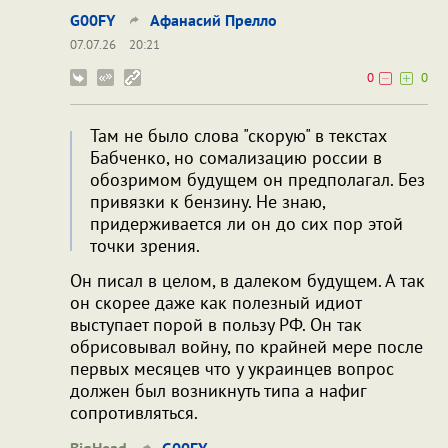
G00FY
Афанасий Прелло
07.07.26
20:21
0
0
Там не было слова "скорую" в текстах
Бабченко, но сомализацию россии в
обозримом будущем он предполагал. Без
привязки к бензину. Не знаю,
придерживается ли он до сих пор этой
точки зрения.
Он писал в целом, в далеком будущем. А так
он скорее даже как полезный идиот
выступает порой в пользу РФ. Он так
обрисовывал войну, по крайней мере после
первых месяцев что у украинцев вопрос
должен был возникнуть типа а нафиг
сопротивляться.
BigHead
G00FY