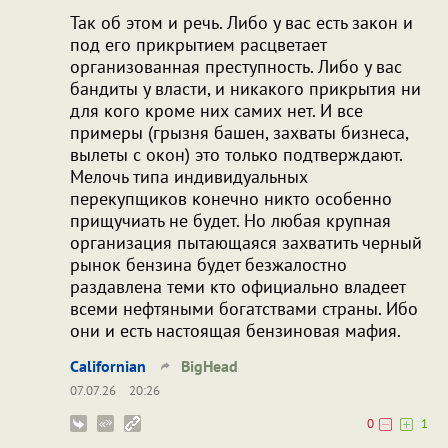
Так об этом и речь. Либо у вас есть закон и
под его прикрытием расцветает
организованная преступность. Либо у вас
бандиты у власти, и никакого прикрытия ни
для кого кроме них самих нет. И все
примеры (грызня башен, захваты бизнеса,
вылеты с окон) это только подтверждают.
Мелочь типа индивидуальных
перекупщиков конечно никто особенно
прищучиать не будет. Но любая крупная
организация пытающаяся захватить черный
рынок бензина будет безжалостно
раздавлена теми кто официально владеет
всеми нефтяными богатствами страны. Ибо
они и есть настоящая бензиновая мафия.
Californian
BigHead
07.07.26
20:26
0
1