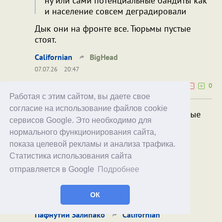
ну или сами потенциальные бандиты как
и население совсем деградировали
Дык они на фронте все. Тюрьмы пустые
стоят.
Californian
BigHead
07.07.26
20:47
0
0
Работая с этим сайтом, вы даете свое
согласие на использование файлов cookie
Дык они на фронте все. Тюрьмы пустые
сервисов Google. Это необходимо для
стоят.
нормального функционирования сайта,
Это в смысле что они уже как раз с
показа целевой рекламы и анализа трафика.
оружием, в том числе и тяжелым, и
Статистика использования сайта
обученные, да? Ну чо, удобно.
отправляется в Google
Подробнее
Ну и заодно опять читаем про кошку.
ОК
Конкретно про её состав.
Пафнутий Залипако
Californian