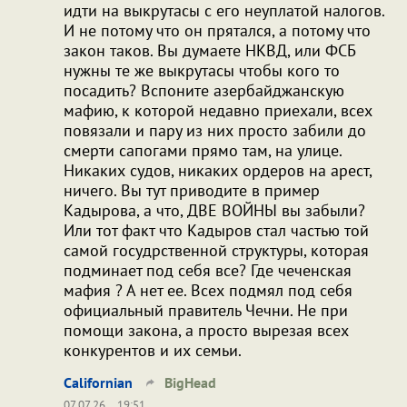
идти на выкрутасы с его неуплатой налогов.
И не потому что он прятался, а потому что
закон таков. Вы думаете НКВД, или ФСБ
нужны те же выкрутасы чтобы кого то
посадить? Вспоните азербайджанскую
мафию, к которой недавно приехали, всех
повязали и пару из них просто забили до
смерти сапогами прямо там, на улице.
Никаких судов, никаких ордеров на арест,
ничего. Вы тут приводите в пример
Кадырова, а что, ДВЕ ВОЙНЫ вы забыли?
Или тот факт что Кадыров стал частью той
самой госудрственной структуры, которая
подминает под себя все? Где чеченская
мафия ? А нет ее. Всех подмял под себя
официальный правитель Чечни. Не при
помощи закона, а просто вырезая всех
конкурентов и их семьи.
Californian
BigHead
07.07.26
19:51