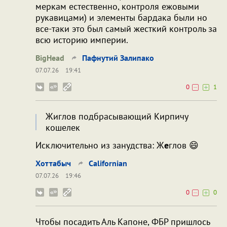
меркам естественно, контроля ежовыми
рукавицами) и элементы бардака были но
все-таки это был самый жесткий контроль за
всю историю империи.
BigHead
Пафнутий Залипако
07.07.26
19:41
0
1
Жиглов подбрасывающий Кирпичу
кошелек
Исключительно из занудства: Ж
е
глов 😄
Хоттабыч
Californian
07.07.26
19:46
0
0
Чтобы посадить Аль Капоне, ФБР пришлось