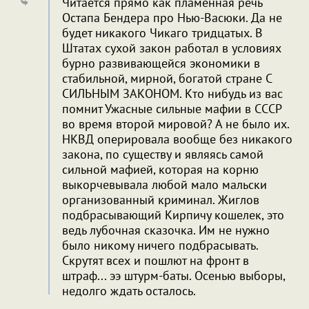
Читается прямо как пламенная речь
Остапа Бендера про Нью-Васюки. Да не
будет никакого Чикаго тридцатых. В
Штатах сухой закон работал в условиях
бурно развивающейся экономики в
стабильной, мирной, богатой стране С
СИЛЬНЫМ ЗАКОНОМ. Кто нибудь из вас
помнит Ужасные сильные мафии в СССР
во время второй мировой? А не было их.
НКВД оперировала вообще без никакого
закона, по существу и являясь самой
сильной мафией, которая на корню
выкорчевывала любой мало мальски
организованный криминал. Жиглов
подбрасывающий Кирпичу кошелек, это
ведь лубочная сказочка. Им не нужно
было никому ничего подбрасывать.
Скрутят всех и пошлют на фронт в
штраф... ээ штурм-баты. Осенью выборы,
недолго ждать осталось.