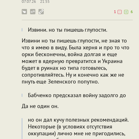
07.07.26
21:55
1
6
Извини. но ты пишешь глупости.
Извини но ты пишешь глупости, не зная то
что я имею в виду. Была херня и про то что
орки бесконечны, война долгая и еще
может в ядерную превратится и Украина
будет в руинах но типа готовьтесь,
сопротивляйтесь. Ну и конечно как же не
пнуть еще Зеленского попутно.
Бабченко предсказал войну задолго до
Да не один он.
но он дал кучу полезных рекомендаций.
Некоторые (в условиях отсутствия
оккупации) лично мне не пригодились,