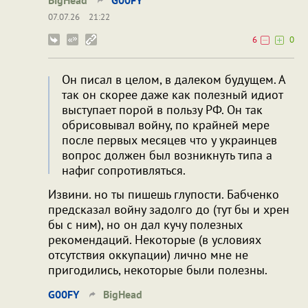
07.07.26
21:22
6
0
Он писал в целом, в далеком будущем. А
так он скорее даже как полезный идиот
выступает порой в пользу РФ. Он так
обрисовывал войну, по крайней мере
после первых месяцев что у украинцев
вопрос должен был возникнуть типа а
нафиг сопротивляться.
Извини. но ты пишешь глупости. Бабченко
предсказал войну задолго до (тут бы и хрен
бы с ним), но он дал кучу полезных
рекомендаций. Некоторые (в условиях
отсутствия оккупации) лично мне не
пригодились, некоторые были полезны.
G00FY
BigHead