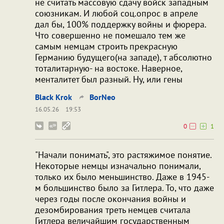
не считать массовую сдачу войск западным
союзникам. И любой соц.опрос в апреле
дал бы, 100% поддержку войны и фюрера.
Что совершенно не помешало тем же
самым немцам строить прекрасную
Германию будущего(на западе), т абсолютно
тоталитарную- на востоке. Наверное,
менталитет был разный. Ну, или гены
Black Krok
BorNeo
16.05.26
19:53
0
1
"Начали понимать", это растяжимое понятие.
Некоторые немцы изначально понимали,
только их было меньшинство. Даже в 1945-
м большинство было за Гитлера. То, что даже
через годы после окончания войны и
дезомбирования треть немцев считала
Гитлера величайшим государственным