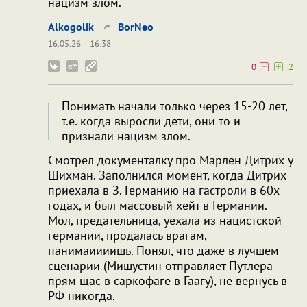
нацизм злом.
Alkogolik
BorNeo
16.05.26
16:38
0
2
Понимать начали только через 15-20 лет,
т.е. когда выросли дети, они то и
признали нацизм злом.
Смотрел документалку про Марлен Дитрих у
Шихман. Заполнился момент, когда Дитрих
приехала в З. Германию на гастроли в 60х
годах, и был массовый хейт в Германии.
Mол, предательница, уехала из нациcтской
германии, продалась врагам,
панимаиииишь. Понял, что даже в лучшем
сценарии (Мишустин отправляет Путлерa
прям щас в саркофаге в Гаагу), не вернусь в
РФ никогда.