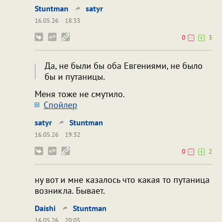
Stuntman
satyr
16.05.26
18:33
0
3
Да, не были бы оба Евгениями, не было
бы и путаницы.
Меня тоже не смутило.
Cпойлер
satyr
Stuntman
16.05.26
19:32
0
2
ну вот и мне казалось что какая то путаница
возникла. Бывает.
Daishi
Stuntman
16.05.26
20:05