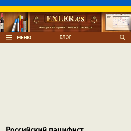
БЛОГ
МЕНЮ
Российский пацифист