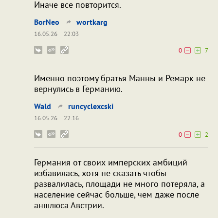
Иначе все повторится.
BorNeo
wortkarg
16.05.26
22:03
0
7
Именно поэтому братья Манны и Ремарк не
вернулись в Германию.
Wald
runcyclexcski
16.05.26
22:16
0
2
Германия от своих имперских амбиций
избавилась, хотя не сказать чтобы
развалилась, площади не много потеряла, а
население сейчас больше, чем даже после
аншлюса Австрии.