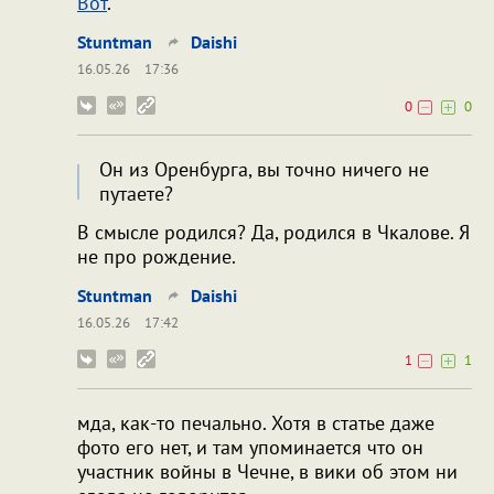
Вот
.
Stuntman
Daishi
16.05.26
17:36
0
0
Он из Оренбурга, вы точно ничего не
путаете?
В смысле родился? Да, родился в Чкалове. Я
не про рождение.
Stuntman
Daishi
16.05.26
17:42
1
1
мда, как-то печально. Хотя в статье даже
фото его нет, и там упоминается что он
участник войны в Чечне, в вики об этом ни