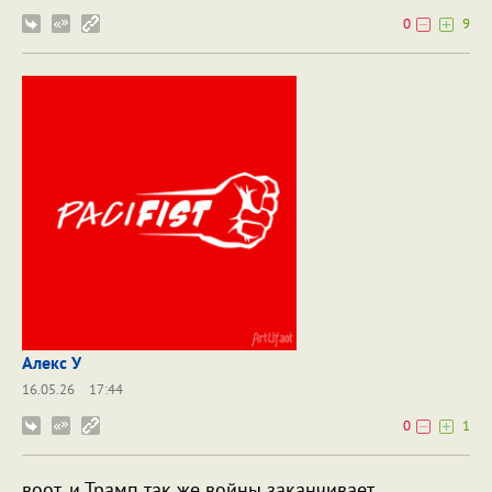
0
9
Алекс У
16.05.26
17:44
0
1
воот, и Трамп так же войны заканчивает