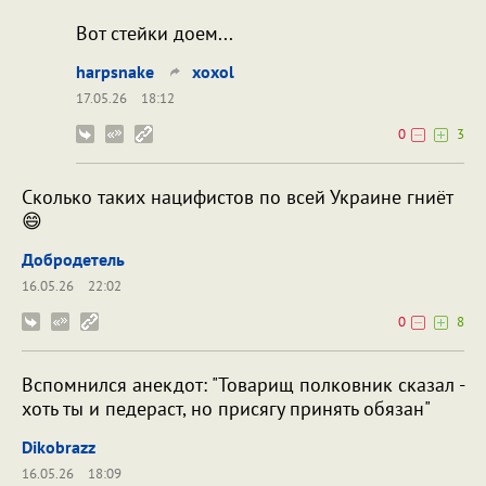
Вот стейки доем...
harpsnake
xoxol
17.05.26
18:12
0
3
Сколько таких нацифистов по всей Украине гниёт
😄
Добродетель
16.05.26
22:02
0
8
Вспомнился анекдот: "Товарищ полковник сказал -
хоть ты и педераст, но присягу принять обязан"
Dikobrazz
16.05.26
18:09