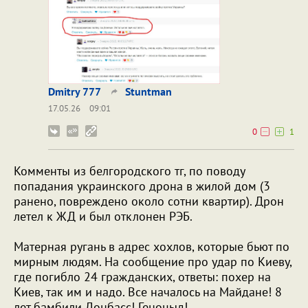
Dmitry 777
Stuntman
17.05.26
09:01
0
1
Комменты из белгородского тг, по поводу
попадания украинского дрона в жилой дом (3
ранено, повреждено около сотни квартир). Дрон
летел к ЖД и был отклонен РЭБ.
Матерная ругань в адрес хохлов, которые бьют по
мирным людям. На сообщение про удар по Киеву,
где погибло 24 гражданских, ответы: похер на
Киев, так им и надо. Все началось на Майдане! 8
лет бамбили Донбасс! Геноцыд!