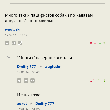
Много таких пацифистов собаки по канавам
доедают. И это правильно...
wugluskr
17.05.26
07:22
0
9
"Многих" наверное всё-таки.
Dmitry 777
wugluskr
17.05.26
08:49
1
1
И этих тоже.
xoxol
Dmitry 777
17.05.26
09:50