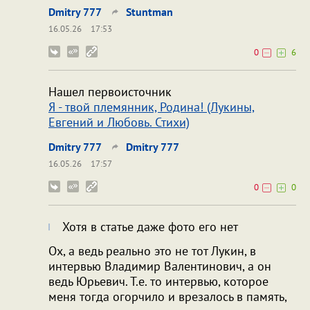
Dmitry 777
Stuntman
16.05.26
17:53
0
6
Нашел первоисточник
Я - твой племянник, Родина! (Лукины,
Евгений и Любовь. Стихи)
Dmitry 777
Dmitry 777
16.05.26
17:57
0
0
Хотя в статье даже фото его нет
Ох, а ведь реально это не тот Лукин, в
интервью Владимир Валентинович, а он
ведь Юрьевич. Т.е. то интервью, которое
меня тогда огорчило и врезалось в память,