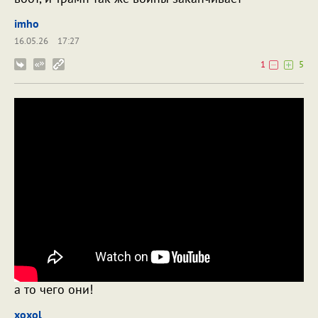
imho
16.05.26
17:27
1
5
а то чего они!
xoxol