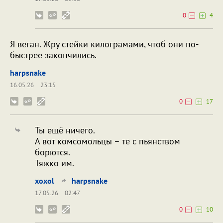
0
4
Я веган. Жру стейки килограмами, чтоб они по-
быстрее закончились.
harpsnake
16.05.26
23:15
0
17
Ты ещё ничего.
А вот комсомольцы – те с пьянством
борются.
Тяжко им.
xoxol
harpsnake
17.05.26
02:47
0
10