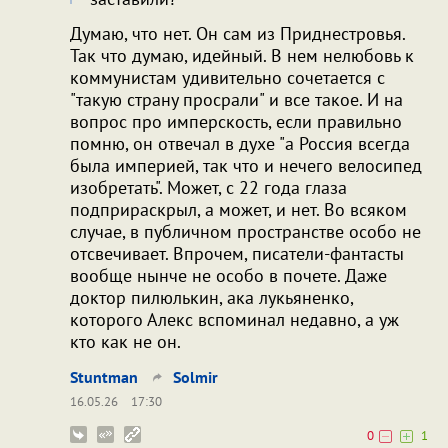
Думаю, что нет. Он сам из Приднестровья.
Так что думаю, идейный. В нем нелюбовь к
коммунистам удивительно сочетается с
"такую страну просрали" и все такое. И на
вопрос про имперскость, если правильно
помню, он отвечал в духе "а Россия всегда
была империей, так что и нечего велосипед
изобретать". Может, с 22 года глаза
подприраскрыл, а может, и нет. Во всяком
случае, в публичном пространстве особо не
отсвечивает. Впрочем, писатели-фантасты
вообще нынче не особо в почете. Даже
доктор пилюлькин, ака лукьяненко,
которого Алекс вспоминал недавно, а уж
кто как не он.
Stuntman
Solmir
16.05.26
17:30
0
1