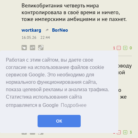
Великобритания четверть мира
контролировала в своё время и ничего,
тоже имперскими амбициями и не пахнет.
wortkarg
BorNeo
16.05.26
22:44
1
0
Работая с этим сайтом, вы даете свое
Комменты из белгородского тг, по поводу
согласие на использование файлов cookie
попадания украинского дрона в жилой
сервисов Google. Это необходимо для
дом
нормального функционирования сайта,
А есть там коменты по поводу "нештатно
показа целевой рекламы и анализа трафика.
сошедшей" бомбы, убившей тамошнего же
Статистика использования сайта
росиянина сквозь крышу его же дома?
отправляется в Google
Подробнее
xoxol
BorNeo
ОК
17.05.26
02:45
0
3