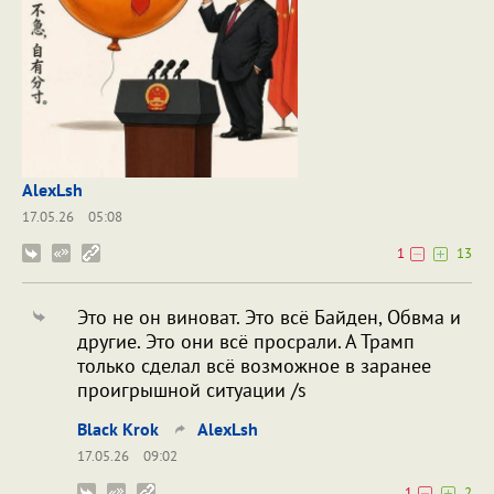
AlexLsh
17.05.26
05:08
1
13
Это не он виноват. Это всё Байден, Обвма и
другие. Это они всё просрали. А Трамп
только сделал всё возможное в заранее
проигрышной ситуации /s
Black Krok
AlexLsh
17.05.26
09:02
1
2