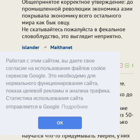
Общепринятое корректное утверждение: до
промышленной революции экономика азии
покрывала экономику всего остального
мира как бык овцу.
Не скатывайтесь пожалуйста в фекальное
словоблудство, это выглядит неприятно.
islander
Maithanet
17.05.26
14:00
Работая с этим сайтом, вы даете свое
2
1
согласие на использование файлов cookie
сервисов Google. Это необходимо для
До рождения христа все еще грустнее.
нормального функционирования сайта,
показа целевой рекламы и анализа трафика.
Не столько до рождения Христа, сколько до
Статистика использования сайта
македонского шурика, а так-то да...
отправляется в Google
Подробнее
Впрочем, всё это мелочи жизни и чесание
гондурасов. Не исключено, что лет через 50-
100 действительно Китай станет не только
ОК
копировальной мастерской, но там и
научатся что-то придумывать. Уверен, у них