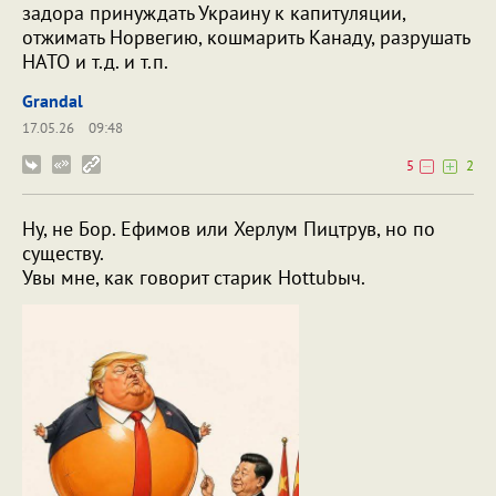
задора принуждать Украину к капитуляции,
отжимать Норвегию, кошмарить Канаду, разрушать
НАТО и т.д. и т.п.
Grandal
17.05.26
09:48
5
2
Ну, не Бор. Ефимов или Херлум Пицтрув, но по
существу.
Увы мне, как говорит старик Hottubыч.