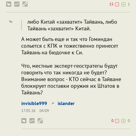
15
1
либо Китай «захватит» Тайвань, либо
Тайвань «захватит» Китай.
А может быть еще и так что Гоминдан
сольется с КПК и тожественно принесет
Тайвань на бюдочке к Си.
Что, местные эксперт-геостратегы будут
говорить что так никогда не будет?
Внимание вопрос - КТО сейчас в Тайване
блокирует поставки оружия их Штатов в
Тайвань?
invisible999
islander
17.05.26
04:09
0
0