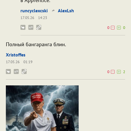
в Apprentice.
runcyclexcski
AlexLsh
17.05.26
14:23
0
0
Полный бангаранга блин.
Xristoffes
17.05.26
01:19
0
2