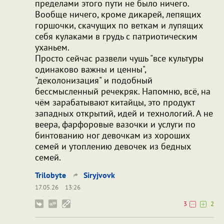
пределами этого пути не было ничего.
Вообще ничего, кроме дикарей, лепящих
горшочки, скачущих по веткам и лупящих
себя кулаками в грудь с патриотическим
уханьем.
Просто сейчас развели чушь "все культуры
одинаково важны и ценны",
"деколонизация" и подобный
бессмысленный речекряк. Напомню, всё, на
чём зарабатывают китайцы, это продукт
западных открытий, идей и технологий. А не
веера, фарфоровые вазочки и услуги по
бинтованию ног девочкам из хороших
семей и утоплению девочек из бедных
семей.
Trilobyte
Siryjvovk
17.05.26
13:26
3
2