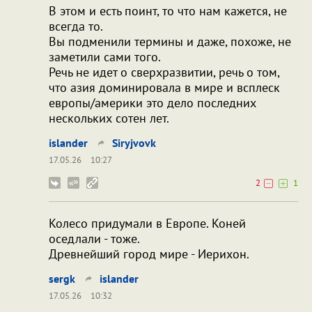
В этом и есть поинт, то что нам кажется, не
всегда то.
Вы подменили термины и даже, похоже, не
заметили сами того.
Речь не идет о сверхразвитии, речь о том,
что азия доминировала в мире и всплеск
европы/америки это дело последних
нескольких сотен лет.
islander
Siryjvovk
17.05.26
10:27
2
1
Колесо придумали в Европе. Коней
оседлали - тоже.
Древнейший город мире - Иерихон.
sergk
islander
17.05.26
10:32