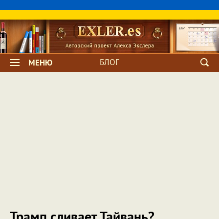
БЛОГ
МЕНЮ
Трамп сливает Тайвань?