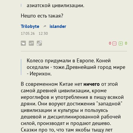
азиатской цивилизации.
Нешто есть такая?
Trilobyte
islander
17.05.26
12:30
0
0
Колесо придумали в Европе. Коней
оседлали - тоже.Древнейший город мире
- Иерихон.
В современном Китае нет
ничего
от этой
самой древней цивилизации, кроме
иероглифов и употребления в пищу всякой
дряни. Они воруют достижения "западной"
цивилизации и культуры и пользуясь
дешевой и дисциплинированной рабочей
силой, производят и продают дешево.
Сказки про то, что там якобы тыщу лет