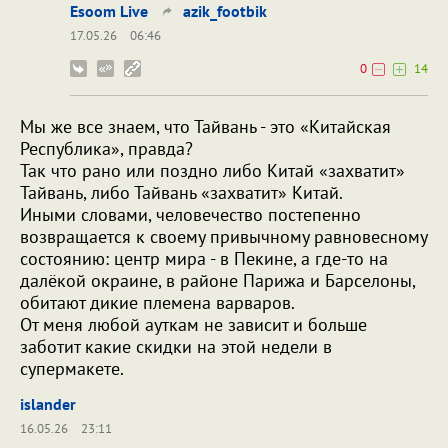
Esoom Live
azik_footbik
17.05.26
06:46
0
14
Мы же все знаем, что Тайвань - это «Китайская
Республика», правда?
Так что рано или поздно либо Китай «захватит»
Тайвань, либо Тайвань «захватит» Китай.
Иными словами, человечество постепенно
возвращается к своему привычному равновесному
состоянию: центр мира - в Пекине, а где-то на
далёкой окраине, в районе Парижа и Барселоны,
обитают дикие племена варваров.
От меня любой ауткам не зависит и больше
заботит какие скидки на этой недели в
супермакете.
islander
16.05.26
23:11