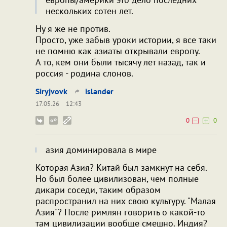
нескольких сотен лет.
Ну я же не против.
Просто, уже забыв уроки истории, я все таки
не помню как азиаты открывали европу.
А то, кем они были тысячу лет назад, так и
россия - родина слонов.
Siryjvovk
islander
17.05.26
12:43
0
0
азия доминировала в мире
Которая Азия? Китай был замкнут на себя.
Но был более цивилизован, чем полные
дикари соседи, таким образом
распространил на них свою культуру. "Малая
Азия"? После римлян говорить о какой-то
там цивилизации вообще смешно. Индия?