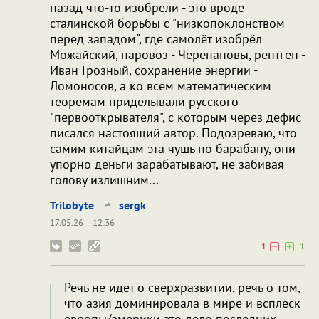
назад что-то изобрели - это вроде
сталинской борьбы с "низкопоклонством
перед западом", где самолёт изобрёл
Можайский, паровоз - Черепановы, рентген -
Иван Грозный, сохранение энергии -
Ломоносов, а ко всем математическим
теоремам приделывали русского
"первооткрывателя", с которым через дефис
писался настоящий автор. Подозреваю, что
самим китайцам эта чушь по барабану, они
упорно деньги зарабатывают, не забивая
голову излишним...
Trilobyte
sergk
17.05.26
12:36
1
1
Речь не идет о сверхразвитии, речь о том,
что азия доминировала в мире и всплеск
европы/америки это дело последних