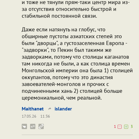
и тоже не тянули прям-таки центр мира из-
за отсутствия относительно быстрой и
стабильной постоянной связи.
Даже если натянуть на глобус, что
обширные пустоты азиатских степей это
были "дворцы", а густозаселенная Европа -
"задворки", то Пекин был такими же
задворками, потому что столицы каганатов
там никогда не были, а как столица времен
Монгольской империи она была 1) столицей
оккупантов, потому что это династия
завоевателей-монголов и прочих с
подчиненными хань 2) столицей больше
церемониальной, чем реальной.
Maithanet
islander
17.05.26
11:36
1
3