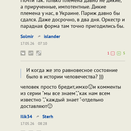
Почти так. Только племена давно не дикие,
а прирученные, импотентные. Дикие
племена у нас, в Украине. Париж давно бы
сдался. Даже досрочно, в два дня. Оркестр и
парадная форма там точно пригодились бы.
Solmir
islander
17.05.26
07:10
1
5
И когда же это равновесное состояние
было в истории человечества? )))
человек просто бредит,имхо🙂и комменты
из серии "мы все знаем","как нам всем
известно ","каждый знает "-отдельно
доставляют🙂
Ilik34
Sterh
17.05.26
08:28