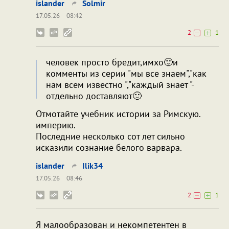
islander
Solmir
17.05.26
08:42
2
1
человек просто бредит,имхо🙂и
комменты из серии "мы все знаем","как
нам всем известно ","каждый знает "-
отдельно доставляют🙂
Отмотайте учебник истории за Римскую.
империю.
Последние несколько сот лет сильно
исказили сознание белого варвара.
islander
Ilik34
17.05.26
08:46
2
1
Я малообразован и некомпетентен в