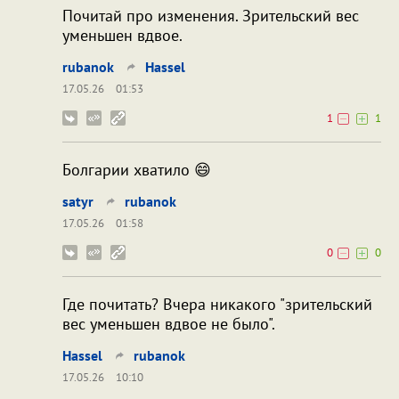
Почитай про изменения. Зрительский вес
уменьшен вдвое.
rubanok
Hassel
17.05.26
01:53
1
1
Болгарии хватило 😄
satyr
rubanok
17.05.26
01:58
0
0
Где почитать? Вчера никакого "зрительский
вес уменьшен вдвое не было".
Hassel
rubanok
17.05.26
10:10