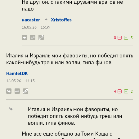
Не друг он, с такими друзьями врагов не
надо
uacaster
Xristoffes
16.05.26
15:39
0
5
Италия и Израиль мои фавориты, но победит опять
какой-нибудь треш или вопли, типа финов.
HamletDK
16.05.26
14:13
4
2
Италия и Израиль мои фавориты, но
победит опять какой-нибудь треш или
вопли, типа финов.
Мне все ещё обидно за Томи Кэша с