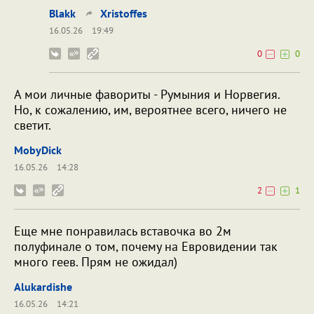
Blakk
Xristoffes
16.05.26
19:49
0
0
А мои личные фавориты - Румыния и Норвегия.
Но, к сожалению, им, вероятнее всего, ничего не
светит.
MobyDick
16.05.26
14:28
2
1
Еще мне понравилась вставочка во 2м
полуфинале о том, почему на Евровидении так
много геев. Прям не ожидал)
Alukardishe
16.05.26
14:21