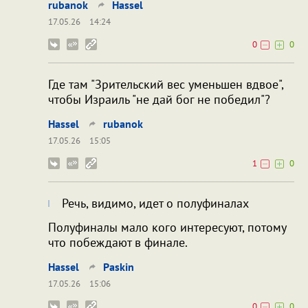
rubanok
Hassel
17.05.26
14:24
0
0
Где там "Зрительский вес уменьшен вдвое",
чтобы Израиль "не дай бог не победил"?
Hassel
rubanok
17.05.26
15:05
1
0
Речь, видимо, идет о полуфиналах
Полуфиналы мало кого интересуют, потому
что побеждают в финале.
Hassel
Paskin
17.05.26
15:06
0
0