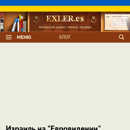
БЛОГ
МЕНЮ
Израиль на "Евровидении"