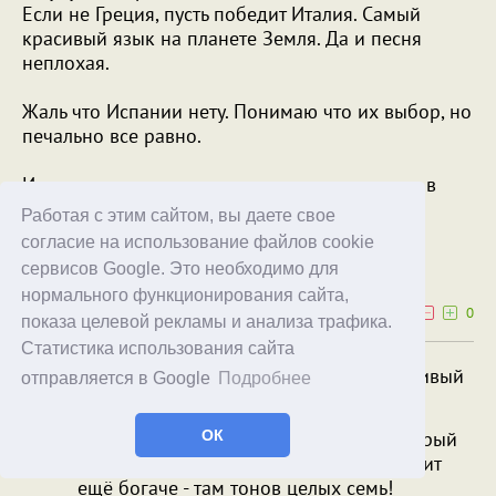
Если не Греция, пусть победит Италия. Самый
красивый язык на планете Земля. Да и песня
неплохая.
Жаль что Испании нету. Понимаю что их выбор, но
печально все равно.
Израильтяне пусть меня сильно не ругают, но в
этом году песня так себе.
Работая с этим сайтом, вы даете свое
согласие на использование файлов cookie
Xristoffes
сервисов Google. Это необходимо для
16.05.26
13:39
нормального функционирования сайта,
4
0
показа целевой рекламы и анализа трафика.
Статистика использования сайта
...пусть победит Италия. Самый красивый
отправляется в Google
Подробнее
язык на планете Земля.
Это ты китайского не слышал (тот, который
ОК
путонхуа). Собственно кантонский звучит
ещё богаче - там тонов целых семь!