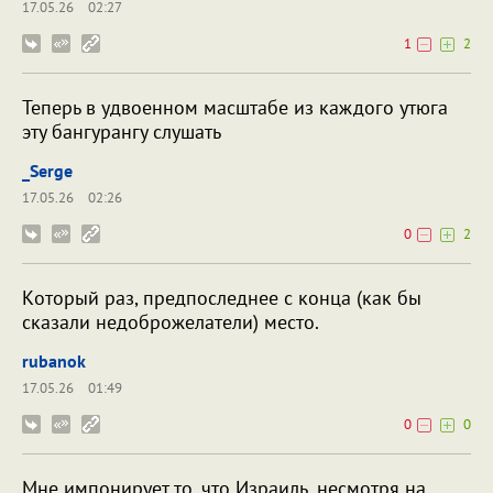
17.05.26
02:27
1
2
Теперь в удвоенном масштабе из каждого утюга
эту бангурангу слушать
_Serge
17.05.26
02:26
0
2
Kоторый раз, предпоследнее с конца (как бы
сказали недоброжелатели) место.
rubanok
17.05.26
01:49
0
0
Мне импонирует то, что Израиль, несмотря на