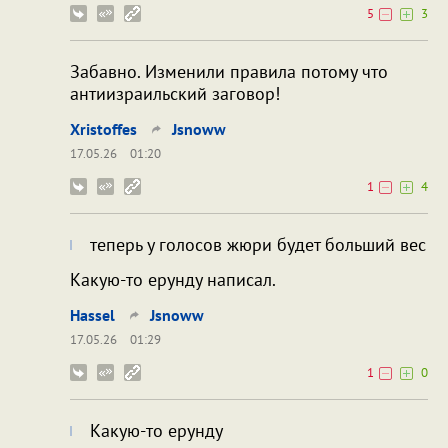
5
3
Забавно. Изменили правила потому что
антиизраильский заговор!
Xristoffes
Jsnoww
17.05.26
01:20
1
4
теперь у голосов жюри будет больший вес
Какую-то ерунду написал.
Hassel
Jsnoww
17.05.26
01:29
1
0
Какую-то ерунду