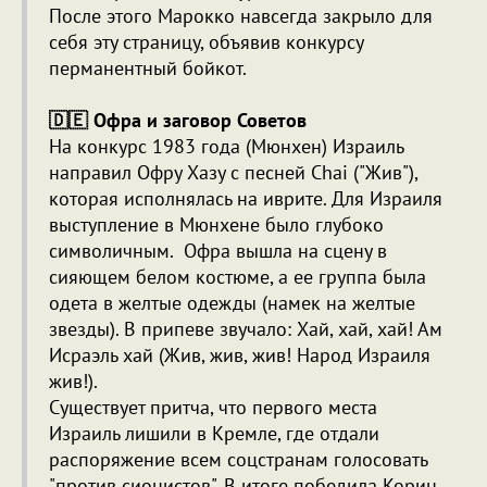
После этого Марокко навсегда закрыло для
себя эту страницу, объявив конкурсу
перманентный бойкот.
🇩🇪 Офра и заговор Советов
На конкурс 1983 года (Мюнхен) Израиль
направил Офру Хазу с песней Chai ("Жив"),
которая исполнялась на иврите. Для Израиля
выступление в Мюнхене было глубоко
символичным. Офра вышла на сцену в
сияющем белом костюме, а ее группа была
одета в желтые одежды (намек на желтые
звезды). В припеве звучало: Хай, хай, хай! Ам
Исраэль хай (Жив, жив, жив! Народ Израиля
жив!).
Существует притча, что первого места
Израиль лишили в Кремле, где отдали
распоряжение всем соцстранам голосовать
"против сионистов". В итоге победила Корин