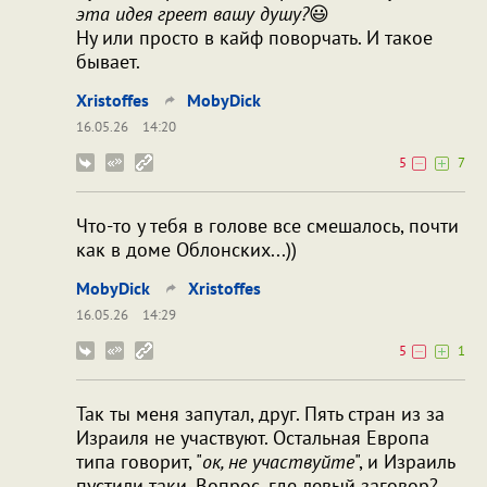
эта идея греет вашу душу?
😃
Ну или просто в кайф поворчать. И такое
бывает.
Xristoffes
MobyDick
16.05.26
14:20
5
7
Что-то у тебя в голове все смешалось, почти
как в доме Облонских...))
MobyDick
Xristoffes
16.05.26
14:29
5
1
Так ты меня запутал, друг. Пять стран из за
Израиля не участвуют. Остальная Европа
типа говорит, "
ок, не участвуйте
", и Израиль
пустили таки. Вопрос, где левый заговор?