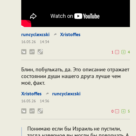
runcyclexcski
Xristoffes
16.05.26
14:34
1
4
Блин, побулькать, да. Это описание отражает
состоянии души нашего друга лучше чем
моё, факт.
Xristoffes
runcyclexcski
16.05.26
14:36
0
5
Понимаю если бы Израиль не пустили,
тогда наверное вы могли бы поворчать. А