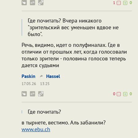
1
0
Где почитать? Вчера никакого
"зрительский вес уменьшен вдвое не
было".
Речь, видимо, идет о полуфиналах. Где в
отличии от прошлых лет, когда голосовали
только зрители - половина голосов теперь
дается судьями
Paskin
Hassel
17.05.26
13:25
0
0
Где почитать?
в тырнете, вестимо. Аль забанили?
www.ebu.ch