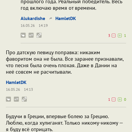
прошлого года. Реальный победитель. Весь
год включаю время от времени.
Alukardishe
HamletDK
16.05.26
14:19
3
1
Про датскую певицу поправка: никаким
фаворитом она не была. Все заранее признавали,
что песня была очень плохая. Даже в Дании на
неё совсем не расчитывали.
HamletDK
16.05.26
14:13
1
0
Будучи в Греции, впервые болею за Грецию.
Люблю, когда хулиганят. Только никому-никому —
я буду всё отрицать.