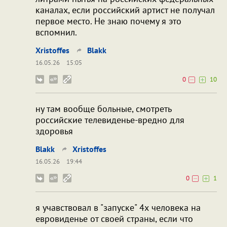
каналах, если российский артист не получал
первое место. Не знаю почему я это
вспомнил.
Xristoffes
Blakk
16.05.26
15:05
0
10
ну там вообще больные, смотреть
российские телевиденье-вредно для
здоровья
Blakk
Xristoffes
16.05.26
19:44
0
1
я учавствовал в "запуске" 4х человека на
евровиденье от своей страны, если что