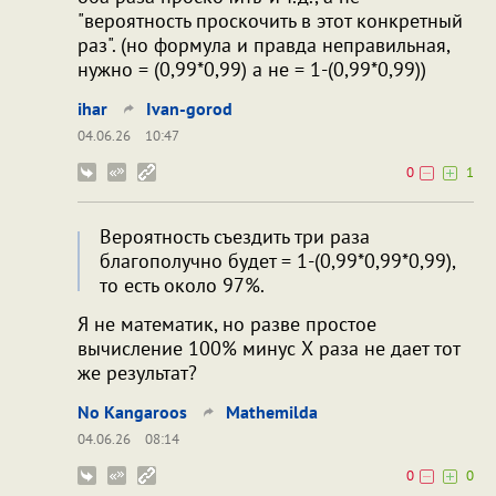
"вероятность проскочить в этот конкретный
раз". (но формула и правда неправильная,
нужно = (0,99*0,99) а не = 1-(0,99*0,99))
ihar
Ivan-gorod
04.06.26
10:47
0
1
Вероятность съездить три раза
благополучно будет = 1-(0,99*0,99*0,99),
то есть около 97%.
Я не математик, но разве простое
вычисление 100% минус Х раза не дает тот
же результат?
No Kangaroos
Mathemilda
04.06.26
08:14
0
0