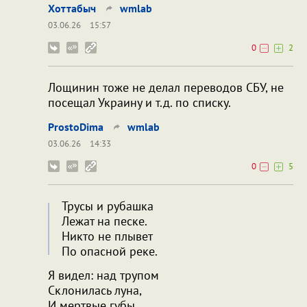
Хоттабыч
wmlab
03.06.26
15:57
0
2
Лощинин тоже не делал переводов СБУ, не
посещал Украину и т.д. по списку.
ProstoDima
wmlab
03.06.26
14:33
0
5
Трусы и рубашка
Лежат на песке.
Никто не плывет
По опасной реке.
Я видел: над трупом
Склонилась луна,
И мертвые губы