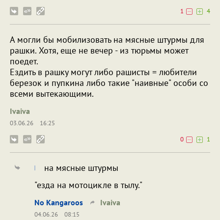
1
4
А могли бы мобилизовать на мясные штурмы для
рашки. Хотя, еще не вечер - из тюрьмы может
поедет.
Ездить в рашку могут либо рашисты = любители
березок и пупкина либо такие "наивные" особи со
всеми вытекающими.
Ivaiva
03.06.26
16:25
0
1
на мясные штурмы
"езда на мотоцикле в тылу."
No Kangaroos
Ivaiva
04.06.26
08:15