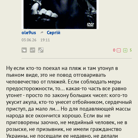
ole9us
Сергій
03.06.26
19:11
0
5
Ну если кто-то поехал на пляж и там утонул в
пьяном виде, это не повод отговаривать
человечество от пляжей. Если соблюдать меры
предосторожности, то... какая-то часть все равно
утонет - просто по закону больших чисел: кого-то
укусит акула, кто-то унесет отбойником, сердечный
приступ, да мало ли... Но для подавляющей массы
народа все окончится хорошо. Если вы не
приговорены заочно, не медийный человек, не в
розыске, не призывник, не имели гражданство
Украины, не посещали ее недавно, не делали