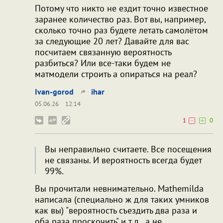
Потому что никто не ездит точно известное
заранее количество раз. Вот вы, например,
сколько точно раз будете летать самолётом
за следующие 20 лет? Давайте для вас
посчитаем связанную вероятность
разбиться? Или все-таки будем не
матмодели строить а опираться на реал?
Ivan-gorod
ihar
05.06.26
12:14
1
0
Вы неправильно считаете. Все посещения
не связаны. И вероятность всегда будет
99%.
Вы прочитали невнимательно. Mathemilda
написала (специально ж для таких умников
как вы) "вероятность съездить два раза и
оба раза проскочить" и т.д., а не