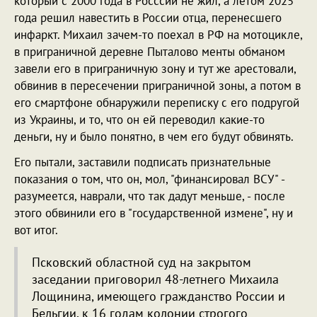
который с 2000 года в Росссии не жил, а летом 2025
года решил навестить в России отца, перенесшего
инфаркт. Михаил зачем-то поехал в РФ на мотоцикле,
в приграничной деревне Пыталово менты обманом
завели его в приграничную зону и тут же арестовали,
обвинив в пересечении приграничной зоны, а потом в
его смартфоне обнаружили переписку с его подругой
из Украины, и то, что он ей переводил какие-то
деньги, ну и было понятно, в чем его будут обвинять.
Его пытали, заставили подписать признательные
показания о том, что он, мол, "финансировал ВСУ" -
разумеется, наврали, что так дадут меньше, - после
этого обвинили его в "государственной измене", ну и
вот итог.
Псковский областной суд на закрытом
заседании приговорил 48-летнего Михаила
Лощинина, имеющего гражданство России и
Бельгии, к 16 годам колонии строгого