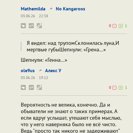
Mathemilda
No Kangaroos
03.06.26
22:58
0
1
Я видел: над трупомСклонилась луна,И
мертвые губыШепнули: «Грена…»
Шепнули: «Генна…»
ole9us
Алекс У
03.06.26
19:12
0
1
Вероятность не велика, конечно. Да и
обыватели не знают о таких примерах. А
если вдруг услышат, утешают себя мыслью,
что у него наверняка было не всё чисто.
Ведь "просто так никого не задерживают"