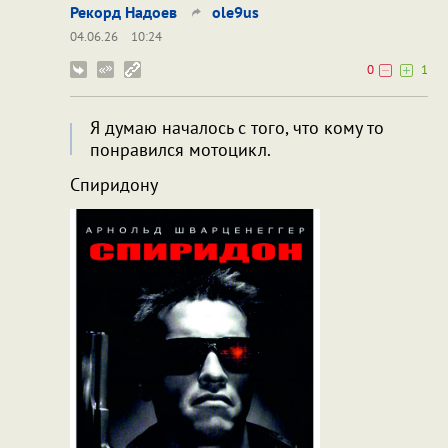
Рекорд Надоев
ole9us
04.06.26
10:24
0
1
Я думаю началось с того, что кому то
понравился мотоцикл.
Спиридону