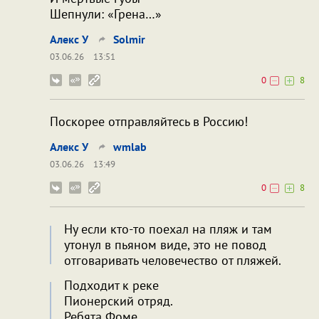
Шепнули: «Грена…»
Алекс У
Solmir
03.06.26
13:51
0
8
Поскорее отправляйтесь в Россию!
Алекс У
wmlab
03.06.26
13:49
0
8
Ну если кто-то поехал на пляж и там
утонул в пьяном виде, это не повод
отговаривать человечество от пляжей.
Подходит к реке
Пионерский отряд.
Ребята Фоме