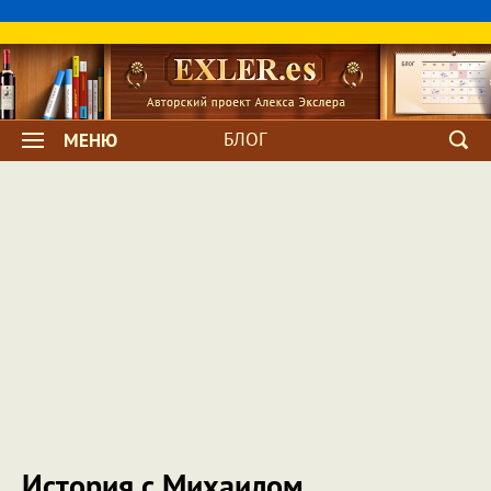
БЛОГ
МЕНЮ
История с Михаилом