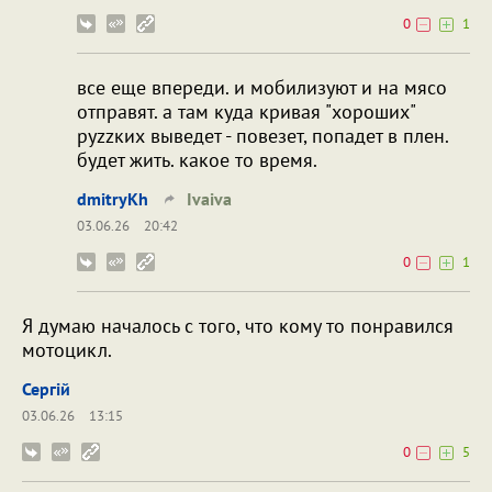
0
1
все еще впереди. и мобилизуют и на мясо
отправят. а там куда кривая "хороших"
руzzких выведет - повезет, попадет в плен.
будет жить. какое то время.
dmitryKh
Ivaiva
03.06.26
20:42
0
1
Я думаю началось с того, что кому то понравился
мотоцикл.
Сергій
03.06.26
13:15
0
5