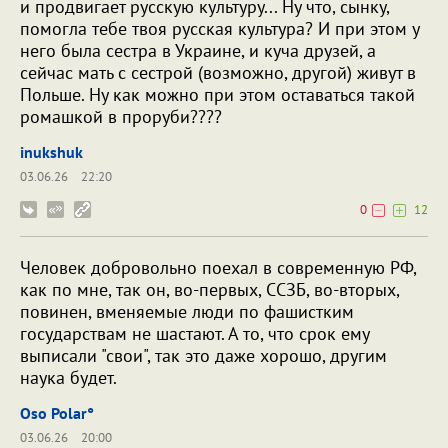
и продвигает русскую культуру... Ну что, сынку,
помогла тебе твоя русская культура? И при этом у
него была сестра в Украине, и куча друзей, а
сейчас мать с сестрой (возможно, другой) живут в
Польше. Ну как можно при этом оставаться такой
ромашкой в проруби????
inukshuk
03.06.26
22:20
0
12
Человек добровольно поехал в современную РФ,
как по мне, так он, во-первых, ССЗБ, во-вторых,
повинен, вменяемые люди по фашистким
государствам не шастают. А то, что срок ему
выписали "свои", так это даже хорошо, другим
наука будет.
Oso Polar°
03.06.26
20:00