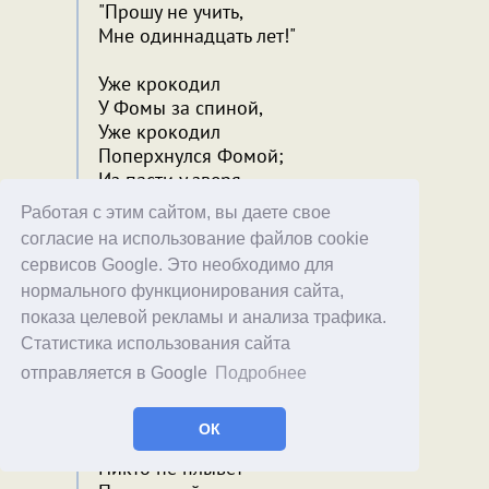
"Прошу не учить,
Мне одиннадцать лет!"
Уже крокодил
У Фомы за спиной,
Уже крокодил
Поперхнулся Фомой;
Из пасти у зверя
Торчит голова.
Работая с этим сайтом, вы даете свое
До берега
согласие на использование файлов cookie
Ветер доносит слова:
сервисов Google. Это необходимо для
"Непра...
нормального функционирования сайта,
Я не ве..."
показа целевой рекламы и анализа трафика.
Аллигатор вздохнул
Статистика использования сайта
И, сытый,
В зеленую воду нырнул.
отправляется в Google
Подробнее
Трусы и рубашка
ОК
Лежат на песке.
Никто не плывет