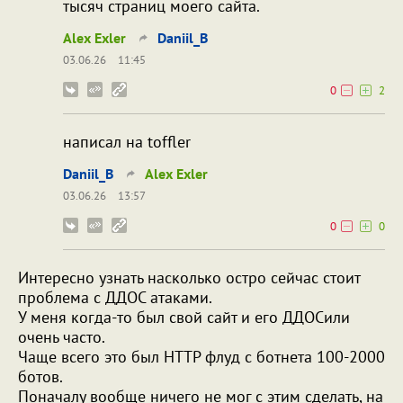
тысяч страниц моего сайта.
Alex Exler
Daniil_B
03.06.26
11:45
0
2
написал на toffler
Daniil_B
Alex Exler
03.06.26
13:57
0
0
Интересно узнать насколько остро сейчас стоит
проблема с ДДОС атаками.
У меня когда-то был свой сайт и его ДДОСили
очень часто.
Чаще всего это был HTTP флуд с ботнета 100-2000
ботов.
Поначалу вообще ничего не мог с этим сделать, на