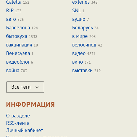
Calella
exler.es
152
342
RIP
SNL
133
1
авто
аудио
525
7
Барселона
Беларусь
124
34
бытовуха
в мире
1538
203
вакцинация
велосипед
18
42
Венесуэла
видео
1
4871
видеоблог
вино
6
371
война
выставки
703
219
Все теги
ИНФОРМАЦИЯ
О разделе
RSS-лента
Личный кабинет