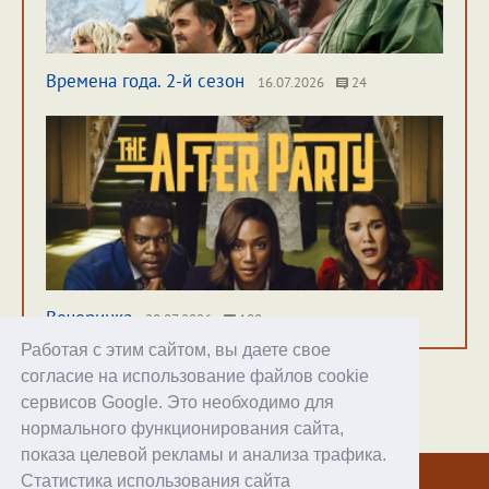
Времена года. 2-й сезон
16.07.2026
24
Вечеринка
20.07.2026
100
Работая с этим сайтом, вы даете свое
согласие на использование файлов cookie
сервисов Google. Это необходимо для
нормального функционирования сайта,
Хостинг
показа целевой рекламы и анализа трафика.
Статистика использования сайта
© 1998–2026 Alex Exler