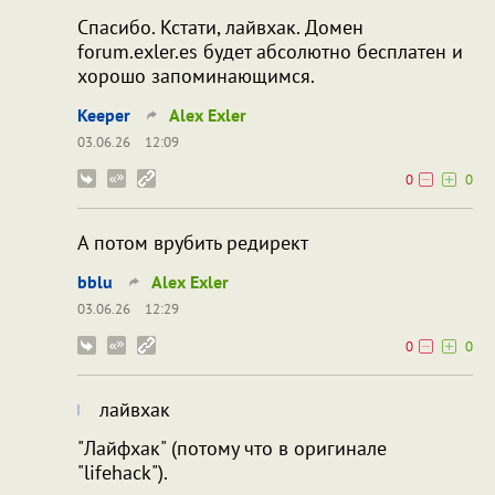
Спасибо. Кстати, лайвхак. Домен
forum.exler.es будет абсолютно бесплатен и
хорошо запоминающимся.
Keeper
Alex Exler
03.06.26
12:09
0
0
А потом врубить редирект
bblu
Alex Exler
03.06.26
12:29
0
0
лайвхак
"Лайфхак" (потому что в оригинале
"lifehack").