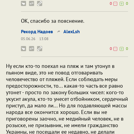
0
0
ОК, спасибо за пояснение.
Рекорд Надоев
AlexLsh
05.06.26
13:08
0
0
Ну если кто-то поехал на пляж и там утонул в
пьяном виде, это не повод отговаривать
человечество от пляжей. Если соблюдать меры
предосторожности, то... какая-то часть все равно
утонет - просто по закону больших чисел: кого-то
укусит акула, кто-то унесет отбойником, сердечный
приступ, да мало ли... Но для подавляющей массы
народа все окончится хорошо. Если вы не
приговорены заочно, не медийный человек, не в
розыске, не призывник, не имели гражданство
Украины, не посещали ее недавно, не делали