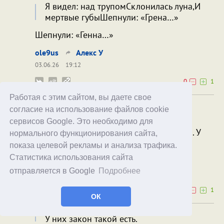
Я видел: над трупомСклонилась луна,И
мертвые губыШепнули: «Грена…»
Шепнули: «Генна…»
ole9us
Алекс У
03.06.26
19:12
0
1
Работая с этим сайтом, вы даете свое
Любого родившегося на территории
согласие на использование файлов cookie
современной России можно объявить
сервисов Google. Это необходимо для
гражданином России на её территории. У
нормального функционирования сайта,
них закон такой есть.
показа целевой рекламы и анализа трафика.
Статистика использования сайта
Mathemilda
No Kangaroos
отправляется в Google
Подробнее
03.06.26
22:58
0
1
ОК
У них закон такой есть.