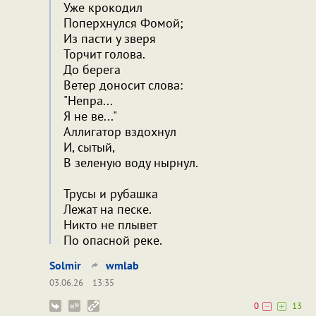
Уже крокодил
Поперхнулся Фомой;
Из пасти у зверя
Торчит голова.
До берега
Ветер доносит слова:
"Непра...
Я не ве..."
Аллигатор вздохнул
И, сытый,
В зеленую воду нырнул.
Трусы и рубашка
Лежат на песке.
Никто не плывет
По опасной реке.
Solmir
wmlab
03.06.26
13:35
0
13