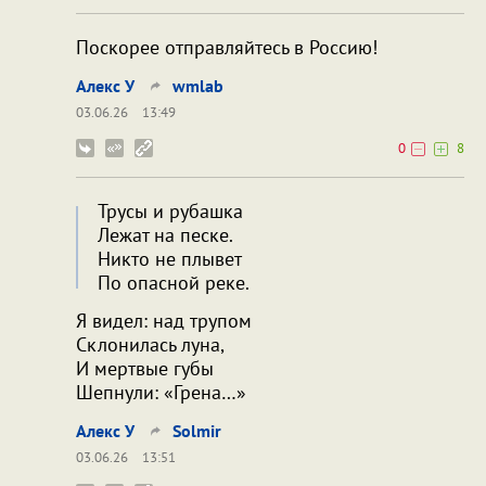
Поскорее отправляйтесь в Россию!
Алекс У
wmlab
03.06.26
13:49
0
8
Трусы и рубашка
Лежат на песке.
Никто не плывет
По опасной реке.
Я видел: над трупом
Склонилась луна,
И мертвые губы
Шепнули: «Грена…»
Алекс У
Solmir
03.06.26
13:51