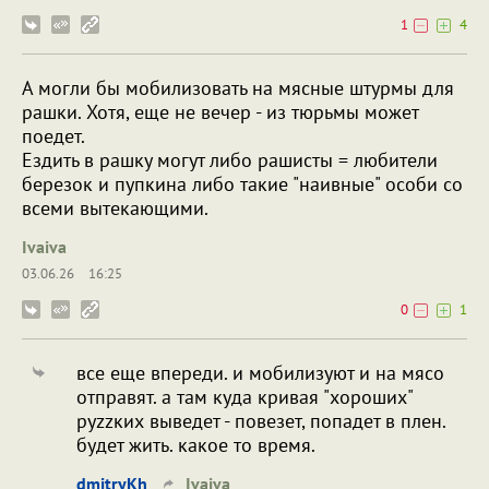
1
4
А могли бы мобилизовать на мясные штурмы для
рашки. Хотя, еще не вечер - из тюрьмы может
поедет.
Ездить в рашку могут либо рашисты = любители
березок и пупкина либо такие "наивные" особи со
всеми вытекающими.
Ivaiva
03.06.26
16:25
0
1
все еще впереди. и мобилизуют и на мясо
отправят. а там куда кривая "хороших"
руzzких выведет - повезет, попадет в плен.
будет жить. какое то время.
dmitryKh
Ivaiva