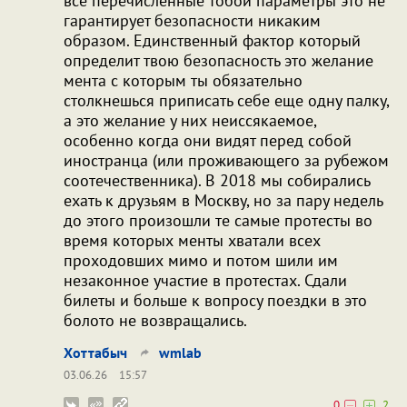
все перечисленные тобой параметры это не
гарантирует безопасности никаким
образом. Единственный фактор который
определит твою безопасность это желание
мента с которым ты обязательно
столкнешься приписать себе еще одну палку,
а это желание у них неиссякаемое,
особенно когда они видят перед собой
иностранца (или проживающего за рубежом
соотечественника). В 2018 мы собирались
ехать к друзьям в Москву, но за пару недель
до этого произошли те самые протесты во
время которых менты хватали всех
проходовших мимо и потом шили им
незаконное участие в протестах. Сдали
билеты и больше к вопросу поездки в это
болото не возвращались.
Хоттабыч
wmlab
03.06.26
15:57
0
2