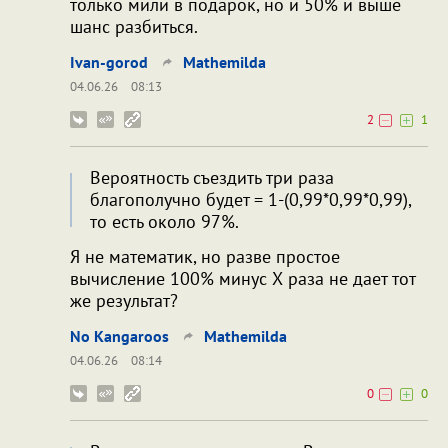
только мили в подарок, но и 50% и выше
шанс разбиться.
Ivan-gorod
Mathemilda
04.06.26
08:13
2
1
Вероятность съездить три раза
благополучно будет = 1-(0,99*0,99*0,99),
то есть около 97%.
Я не математик, но разве простое
вычисление 100% минус Х раза не дает тот
же результат?
No Kangaroos
Mathemilda
04.06.26
08:14
0
0