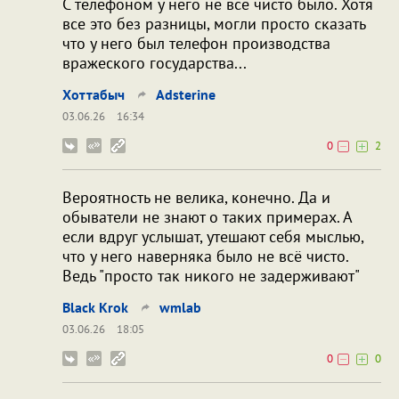
С телефоном у него не все чисто было. Хотя
все это без разницы, могли просто сказать
что у него был телефон производства
вражеского государства...
Хоттабыч
Adsterine
03.06.26
16:34
0
2
Вероятность не велика, конечно. Да и
обыватели не знают о таких примерах. А
если вдруг услышат, утешают себя мыслью,
что у него наверняка было не всё чисто.
Ведь "просто так никого не задерживают"
Black Krok
wmlab
03.06.26
18:05
0
0