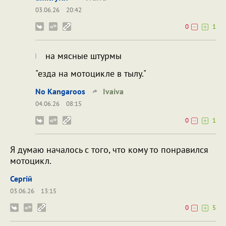
03.06.26
20:42
0
1
на мясные штурмы
"езда на мотоцикле в тылу."
No Kangaroos
Ivaiva
04.06.26
08:15
0
1
Я думаю началось с того, что кому то понравился
мотоцикл.
Сергій
03.06.26
13:15
0
5