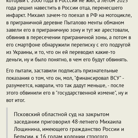
который с 2000 года в Росссии не жил, а летом 2025
года решил навестить в России отца, перенесшего
инфаркт. Михаил зачем-то поехал в РФ на мотоцикле,
в приграничной деревне Пыталово менты обманом
завели его в приграничную зону и тут же арестовали,
обвинив в пересечении приграничной зоны, а потом в
его смартфоне обнаружили переписку с его подругой
из Украины, и то, что он ей переводил какие-то
деньги, ну и было понятно, в чем его будут обвинять.
Его пытали, заставили подписать признательные
показания о том, что он, мол, "финансировал ВСУ" -
разумеется, наврали, что так дадут меньше, - после
этого обвинили его в "государственной измене", ну и
вот итог.
Псковский областной суд на закрытом
заседании приговорил 48-летнего Михаила
Лощинина, имеющего гражданство России и
Бельгии, к 16 годам колонии строгого