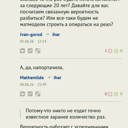
за следующие 20 лет? Давайте для вас
посчитаем связанную вероятность
разбиться? Или все-таки будем не
матмодели строить а опираться на реал?
Ivan-gorod
ihar
05.06.26
12:14
1
0
А, да, напортачила.
Mathemilda
ihar
06.06.26
22:49
0
0
Потому что никто не ездит точно
известное заранее количество раз.
Вероятность работает с усредненными