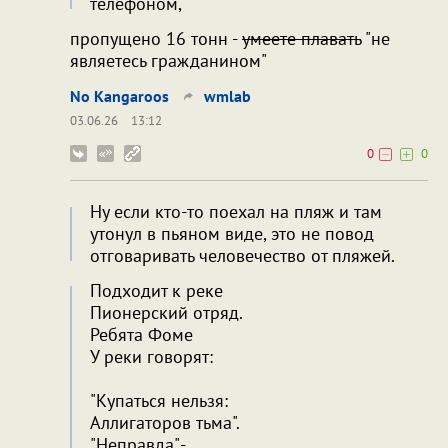
телефоном,
пропущено 16 тонн -
умеете плавать
"не
являетесь гражданином"
No Kangaroos
wmlab
03.06.26
13:12
0
0
Ну если кто-то поехал на пляж и там
утонул в пьяном виде, это не повод
отговаривать человечество от пляжей.
Подходит к реке
Пионерский отряд.
Ребята Фоме
У реки говорят:
"Купаться нельзя:
Аллигаторов тьма".
"Неправда",-