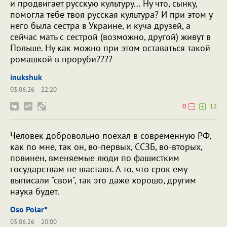
и продвигает русскую культуру... Ну что, сынку,
помогла тебе твоя русская культура? И при этом у
него была сестра в Украине, и куча друзей, а
сейчас мать с сестрой (возможно, другой) живут в
Польше. Ну как можно при этом оставаться такой
ромашкой в проруби????
inukshuk
03.06.26
22:20
0
12
Человек добровольно поехал в современную РФ,
как по мне, так он, во-первых, ССЗБ, во-вторых,
повинен, вменяемые люди по фашистким
государствам не шастают. А то, что срок ему
выписали "свои", так это даже хорошо, другим
наука будет.
Oso Polar°
03.06.26
20:00