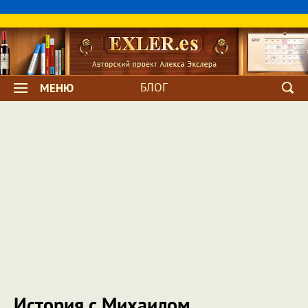
БЛОГ
МЕНЮ
История с Михаилом