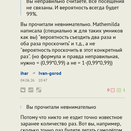
Вы неправильно считаете. Все посещения
не связаны. И вероятность всегда будет
99%.
Вы прочитали невнимательно. Mathemilda
написала (специально ж для таких умников
как вы) "вероятность съездить два раза и
оба раза проскочить" и т.д., а не
"вероятность проскочить в этот конкретный
раз". (но формула и правда неправильная,
нужно = (0,99*0,99) а не = 1-(0,99*0,99))
ihar
Ivan-gorod
04.06.26
10:47
0
1
Вы прочитали невнимательно
Потому что никто не ездит точно известное
заранее количество раз. Вот вы, например,
сколько точно раз будете летать самолётом