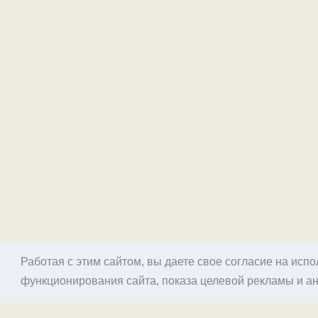
Работая с этим сайтом, вы даете свое согласие на исп
функционирования сайта, показа целевой рекламы и ан
© 1998–2026 Alex Exler