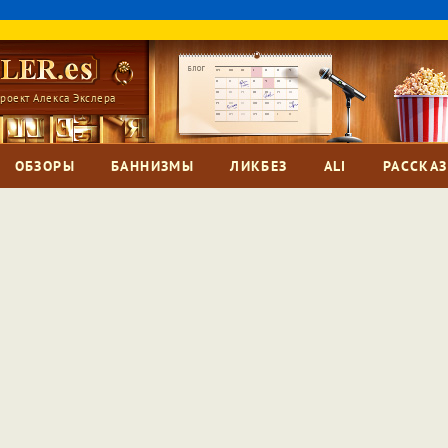
роект Алекса Экслера
ОБЗОРЫ
БАННИЗМЫ
ЛИКБЕЗ
ALI
РАССКА