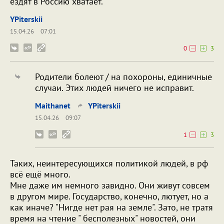
ездят в Россию хватает.
YPiterskii
15.04.26
07:01
0
3
Родители болеют / на похороны, единичные
случаи. Этих людей ничего не исправит.
Maithanet
YPiterskii
15.04.26
09:07
1
3
Таких, неинтересующихся политикой людей, в рф
всё ещё много.
Мне даже им немного завидно. Они живут совсем
в другом мире. Государство, конечно, лютует, но а
как иначе? "Нигде нет рая на земле". Зато, не тратя
время на чтение " бесполезных" новостей, они