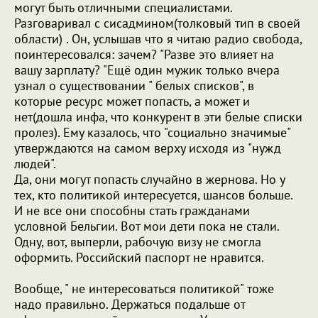
могут быть отличными специалистами.
Разговаривал с сисадмином(толковый тип в своей
области) . Он, услышав что я читаю радио свобода,
поинтересовался: зачем? "Разве это влияет на
вашу зарплату? "Ещё один мужик только вчера
узнал о существовании " белых списков", в
которые ресурс может попасть, а может и
нет(дошла инфа, что конкурент в эти белые списки
пролез). Ему казалось, что "социально значимые"
утверждаются на самом верху исходя из "нужд
людей".
Да, они могут попасть случайно в жернова. Но у
тех, кто политикой интересуется, шансов больше.
И не все они способны стать гражданами
условной Бельгии. Вот мои дети пока не стали.
Одну, вот, выперли, рабочую визу не смогла
оформить. Российский паспорт не нравится.
Вообще, " не интересоваться политикой" тоже
надо правильно. Держаться подальше от