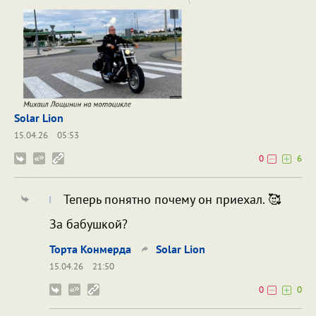
Solar Lion
15.04.26
05:53
0
6
Теперь понятно почему он приехал. 🥰
За бабушкой?
Торта Конмерда
Solar Lion
15.04.26
21:50
0
0