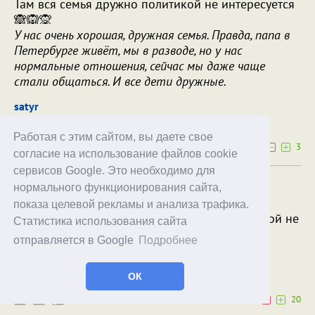
Там вся семья дружно политикой не интересуется
🙈🙉🙊
У нас очень хорошая, дружная семья. Правда, папа в
Петербурге живёт, мы в разводе, но у нас
нормальные отношения, сейчас мы даже чаще
стали общаться. И все дети дружные.
satyr
15.04.26
02:12
Работая с этим сайтом, вы даете свое
0
3
согласие на использование файлов cookie
сервисов Google. Это необходимо для
Боян же:
нормального функционирования сайта,
- Извините, а в какой концлагерь нас везут?
показа целевой рекламы и анализа трафика.
- Не знаю и знать не хочу - я вообще политикой не
Статистика использования сайта
интересуюсь!
отправляется в Google
Подробнее
Торта Конмерда
15.04.26
00:12
ОК
0
20