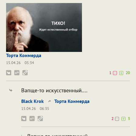
Торта Конмерда
15.04.26
05:34
1
20
Вапще-то искусственный....
Black Krok
Торта Конмерда
15.04.26
06:35
2
3