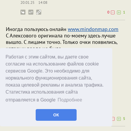
20.01.25
14:08
0
1
Иногда пользуюсь онлайн
www.mindonmap.com
С Алексового оригинала по-моему здесь лучше
вышло. С лицами точно. Только очки появились,
которых вроде не было...
Работая с этим сайтом, вы даете свое
согласие на использование файлов cookie
сервисов Google. Это необходимо для
нормального функционирования сайта,
показа целевой рекламы и анализа трафика.
Статистика использования сайта
отправляется в Google
Подробнее
rs_rs
20.01.25
12:00
ОК
0
5