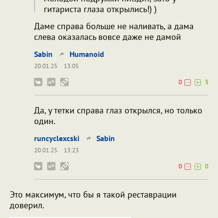
гитариста глаза открылись!) )
Даме справа больше не наливать, а дама
слева оказалась вовсе даже не дамой
Sabin
Humanoid
20.01.25
13:05
0
3
Да, у тетки справа глаз открылся, но только
один.
runcyclexcski
Sabin
20.01.25
13:23
0
0
Это максимум, что бы я такой реставрации
доверил.