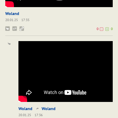
Woland
20.01.25
17:35
0
0
Woland
Woland
20.01.25
17:36