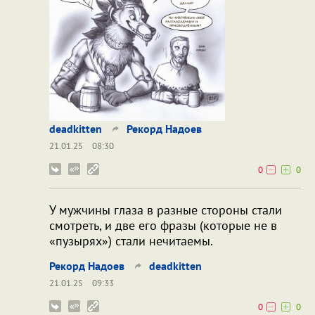
deadkitten
Рекорд Надоев
21.01.25
08:30
0
0
У мужчины глаза в разные стороны стали
смотреть, и две его фразы (которые не в
«пузырях») стали нечитаемы.
Рекорд Надоев
deadkitten
21.01.25
09:33
0
0