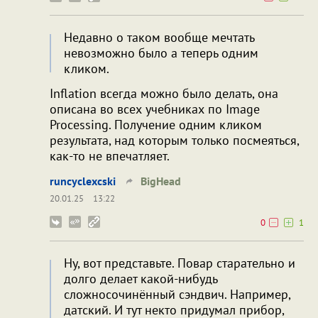
Недавно о таком вообще мечтать
невозможно было а теперь одним
кликом.
Inflation всегда можно было делать, она
описана во всех учебниках пo Image
Processing. Получение одним кликом
результата, над которым только посмеяться,
как-то не впечатляет.
runcyclexcski
BigHead
20.01.25
13:22
0
1
Ну, вот представьте. Повар старательно и
долго делает какой-нибудь
сложносочинённый сэндвич. Например,
датский. И тут некто придумал прибор,