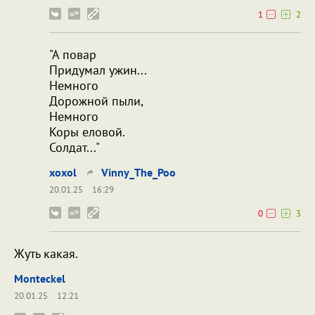
1
2
"А повар
Придумал ужин...
Немного
Дорожной пыли,
Немного
Коры еловой.
Солдат..."
xoxol
Vinny_The_Poo
20.01.25
16:29
0
3
Жуть какая.
Monteckel
20.01.25
12:21