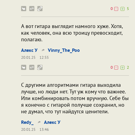
0
5
А вот гитара выглядит намного хуже. Хотя,
как человек, она всю троицу превосходит,
полагаю.
Алекс У
Vinny_The_Poo
20.01.25
12:55
0
2
С другими алгоритмами гитара выходила
лучше, но люди нет. Тут уж кому что важнее.
Или комбинировать потом вручную. Себе бы
я конечно с гитарой получше сохранил, но
не думал, что тут найдутся ценители.
Redy_
Алекс У
20.01.25
13:46