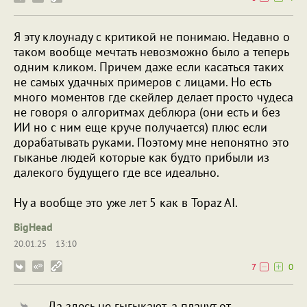
Я эту клоунаду с критикой не понимаю. Недавно о
таком вообще мечтать невозможно было а теперь
одним кликом. Причем даже если касаться таких
не самых удачных примеров с лицами. Но есть
много моментов где скейлер делает просто чудеса
не говоря о алгоритмах деблюра (они есть и без
ИИ но с ним еще круче получается) плюс если
дорабатывать руками. Поэтому мне непонятно это
гыканье людей которые как будто прибыли из
далекого будущего где все идеально.
Ну а вообще это уже лет 5 как в Topaz AI.
BigHead
20.01.25
13:10
7
0
Да здесь не гыгыкают, а плачут от