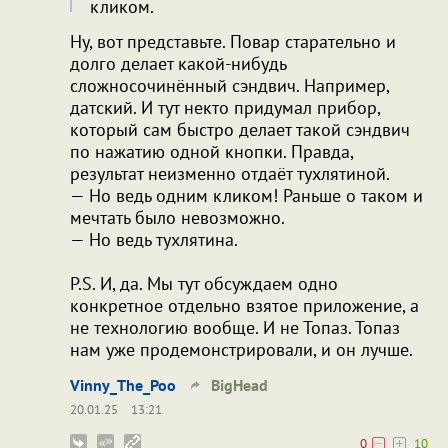
кликом.
Ну, вот представьте. Повар старательно и
долго делает какой-нибудь
сложносочинённый сэндвич. Например,
датский. И тут некто придумал прибор,
который сам быстро делает такой сэндвич
по нажатию одной кнопки. Правда,
результат неизменно отдаёт тухлятиной.
— Но ведь одним кликом! Раньше о таком и
мечтать было невозможно.
— Но ведь тухлятина.
P.S. И, да. Мы тут обсуждаем одно
конкретное отдельно взятое приложение, а
не технологию вообще. И не Топаз. Топаз
нам уже продемонстрировали, и он лучше.
Vinny_The_Poo
BigHead
20.01.25
13:21
0
10