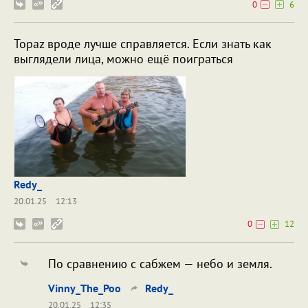
0
6
Topaz вроде лучше справляется. Если знать как
выглядели лица, можно ещё поиграться
Redy_
20.01.25
12:13
0
12
По сравнению с сабжем — небо и земля.
Vinny_The_Poo
Redy_
20.01.25
12:35