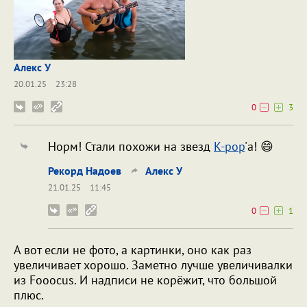
Алекс У
20.01.25
23:28
0
3
Норм! Стали похожи на звезд
K-pop
'а! 😄
Рекорд Надоев
Алекс У
21.01.25
11:45
0
1
А вот если не фото, а картинки, оно как раз
увеличивает хорошо. Заметно лучше увеличивалки
из Fooocus. И надписи не корёжит, что большой
плюс.